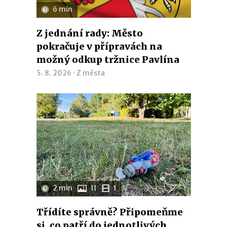
6 min
Z jednání rady: Město
pokračuje v přípravách na
možný odkup tržnice Pavlína
5. 8. 2026 ·
Z města
2 min
11
1
Třídíte správně? Připomeňme
si, co patří do jednotlivých