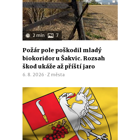
2 min
7
Požár pole poškodil mladý
biokoridor u Šakvic. Rozsah
škod ukáže až příští jaro
6. 8. 2026 ·
Z města