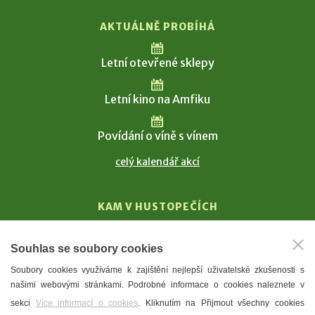
AKTUÁLNĚ PROBÍHÁ
Letní otevřené sklepy
Letní kino na Amfiku
Povídání o víně s vínem
celý kalendář akcí
KAM V HUSTOPEČÍCH
Vinařství
Souhlas se soubory cookies
T. G. Masaryk
Soubory cookies využíváme k zajištění nejlepší uživatelské zkušenosti s
Mandloně
našimi webovými stránkami. Podrobné informace o cookies naleznete v
Ubytování
sekci
Více informací o cookies
. Kliknutím na Přijmout všechny cookies