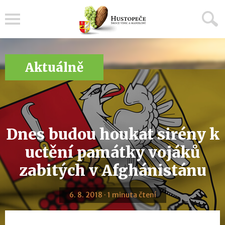
Menu
Aktuálně
Dnes budou houkat sirény k
uctění památky vojáků
zabitých v Afghánistánu
6. 8. 2018 · 1 minuta čtení