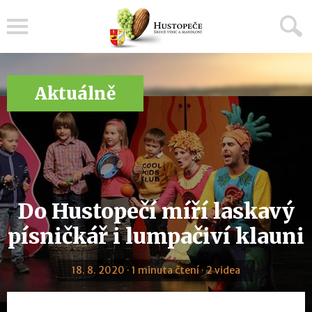
Menu
Aktuálně
Do Hustopečí míří laskavý
písničkář i lumpačiví klauni
18. 8. 2020 · 1 minuta čtení · 2 videa