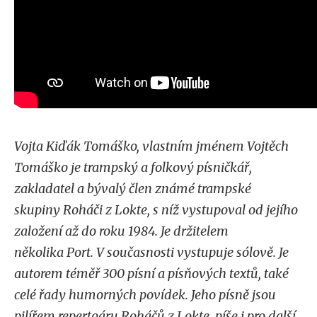
Vojta Kiďák Tomáško, vlastním jménem Vojtěch
Tomáško je trampský a folkový písničkář,
zakladatel a bývalý člen známé trampské
skupiny Roháči z Lokte, s níž vystupoval od jejího
založení až do roku 1984. Je držitelem
několika Port. V současnosti vystupuje sólově. Je
autorem téměř 300 písní a písňových textů, také
celé řady humorných povídek. Jeho písně jsou
pilířem repertoáru Roháčů z Lokte, píše i pro další