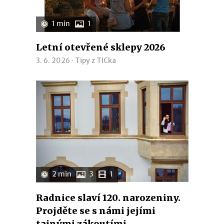
1 min
1
Letní otevřené sklepy 2026
3. 6. 2026 ·
Tipy z TICka
2 min
3
1
Radnice slaví 120. narozeniny.
Projděte se s námi jejími
tajnými zákoutími