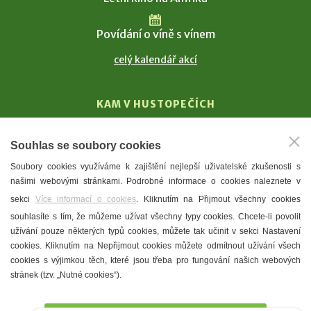
Povídání o víně s vínem
celý kalendář akcí
KAM V HUSTOPEČÍCH
Vinařství
Souhlas se soubory cookies
T. G. Masaryk
Soubory cookies využíváme k zajištění nejlepší uživatelské zkušenosti s
Mandloně
našimi webovými stránkami. Podrobné informace o cookies naleznete v
Ubytování
sekci
Více informací o cookies
. Kliknutím na Přijmout všechny cookies
Restaurace
souhlasíte s tím, že můžeme užívat všechny typy cookies. Chcete-li povolit
užívání pouze některých typů cookies, můžete tak učinit v sekci Nastavení
Městské muzeum a galerie
cookies. Kliknutím na Nepřijmout cookies můžete odmítnout užívání všech
Denní meníčka
cookies s výjimkou těch, které jsou třeba pro fungování našich webových
stránek (tzv. „Nutné cookies“).
Mapa města