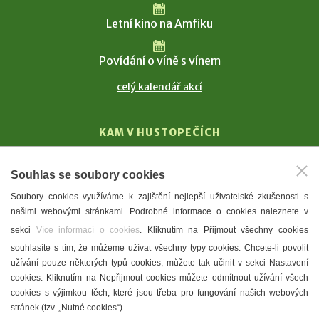
Letní kino na Amfiku
Povídání o víně s vínem
celý kalendář akcí
KAM V HUSTOPEČÍCH
Vinařství
Souhlas se soubory cookies
T. G. Masaryk
Soubory cookies využíváme k zajištění nejlepší uživatelské zkušenosti s
Mandloně
našimi webovými stránkami. Podrobné informace o cookies naleznete v
Ubytování
sekci
Více informací o cookies
. Kliknutím na Přijmout všechny cookies
Restaurace
souhlasíte s tím, že můžeme užívat všechny typy cookies. Chcete-li povolit
užívání pouze některých typů cookies, můžete tak učinit v sekci Nastavení
Městské muzeum a galerie
cookies. Kliknutím na Nepřijmout cookies můžete odmítnout užívání všech
Denní meníčka
cookies s výjimkou těch, které jsou třeba pro fungování našich webových
stránek (tzv. „Nutné cookies“).
Mapa města