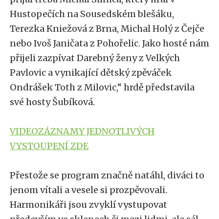
Hustopečích na Sousedském blešáku,
Terezka Kniežová z Brna, Michal Holý z Čejče
nebo Ivoš Janičata z Pohořelic. Jako hosté nám
přijeli zazpívat Darebný ženy z Velkých
Pavlovic a vynikající dětský zpěváček
Ondrášek Toth z Milovic,“ hrdě představila
své hosty Šubíková.
VIDEOZÁZNAMY JEDNOTLIVÝCH
VYSTOUPENÍ ZDE
Přestože se program značně natáhl, diváci to
jenom vítali a vesele si prozpěvovali.
Harmonikáři jsou zvyklí vystupovat