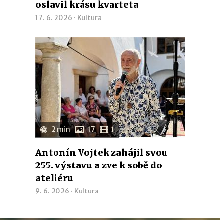
oslavil krásu kvarteta
17. 6. 2026 ·
Kultura
2 min
17
1
Antonín Vojtek zahájil svou
255. výstavu a zve k sobě do
ateliéru
9. 6. 2026 ·
Kultura