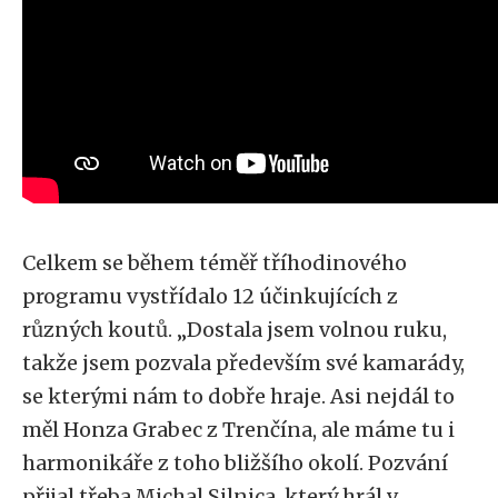
Celkem se během téměř tříhodinového
programu vystřídalo 12 účinkujících z
různých koutů. „Dostala jsem volnou ruku,
takže jsem pozvala především své kamarády,
se kterými nám to dobře hraje. Asi nejdál to
měl Honza Grabec z Trenčína, ale máme tu i
harmonikáře z toho bližšího okolí. Pozvání
přijal třeba Michal Silnica, který hrál v