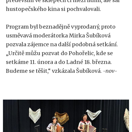
především ve sklepech či mezi lidmi, ale sál
hustopečského kina si pochvalovali.
Program byl beznadějně vyprodaný, proto
usměvavá moderátorka Mirka Šubíková
pozvala zájemce na další podobná setkání.
„Určitě můžu pozvat do Pohořelic, kde se
setkáme 11. února a do Ladné 18. března.
Budeme se těšit,“ vzkázala Šubíková.
-nov-