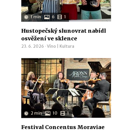
1 min
6
1
Hustopečský slunovrat nabídl
osvěžení ve sklence
23. 6. 2026 ·
Víno
|
Kultura
2 min
10
1
Festival Concentus Moraviae