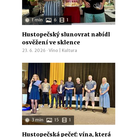
1 min
6
1
Hustopečský slunovrat nabídl
osvěžení ve sklence
23. 6. 2026 ·
Víno
|
Kultura
3 min
15
1
Hustopečská pečeť: vína, která