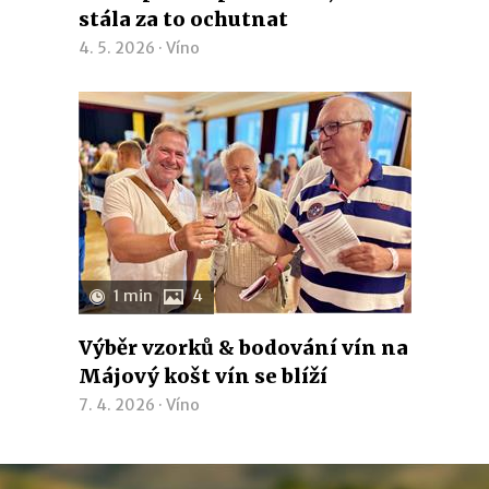
stála za to ochutnat
4. 5. 2026 ·
Víno
1 min
4
Výběr vzorků & bodování vín na
Májový košt vín se blíží
7. 4. 2026 ·
Víno