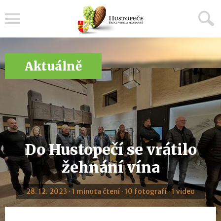
Menu
Aktuálně
Do Hustopečí se vrátilo
žehnání vína
28. 12. 2023 · 1 minuta čtení · 10 fotografí · 1 video