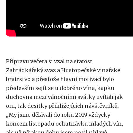
Přípravu večera si vzal na starost
Zahrádkářský svaz a Hustopečské vinařské
bratrstvo a přestože hlavní motivací bylo
především sejít se u dobrého vína, kapku
duchovna mezi vánočními svátky uvítali jak
oni, tak desítky přihlížejících návštěvníků.
„My jsme dělávali do roku 2019 vždycky
koncem listopadu ochutnávku mladých vín,
ale už nějakou dobu jsem nosil v hlavě