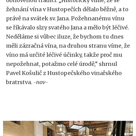
obnovenou tradici. „Historicky víme, že se
žehnání vína v Hustopečích dělalo běžně, a to
právě na svátek sv. Jana. Požehnanému vínu
se říkávalo slzy svatého Jana a mělo být léčivé.
Neděláme si vůbec iluze, že bychom tu dnes
měli zázračná vína, na druhou stranu víme, že
víno má určité léčivé účinky, takže proč mu
nepožehnat, potažmo celé úrodě,“ shrnul
Pavel Košulič z Hustopečského vinařského
bratrstva.
-nov-