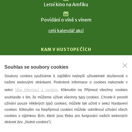
Letní kino na Amfiku
Povídání o víně s vínem
celý kalendář akcí
KAM V HUSTOPEČÍCH
Vinařství
Souhlas se soubory cookies
T. G. Masaryk
Soubory cookies využíváme k zajištění nejlepší uživatelské zkušenosti s
Mandloně
našimi webovými stránkami. Podrobné informace o cookies naleznete v
Ubytování
sekci
Více informací o cookies
. Kliknutím na Přijmout všechny cookies
Restaurace
souhlasíte s tím, že můžeme užívat všechny typy cookies. Chcete-li povolit
užívání pouze některých typů cookies, můžete tak učinit v sekci Nastavení
Městské muzeum a galerie
cookies. Kliknutím na Nepřijmout cookies můžete odmítnout užívání všech
Denní meníčka
cookies s výjimkou těch, které jsou třeba pro fungování našich webových
stránek (tzv. „Nutné cookies“).
Mapa města