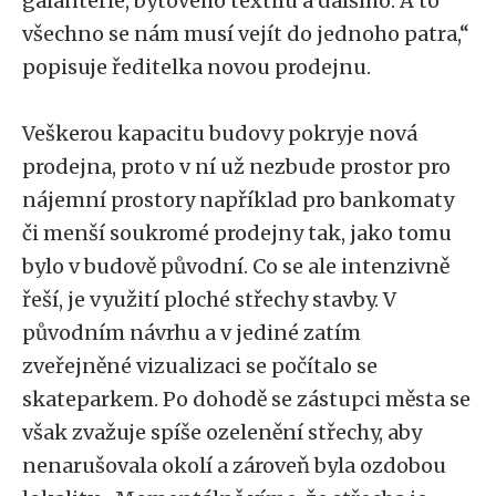
galanterie, bytového textilu a dalšího. A to
všechno se nám musí vejít do jednoho patra,“
popisuje ředitelka novou prodejnu.
Veškerou kapacitu budovy pokryje nová
prodejna, proto v ní už nezbude prostor pro
nájemní prostory například pro bankomaty
či menší soukromé prodejny tak, jako tomu
bylo v budově původní. Co se ale intenzivně
řeší, je využití ploché střechy stavby. V
původním návrhu a v jediné zatím
zveřejněné vizualizaci se počítalo se
skateparkem. Po dohodě se zástupci města se
však zvažuje spíše ozelenění střechy, aby
nenarušovala okolí a zároveň byla ozdobou