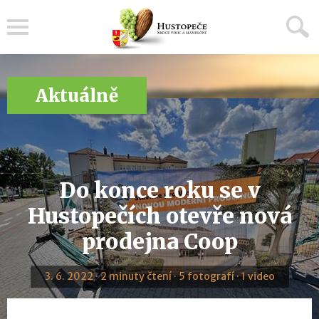
Menu
Aktuálně
Do konce roku se v
Hustopečích otevře nová
prodejna Coop
3. 6. 2022 · 2 minuty čtení · 5 fotografí · 1 video