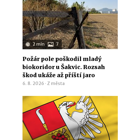
2 min
7
Požár pole poškodil mladý
biokoridor u Šakvic. Rozsah
škod ukáže až příští jaro
6. 8. 2026 ·
Z města