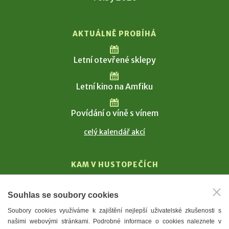
AKTUÁLNĚ PROBÍHÁ
Letní otevřené sklepy
Letní kino na Amfiku
Povídání o víně s vínem
celý kalendář akcí
KAM V HUSTOPEČÍCH
Vinařství
Souhlas se soubory cookies
T. G. Masaryk
Soubory cookies využíváme k zajištění nejlepší uživatelské zkušenosti s
Mandloně
našimi webovými stránkami. Podrobné informace o cookies naleznete v