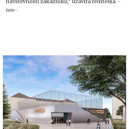
návštěvnosti zákazníků,“ uzavírá ředitelka.
-
nov-