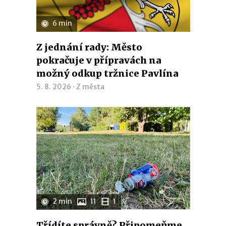
6 min
Z jednání rady: Město
pokračuje v přípravách na
možný odkup tržnice Pavlína
5. 8. 2026 ·
Z města
2 min
11
1
Třídíte správně? Připomeňme