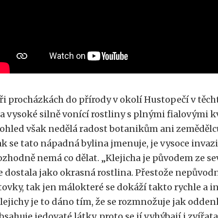
ři procházkách do přírody v okolí Hustopečí v těch
a vysoké silně vonící rostliny s plnými fialovými k
ohled však nedělá radost botanikům ani zemědělc
ak se tato nápadná bylina jmenuje, je vysoce invazi
ozhodně nemá co dělat. „Klejicha je původem ze s
e dostala jako okrasná rostlina. Přestože nepůvod
tovky, tak jen málokteré se dokáží takto rychle a in
lejichy je to dáno tím, že se rozmnožuje jak odden
bsahuje jedovaté látky, proto se jí vyhýbají i zvířat