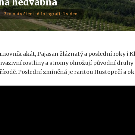
cha hedvábná
 · 2 minuty čtení · 6 fotografí · 1 video
rnovník akát, Pajasan žláznatý a poslední roky i K
nvazivní rostliny a stromy ohrožují původní druhy a
řírodě. Poslední zmíněná je raritou Hustopečí a oko