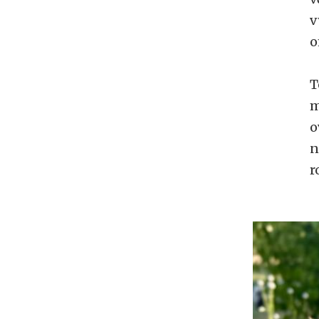
v
o
T
m
o
n
r