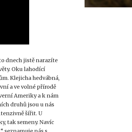
to dnech jistě narazíte
věty. Oku lahodící
ům. Klejicha hedvábná,
vní a ve volné přírodě
everní Ameriky a k nám
ních druhů jsou u nás
tenzivně šířit. U
ky, tak semeny. Navíc
a,“ seznamuje nás s