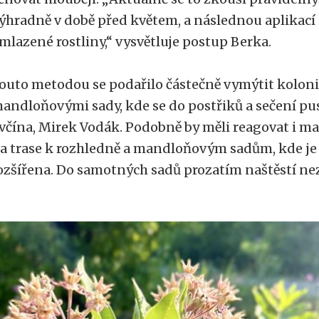
ýhradně v době před květem, a následnou aplikací 
mlazené rostliny,“ vysvětluje postup Berka.
outo metodou se podařilo částečně vymýtit kolonii
andloňovými sady, kde se do postřiků a sečení pus
včína, Mirek Vodák. Podobně by měli reagovat i ma
a trase k rozhledně a mandloňovým sadům, kde je k
ozšířena. Do samotných sadů prozatím naštěstí ne