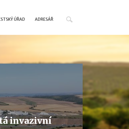
Hledat
STSKÝ ÚŘAD
ADRESÁŘ
tá invazivní