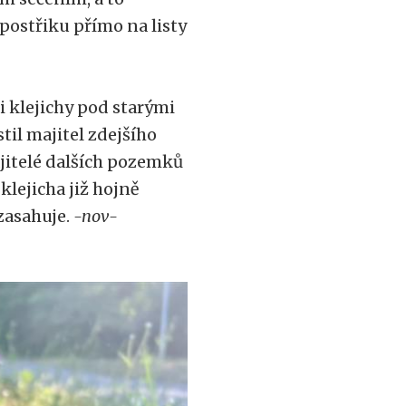
postřiku přímo na listy
 klejichy pod starými
til majitel zdejšího
jitelé dalších pozemků
lejicha již hojně
zasahuje.
-nov-