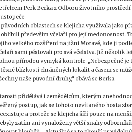
etřelcem Perk Berka z Odboru životního prostřed
ustopeče.
 původních oblastech se klejicha využívala jako přa
i oblíbili především včelaři pro její medonosnost.
ejího velkého rozšíření na jižní Moravě, kde ji pod
čelaři sami pěstovali pro svá včelstva. Již několik let
olnou přírodou vymyká kontrole. „Nebezpečné je to
 těsné blízkosti chráněných lokalit a časem se může 
šechny naše původní druhy,“ obává se Berka.
tarosti přidělává i zemědělcům, kterým znehodno
věřený postup, jak se tohoto nevítaného hosta zbav
eexistuje a protože se klejicha šíří pouze na menš
ebyly zatím ani vynaloženy větší snahy odborník
ěnovat hlouběji. „Aktuálně se to zkouší pravideln