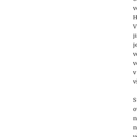
v
H
V
j
j
v
v
v
v
S
o
n
n
v