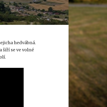
lejicha hedvábná.
 šíří se ve volné
lí.