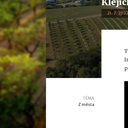
Kleji
21. 7. 2022
T
I
p
TÉMA
Z města