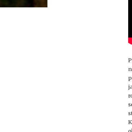
P
n
p
j
r
s
s
K
o