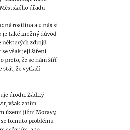
í Městského úřadu
dná rostlina a u nás si
 To je také možný důvod
le některých zdrojů
 se však její šíření
 proto, že se nám šíří
stát, že vytlačí
cuje úrodu. Žádný
it, však zatím
ím území jižní Moravy,
ů se tomuto problému
ým sečením, a to