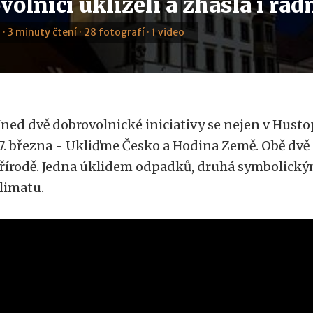
olníci uklízeli a zhasla i rad
 · 3 minuty čtení · 28 fotografí · 1 video
ned dvě dobrovolnické iniciativy se nejen v Husto
7. března - Ukliďme Česko a Hodina Země. Obě dvě 
řírodě. Jedna úklidem odpadků, druhá symbolick
limatu.