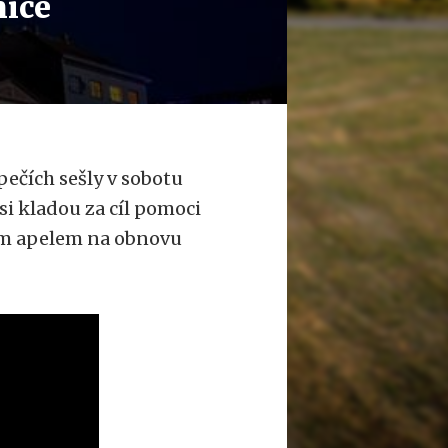
nice
pečích sešly v sobotu
si kladou za cíl pomoci
ým apelem na obnovu