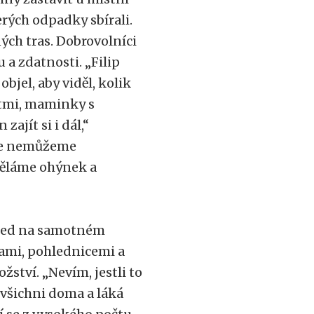
erých odpadky sbírali.
ých tras. Dobrovolníci
 a zdatnosti. „Filip
objel, aby viděl, kolik
dětmi, maminky s
ajít si i dál,“
 že nemůžeme
uděláme ohýnek a
Hned na samotném
ami, pohlednicemi a
ství. „Nevím, jestli to
 všichni doma a láká