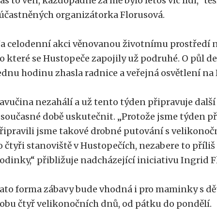
ás to ven, každopádně za mě bylo letos víc lidí,“ tě
účastněných organizátorka Florusová.
a celodenní akci věnovanou životnímu prostředí 
o které se Hustopeče zapojily už podruhé. O půl de
ednu hodinu zhasla radnice a veřejná osvětlení n
avučina nezahálí a už tento týden připravuje další
 současné době uskutečnit. „Protože jsme týden p
řipravili jsme takové drobné putování s velikono
o čtyři stanoviště v Hustopečích, nezabere to příli
odinky,“ přibližuje nadcházející iniciativu Ingrid 
ato forma zábavy bude vhodná i pro maminky s dě
obu čtyř velikonočních dnů, od pátku do pondělí.