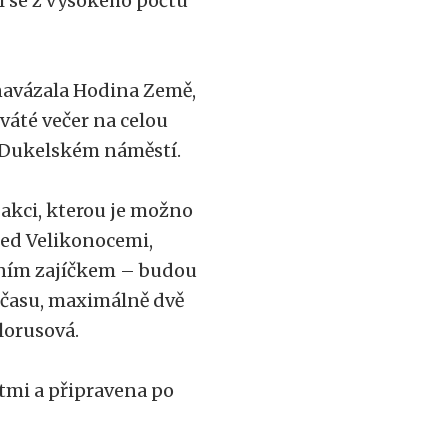
ší se z vysokého počtu
navázala Hodina Země,
váté večer na celou
a Dukelském náměstí.
 akci, kterou je možno
řed Velikonocemi,
čním zajíčkem – budou
š času, maximálně dvě
Florusová.
tmi a připravena po