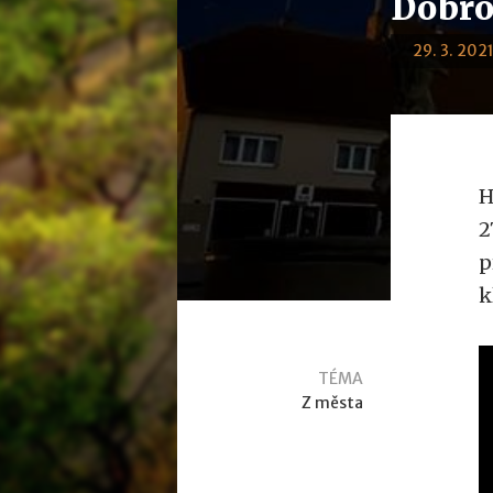
Dobrov
29. 3. 2021
H
2
p
k
TÉMA
Z města