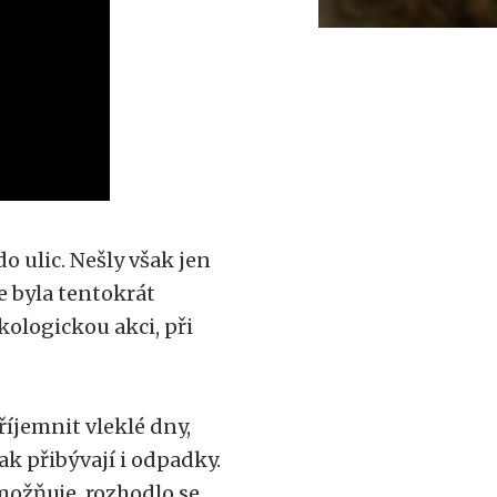
o ulic. Nešly však jen
e byla tentokrát
ologickou akci, při
říjemnit vleklé dny,
ak přibývají i odpadky.
možňuje, rozhodlo se