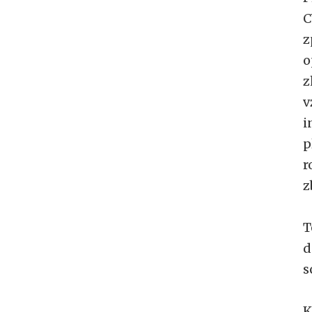
C
z
o
z
v
i
p
r
z
T
d
s
K