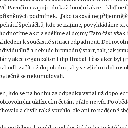
VČ Pavučina zapojit do každoroční akce Ukliďme Če
přísněných podmínek. „Jako taková nejpříjemnější
pékání špekáčků, kde se najíme, povykládáme si, c
hodnotíme akci a sdělíme si dojmy. Tato část však
zhledem k současné situaci odpadnout. Dobrovolní
ndividuálně a nebude hromadný start, tak, jak jsm
lány akce organizátor Filip Hrabal. I čas akce byl ji
ozhodli začít už dopoledne, aby se všichni dobrovol
bytečně se nekumulovali.
en, kdo se na honbu za odpadky vydal už dopoledne
obrovolným uklízecím četám přálo nejvíc. Po obědě
chovalo a chvíli také sprchlo, ale ani to nadšené sb
do potřeboval, mohl se od desáté do šestnácté hod