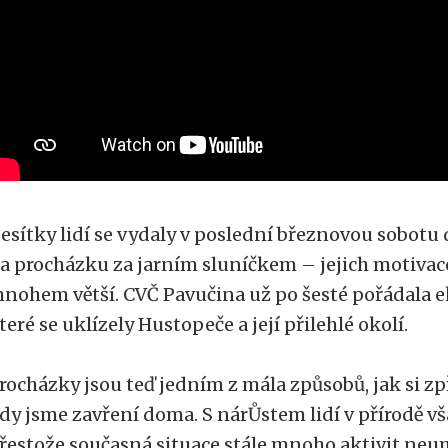
esítky lidí se vydaly v poslední březnovou sobotu d
a procházku za jarním sluníčkem – jejich motivac
nohem větší. CVČ Pavučina už po šesté pořádala ek
teré se uklízely Hustopeče a její přilehlé okolí.
rocházky jsou teď jedním z mála způsobů, jak si zp
dy jsme zavření doma. S nárŮstem lidí v přírodě vš
řestože současná situace stále mnoho aktivit neu