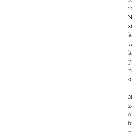
r
N
s
k
t
k
p
n
o
N
z
o
b