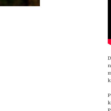
D
n
m
k
P
k
P