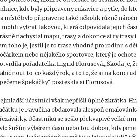
adnice, kde byly připraveny rukavice a pytle, do kt
a místě bylo připraveno také několik různě náročn
i mohli vybrat takovou, která odpovídala jejich času
rásně nachystal mapu, trasy, a dokonce si ty trasy i 
am toho je, jestli je to trasa vhodná pro rodinu s 
očárkem nebo nějakého sportovce, který je ochoten z
otvrdila pořadatelka Ingrid Florusová.„Škoda je,
abídnout to, co každý rok, a to to, že si na konci 
pečeme špekáčky,“ posteskla si Florusová.
ejmladší účastníci však nepřišli úplně zkrátka. 
ačátku je Pavučina obdarovala alespoň omalovánk
řezávátky. Účastníků se sešlo překvapivě velké množ
ylo širším výběrem času nebo tou dobou, kdy jsme