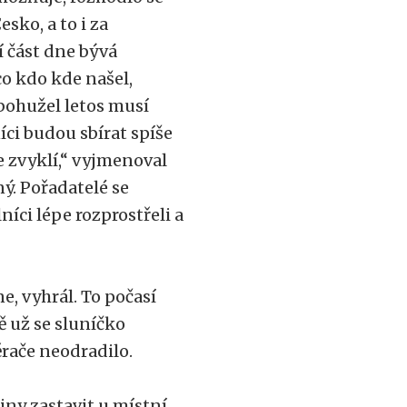
sko, a to i za
 část dne bývá
o kdo kde našel,
 bohužel letos musí
ci budou sbírat spíše
e zvyklí,“ vyjmenoval
ný. Pořadatelé se
níci lépe rozprostřeli a
, vyhrál. To počasí
 už se sluníčko
ěrače neodradilo.
iny zastavit u místní