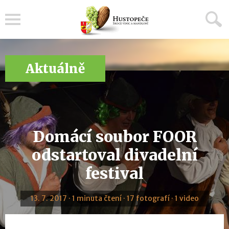
Menu
Aktuálně
Domácí soubor FOOR
odstartoval divadelní
festival
13. 7. 2017 · 1 minuta čtení · 17 fotografí · 1 video