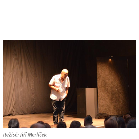
Režisér Jiří Merlíček