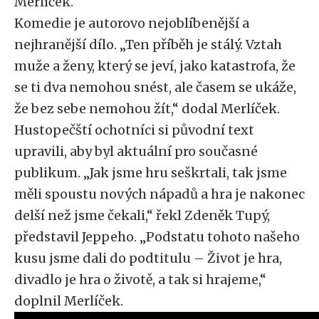
Merlíček.
Komedie je autorovo nejoblíbenější a
nejhranější dílo. „Ten příběh je stálý. Vztah
muže a ženy, který se jeví, jako katastrofa, že
se ti dva nemohou snést, ale časem se ukáže,
že bez sebe nemohou žít,“ dodal Merlíček.
Hustopečští ochotníci si původní text
upravili, aby byl aktuální pro současné
publikum. „Jak jsme hru seškrtali, tak jsme
měli spoustu nových nápadů a hra je nakonec
delší než jsme čekali,“ řekl Zdeněk Tupý,
představil Jeppeho. „Podstatu tohoto našeho
kusu jsme dali do podtitulu – Život je hra,
divadlo je hra o životě, a tak si hrajeme,“
doplnil Merlíček.