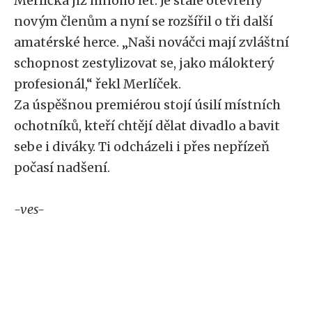
Merlíčka již mnoho let. Je stále otevřený
novým členům a nyní se rozšířil o tři další
amatérské herce. „Naši nováčci mají zvláštní
schopnost zestylizovat se, jako málokterý
profesionál,“ řekl Merlíček.
Za úspěšnou premiérou stojí úsilí místních
ochotníků, kteří chtějí dělat divadlo a bavit
sebe i diváky. Ti odcházeli i přes nepřízeň
počasí nadšení.
-ves-