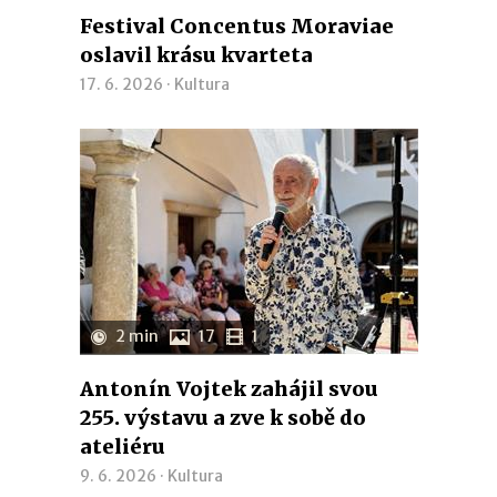
Festival Concentus Moraviae
oslavil krásu kvarteta
17. 6. 2026 ·
Kultura
2 min
17
1
Antonín Vojtek zahájil svou
255. výstavu a zve k sobě do
ateliéru
9. 6. 2026 ·
Kultura