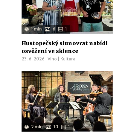
1 min
6
1
Hustopečský slunovrat nabídl
osvěžení ve sklence
23. 6. 2026 ·
Víno
|
Kultura
2 min
10
1