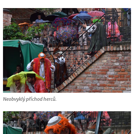
Neobvyklý příchod herců.