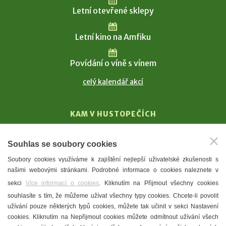
Letní otevřené sklepy
Letní kino na Amfiku
Povídání o víně s vínem
celý kalendář akcí
KAM V HUSTOPEČÍCH
Vinařství
Souhlas se soubory cookies
T. G. Masaryk
Soubory cookies využíváme k zajištění nejlepší uživatelské zkušenosti s
Mandloně
našimi webovými stránkami. Podrobné informace o cookies naleznete v
Ubytování
sekci
Více informací o cookies
. Kliknutím na Přijmout všechny cookies
Restaurace
souhlasíte s tím, že můžeme užívat všechny typy cookies. Chcete-li povolit
užívání pouze některých typů cookies, můžete tak učinit v sekci Nastavení
Městské muzeum a galerie
cookies. Kliknutím na Nepřijmout cookies můžete odmítnout užívání všech