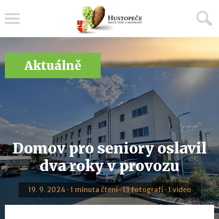
Menu
Aktuálně
Domov pro seniory oslavil
dva roky v provozu
19. 9. 2024 · 1 minuta čtení · 13 fotografí · 1 video