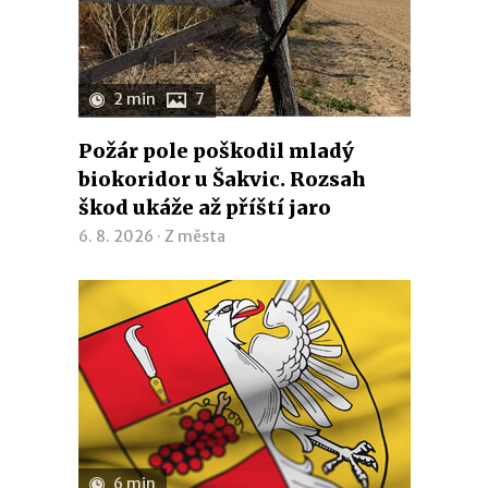
2 min
7
Požár pole poškodil mladý
biokoridor u Šakvic. Rozsah
škod ukáže až příští jaro
6. 8. 2026 ·
Z města
6 min