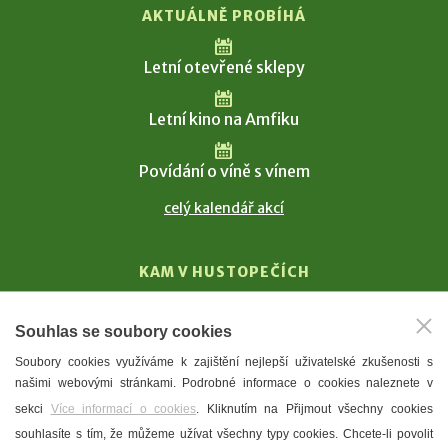
AKTUÁLNĚ PROBÍHÁ
Letní otevřené sklepy
Letní kino na Amfiku
Povídání o víně s vínem
celý kalendář akcí
KAM V HUSTOPEČÍCH
Vinařství
Souhlas se soubory cookies
T. G. Masaryk
Soubory cookies využíváme k zajištění nejlepší uživatelské zkušenosti s
Mandloně
našimi webovými stránkami. Podrobné informace o cookies naleznete v
Ubytování
sekci
Více informací o cookies
. Kliknutím na Přijmout všechny cookies
Restaurace
souhlasíte s tím, že můžeme užívat všechny typy cookies. Chcete-li povolit