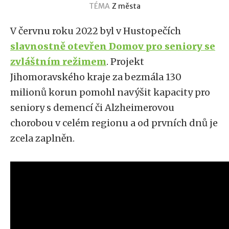
TÉMA
Z města
V červnu roku 2022 byl v Hustopečích
slavnostně otevřen Domov pro seniory se
zvláštním režimem
. Projekt
Jihomoravského kraje za bezmála 130
milionů korun pomohl navýšit kapacity pro
seniory s demencí či Alzheimerovou
chorobou v celém regionu a od prvních dnů je
zcela zaplněn.