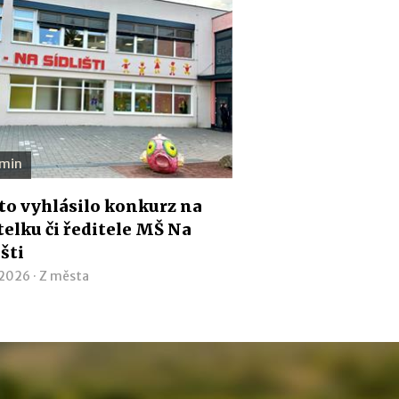
 min
o vyhlásilo konkurz na
telku či ředitele MŠ Na
išti
 2026 ·
Z města