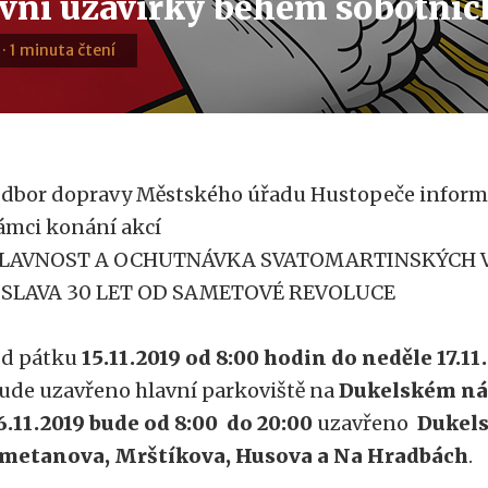
vní uzavírky během sobotních
9 · 1 minuta čtení
dbor dopravy Městského úřadu Hustopeče informu
ámci konání akcí
LAVNOST A OCHUTNÁVKA SVATOMARTINSKÝCH V
SLAVA 30 LET OD SAMETOVÉ REVOLUCE
d pátku
15.11.2019 od 8:00 hodin do neděle 17.11
ude uzavřeno hlavní parkoviště na
Dukelském ná
6.11.2019 bude od 8:00 do 20:00
uzavřeno
Dukels
metanova, Mrštíkova, Husova a Na Hradbách
.