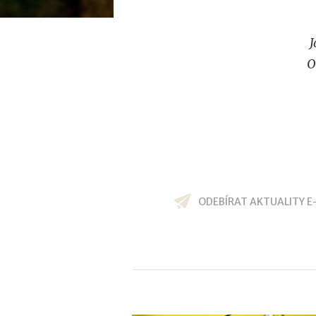
J
O
ODEBÍRAT AKTUALITY E