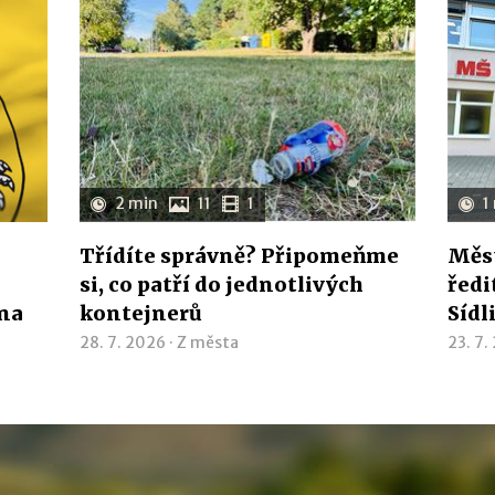
2 min
11
1
1
Třídíte správně? Připomeňme
Měst
si, co patří do jednotlivých
ředi
ína
kontejnerů
Sídl
28. 7. 2026 ·
Z města
23. 7.