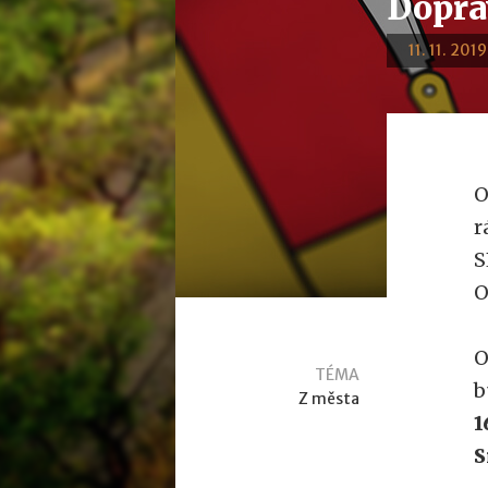
Dopra
11. 11. 201
O
r
S
O
O
TÉMA
b
Z města
1
S