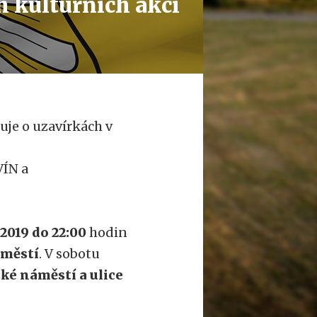
 kulturních akcí
je o uzavírkách v
ÍN a
.2019 do 22:00
hodin
městí
. V sobotu
ké náměstí a ulice