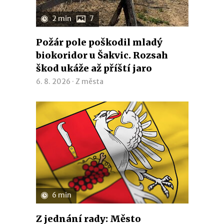
2 min
7
Požár pole poškodil mladý
biokoridor u Šakvic. Rozsah
škod ukáže až příští jaro
6. 8. 2026 ·
Z města
6 min
Z jednání rady: Město