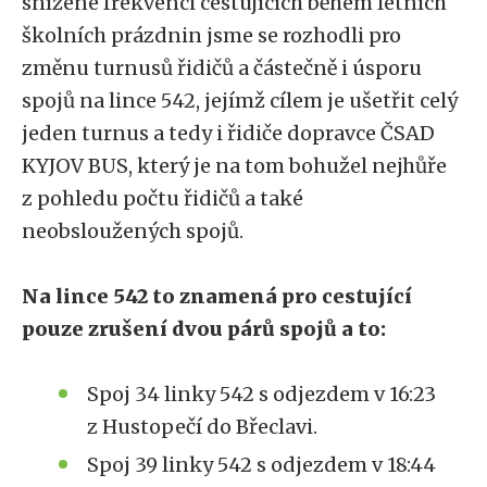
snížené frekvenci cestujících během letních
školních prázdnin jsme se rozhodli pro
změnu turnusů řidičů a částečně i úsporu
spojů na lince 542, jejímž cílem je ušetřit celý
jeden turnus a tedy i řidiče dopravce ČSAD
KYJOV BUS, který je na tom bohužel nejhůře
z pohledu počtu řidičů a také
neobsloužených spojů.
Na lince 542 to znamená pro cestující
pouze zrušení dvou párů spojů a to:
Spoj 34 linky 542 s odjezdem v 16:23
z Hustopečí do Břeclavi.
Spoj 39 linky 542 s odjezdem v 18:44