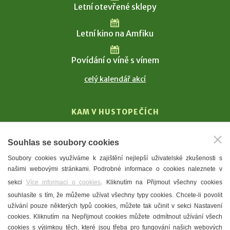
Letní otevřené sklepy
Letní kino na Amfiku
Povídání o víně s vínem
celý kalendář akcí
KAM V HUSTOPEČÍCH
Vinařství
Souhlas se soubory cookies
T. G. Masaryk
Soubory cookies využíváme k zajištění nejlepší uživatelské zkušenosti s
Mandloně
našimi webovými stránkami. Podrobné informace o cookies naleznete v
Ubytování
sekci
Více informací o cookies
. Kliknutím na Přijmout všechny cookies
Restaurace
souhlasíte s tím, že můžeme užívat všechny typy cookies. Chcete-li povolit
užívání pouze některých typů cookies, můžete tak učinit v sekci Nastavení
Městské muzeum a galerie
cookies. Kliknutím na Nepřijmout cookies můžete odmítnout užívání všech
Denní meníčka
cookies s výjimkou těch, které jsou třeba pro fungování našich webových