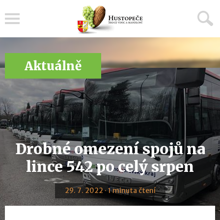
Menu
Aktuálně
Drobné omezení spojů na
lince 542 po celý srpen
29. 7. 2022 · 1 minuta čtení