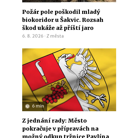
Požár pole poškodil mladý
biokoridor u Šakvic. Rozsah
škod ukáže až příští jaro
6. 8. 2026 ·
Z města
6 min
Z jednání rady: Město
pokračuje v přípravách na
možný odkup tržnice Pavlína