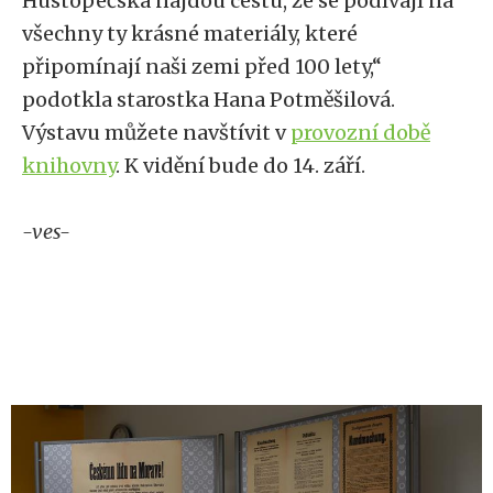
Hustopečska najdou cestu, že se podívají na
všechny ty krásné materiály, které
připomínají naši zemi před 100 lety,“
podotkla starostka Hana Potměšilová.
Výstavu můžete navštívit v
provozní době
knihovny
. K vidění bude do 14. září.
-ves-