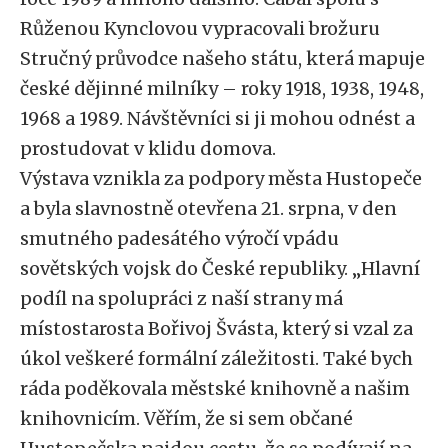
Růženou Kynclovou vypracovali brožuru
Stručný průvodce našeho státu, která mapuje
české dějinné milníky – roky 1918, 1938, 1948,
1968 a 1989. Návštěvníci si ji mohou odnést a
prostudovat v klidu domova.
Výstava vznikla za podpory města Hustopeče
a byla slavnostně otevřena 21. srpna, v den
smutného padesátého výročí vpádu
sovětských vojsk do České republiky. „Hlavní
podíl na spolupráci z naší strany má
místostarosta Bořivoj Švásta, který si vzal za
úkol veškeré formální záležitosti. Také bych
ráda poděkovala městské knihovně a našim
knihovnicím. Věřím, že si sem občané