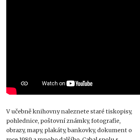
V učebně knihovny naleznete staré tiskopisy,
pohlednice, poštovní známky, fotografie,
obrazy, mapy, plakáty, bankovky, dokument o
roce 1989 a mnoho dalšího. Cabal spolu s