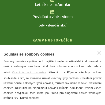
Letní kino na Amfiku
Povídání o víně s vínem
celý kalendář akcí
KAM V HUSTOPEČÍCH
Vinařství
Souhlas se soubory cookies
T. G. Masaryk
Soubory cookies využíváme k zajištění nejlepší uživatelské zkušenosti s
Mandloně
našimi webovými stránkami. Podrobné informace o cookies naleznete v
Ubytování
sekci
Více informací o cookies
. Kliknutím na Přijmout všechny cookies
Restaurace
souhlasíte s tím, že můžeme užívat všechny typy cookies. Chcete-li povolit
užívání pouze některých typů cookies, můžete tak učinit v sekci Nastavení
Městské muzeum a galerie
cookies. Kliknutím na Nepřijmout cookies můžete odmítnout užívání všech
Denní meníčka
cookies s výjimkou těch, které jsou třeba pro fungování našich webových
stránek (tzv. „Nutné cookies“).
Mapa města