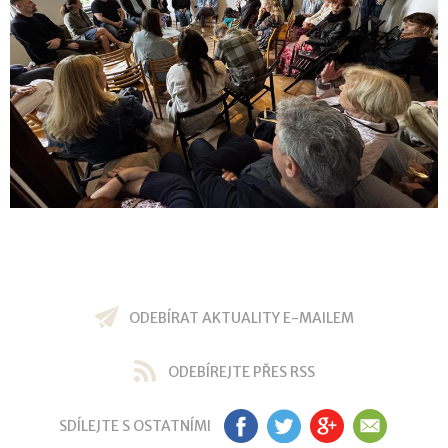
ODEBÍRAT AKTUALITY E-MAILEM
ODEBÍREJTE PŘES RSS
SDÍLEJTE S OSTATNÍMI
FB
TW
GP
EM