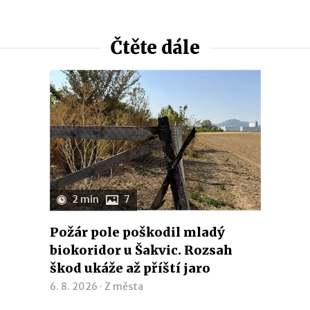
Čtěte dále
2 min
7
Požár pole poškodil mladý
biokoridor u Šakvic. Rozsah
škod ukáže až příští jaro
6. 8. 2026 ·
Z města