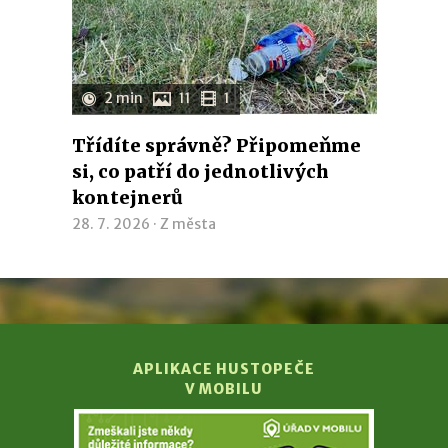
2 min
11
1
Třídíte správně? Připomeňme
si, co patří do jednotlivých
kontejnerů
28. 7. 2026 ·
Z města
APLIKACE HUSTOPEČE
V MOBILU