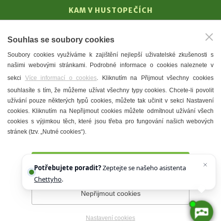
KAM V HUSTOPEČÍCH
Vinařství
Souhlas se soubory cookies
T. G. Masaryk
Soubory cookies využíváme k zajištění nejlepší uživatelské zkušenosti s
Mandloně
našimi webovými stránkami. Podrobné informace o cookies naleznete v
Ubytování
sekci
Více informací o cookies
. Kliknutím na Přijmout všechny cookies
Restaurace
souhlasíte s tím, že můžeme užívat všechny typy cookies. Chcete-li povolit
užívání pouze některých typů cookies, můžete tak učinit v sekci Nastavení
Městské muzeum a galerie
cookies. Kliknutím na Nepřijmout cookies můžete odmítnout užívání všech
Denní meníčka
cookies s výjimkou těch, které jsou třeba pro fungování našich webových
stránek (tzv. „Nutné cookies“).
Mapa města
Přijmout všechny cookies
Potřebujete poradit?
Zeptejte se našeho asistenta
Chettyho
.
Nepřijmout cookies
Prohlášení o přístupnosti
Správce webu
2026 © Město
Hustopeče
Nastavení cookies