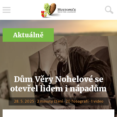
Menu
Aktuálně
Dům Věry Nohelové se
otevřel lidem i nápadům
28. 5. 2025 · 2 minuty čtení · 20 fotografí · 1 video