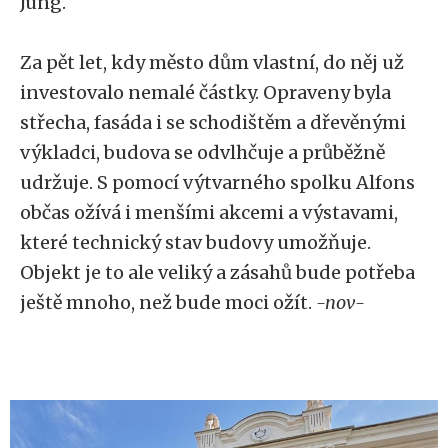
Jung.
Za pět let, kdy město dům vlastní, do něj už
investovalo nemalé částky. Opraveny byla
střecha, fasáda i se schodištěm a dřevěnými
výkladci, budova se odvlhčuje a průběžně
udržuje. S pomocí výtvarného spolku Alfons
občas ožívá i menšími akcemi a výstavami,
které technický stav budovy umožňuje.
Objekt je to ale veliký a zásahů bude potřeba
ještě mnoho, než bude moci ožít.
-nov-