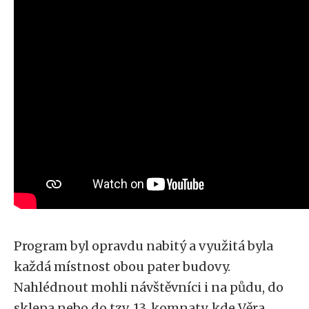
Program byl opravdu nabitý a využitá byla
každá místnost obou pater budovy.
Nahlédnout mohli návštěvníci i na půdu, do
sklepa nebo do tzv. 13. komnaty, kde Věra