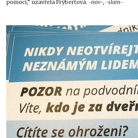
pomoci,“ uzavřela Frýbertová.
-nov-, -slam-