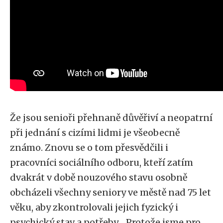
Že jsou senioři přehnaně důvěřiví a neopatrní
při jednání s cizími lidmi je všeobecně
známo. Znovu se o tom přesvědčili i
pracovníci sociálního odboru, kteří zatím
dvakrát v době nouzového stavu osobně
obcházeli všechny seniory ve městě nad 75 let
věku, aby zkontrolovali jejich fyzický i
psychický stav a potřeby. „Protože jsme pro