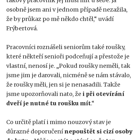
takový pracovník jej musí mít u sebe. Já
osobně jsem ani v jednom případě nezažila,
že by průkaz po mě někdo chtěl,“ uvádí
Frýbertová.
Pracovníci roznášeli seniorům také roušky,
které někteří senioři podceňují a přestože je
vlastní, nenosí je. „Pokud roušky neměli, tak
jsme jim je darovali, nicméně se nám stávalo,
že roušky měli, jen si je nenasadili. Takže
jsme upozorňovali nato, že
i při otevírání
dveří je nutné tu roušku mít
.“
Co určitě platí i mimo nouzový stav je
důrazné doporučení
nepouštět si cizí osoby