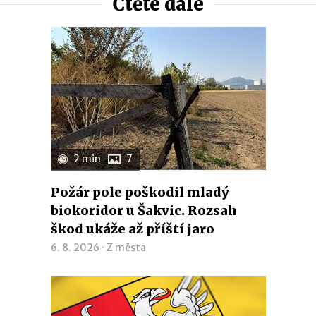
Čtěte dále
2 min
7
Požár pole poškodil mladý
biokoridor u Šakvic. Rozsah
škod ukáže až příští jaro
6. 8. 2026 ·
Z města