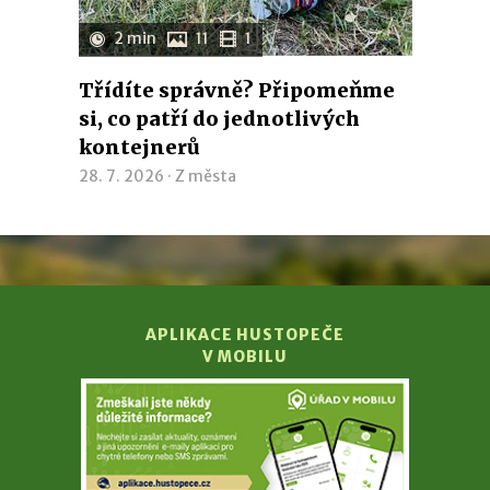
2 min
11
1
Třídíte správně? Připomeňme
si, co patří do jednotlivých
kontejnerů
28. 7. 2026 ·
Z města
APLIKACE HUSTOPEČE
V MOBILU