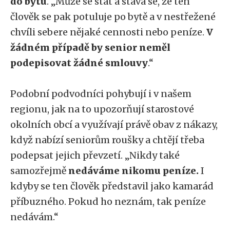
do bytu
. „Může se stát a stává se, že ten
člověk se pak potuluje po bytě a v nestřežené
chvíli sebere nějaké cennosti nebo peníze.
V
žádném případě by senior neměl
podepisovat žádné smlouvy
.“
Podobní podvodníci pohybují i v našem
regionu, jak na to upozorňují starostové
okolních obcí a využívají právě obav z nákazy,
když nabízí seniorům roušky a chtějí třeba
podepsat jejich převzetí. „Nikdy také
samozřejmě
nedáváme nikomu peníze.
I
kdyby se ten člověk představil jako kamarád
příbuzného. Pokud ho neznám, tak peníze
nedávám.“