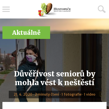
Menu
Aktuálně
Důvěřivost seniorů by
mohla vést k neštěstí
21. 4. 2020 · 2 minuty čtení · 1 fotografie · 1 video