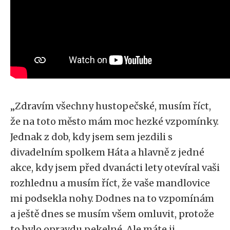
„Zdravím všechny hustopečské, musím říct,
že na toto město mám moc hezké vzpomínky.
Jednak z dob, kdy jsem sem jezdili s
divadelním spolkem Háta a hlavně z jedné
akce, kdy jsem před dvanácti lety otevíral vaši
rozhlednu a musím říct, že vaše mandlovice
mi podsekla nohy. Dodnes na to vzpomínám
a ještě dnes se musím všem omluvit, protože
to bylo opravdu pekelné. Ale máte ji