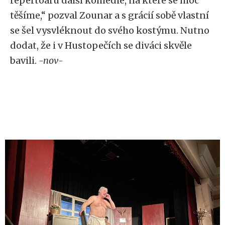
repertoáru další komedie, na které se moc
těšíme,“ pozval Zounar a s grácií sobě vlastní
se šel vysvléknout do svého kostýmu. Nutno
dodat, že i v Hustopečích se diváci skvěle
bavili.
-nov-