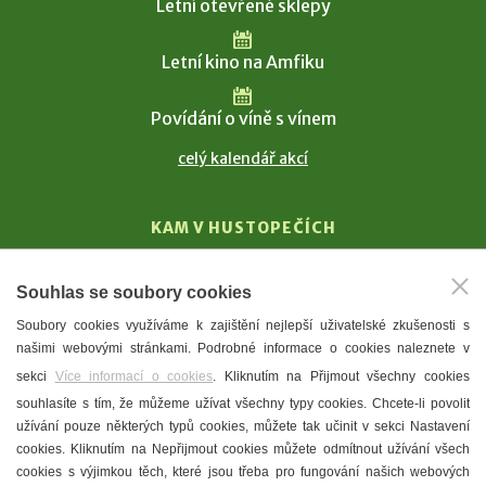
Letní otevřené sklepy
Letní kino na Amfiku
Povídání o víně s vínem
celý kalendář akcí
KAM V HUSTOPEČÍCH
Vinařství
Souhlas se soubory cookies
T. G. Masaryk
Soubory cookies využíváme k zajištění nejlepší uživatelské zkušenosti s
Mandloně
našimi webovými stránkami. Podrobné informace o cookies naleznete v
Ubytování
sekci
Více informací o cookies
. Kliknutím na Přijmout všechny cookies
Restaurace
souhlasíte s tím, že můžeme užívat všechny typy cookies. Chcete-li povolit
užívání pouze některých typů cookies, můžete tak učinit v sekci Nastavení
Městské muzeum a galerie
cookies. Kliknutím na Nepřijmout cookies můžete odmítnout užívání všech
Denní meníčka
cookies s výjimkou těch, které jsou třeba pro fungování našich webových