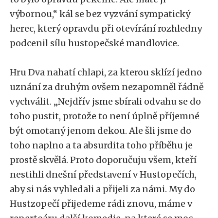
výbornou,“ kál se bez vyzvání sympatický
herec, který opravdu při otevírání rozhledny
podcenil sílu hustopečské mandlovice.
Hru Dva nahatí chlapi, za kterou sklízí jedno
uznání za druhým ovšem nezapomněl řádně
vychválit. „Nejdřív jsme sbírali odvahu se do
toho pustit, protože to není úplně příjemné
být omotaný jenom dekou. Ale šli jsme do
toho naplno a ta absurdita toho příběhu je
prostě skvělá. Proto doporučuju všem, kteří
nestihli dnešní představení v Hustopečích,
aby si nás vyhledali a přijeli za námi. My do
Hustzopečí přijedeme rádi znovu, máme v