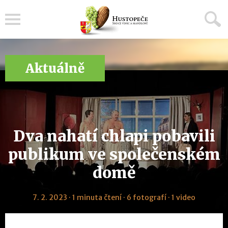
Menu
Aktuálně
Dva nahatí chlapi pobavili
publikum ve společenském
domě
7. 2. 2023 · 1 minuta čtení · 6 fotografí · 1 video