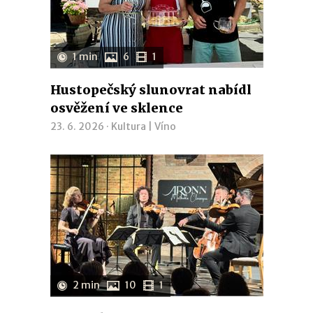
1 min
6
1
Hustopečský slunovrat nabídl
osvěžení ve sklence
23. 6. 2026 ·
Kultura
|
Víno
2 min
10
1