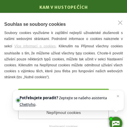
KAM V HUSTOPEČÍCH
Vinařství
Souhlas se soubory cookies
T. G. Masaryk
Soubory cookies využíváme k zajištění nejlepší uživatelské zkušenosti s
Mandloně
našimi webovými stránkami. Podrobné informace o cookies naleznete v
Ubytování
sekci
Více informací o cookies
. Kliknutím na Přijmout všechny cookies
Restaurace
souhlasíte s tím, že můžeme užívat všechny typy cookies. Chcete-li povolit
užívání pouze některých typů cookies, můžete tak učinit v sekci Nastavení
Městské muzeum a galerie
cookies. Kliknutím na Nepřijmout cookies můžete odmítnout užívání všech
Denní meníčka
cookies s výjimkou těch, které jsou třeba pro fungování našich webových
stránek (tzv. „Nutné cookies“).
Mapa města
Přijmout všechny cookies
Potřebujete poradit?
Zeptejte se našeho asistenta
Chettyho
.
Nepřijmout cookies
Prohlášení o přístupnosti
Správce webu
2026 © Město
Hustopeče
Nastavení cookies