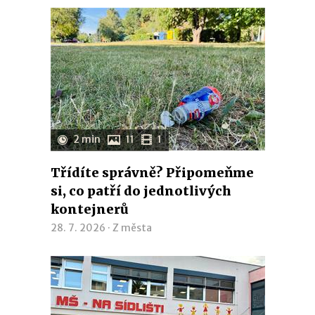
2 min
11
1
Třídíte správně? Připomeňme
si, co patří do jednotlivých
kontejnerů
28. 7. 2026 ·
Z města