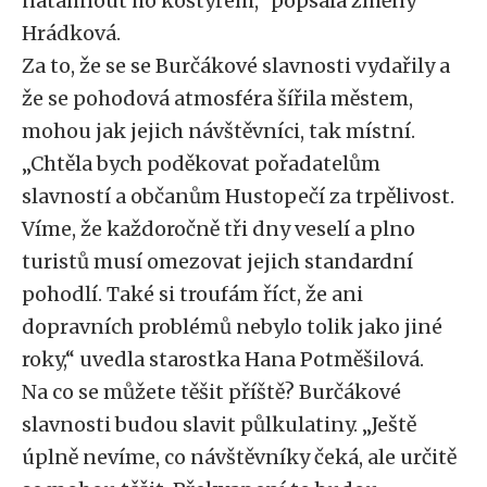
natáhnout ho koštýřem,“ popsala změny
Hrádková.
Za to, že se se Burčákové slavnosti vydařily a
že se pohodová atmosféra šířila městem,
mohou jak jejich návštěvníci, tak místní.
„Chtěla bych poděkovat pořadatelům
slavností a občanům Hustopečí za trpělivost.
Víme, že každoročně tři dny veselí a plno
turistů musí omezovat jejich standardní
pohodlí. Také si troufám říct, že ani
dopravních problémů nebylo tolik jako jiné
roky,“ uvedla starostka Hana Potměšilová.
Na co se můžete těšit příště? Burčákové
slavnosti budou slavit půlkulatiny. „Ještě
úplně nevíme, co návštěvníky čeká, ale určitě