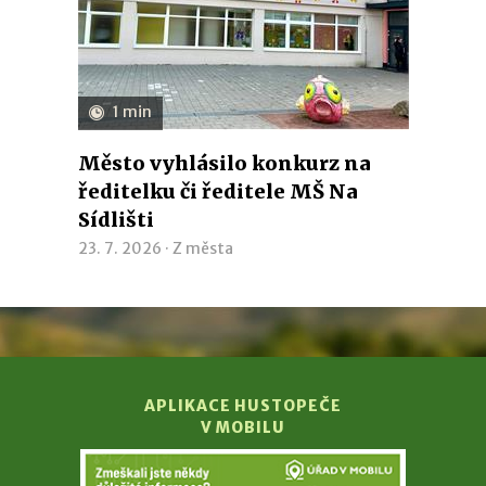
1 min
Město vyhlásilo konkurz na
ředitelku či ředitele MŠ Na
Sídlišti
23. 7. 2026 ·
Z města
APLIKACE HUSTOPEČE
V MOBILU