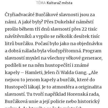
TÉMA
Kultura
Z města
Čtyřiadvacáté Burčákové slavnosti jsou za
námi. A jaké byly? Přes Dukelské náměstí
prošlo během tří dnů slavností přes 22 tisíc
návštěvníků a vypilo se několik desítek tisíc
litrů burčáku. Počasí bylo jako na objednávku
a dobrá nálada byla všudypřítomná. Program
slavností myslel na všechny věkové generace,
podíleli se na něm hustopečští i známé
kapely – Hamleti, Jelen či Walda Gang. „Ale
nejsou to jenom kapely a burčák, které do
Hustopečí lákají. Je to atmosféra a originalita
slavností. Tu tvoří například Horenská rada,
Burčáková unie a její policie nebo historický