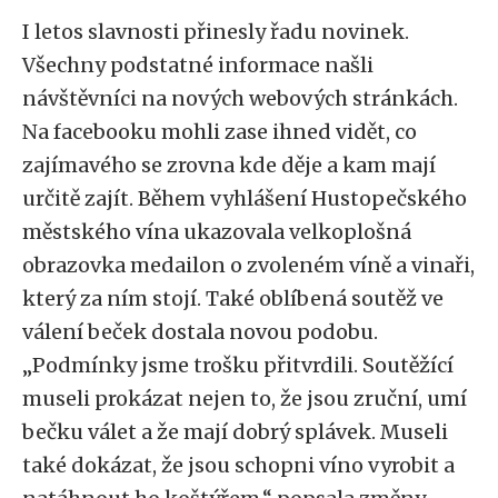
I letos slavnosti přinesly řadu novinek.
Všechny podstatné informace našli
návštěvníci na nových webových stránkách.
Na facebooku mohli zase ihned vidět, co
zajímavého se zrovna kde děje a kam mají
určitě zajít. Během vyhlášení Hustopečského
městského vína ukazovala velkoplošná
obrazovka medailon o zvoleném víně a vinaři,
který za ním stojí. Také oblíbená soutěž ve
válení beček dostala novou podobu.
„Podmínky jsme trošku přitvrdili. Soutěžící
museli prokázat nejen to, že jsou zruční, umí
bečku válet a že mají dobrý splávek. Museli
také dokázat, že jsou schopni víno vyrobit a