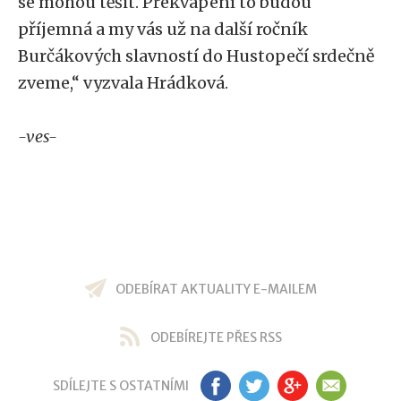
se mohou těšit. Překvapení to budou
příjemná a my vás už na další ročník
Burčákových slavností do Hustopečí srdečně
zveme,“ vyzvala Hrádková.
-ves-
ODEBÍRAT AKTUALITY E-MAILEM
ODEBÍREJTE PŘES RSS
SDÍLEJTE S OSTATNÍMI
FB
TW
GP
EM