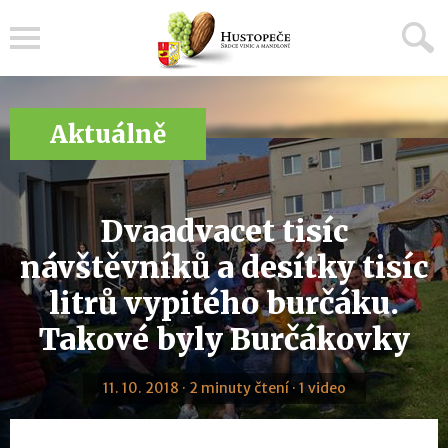
Menu
Aktuálně
Dvaadvacet tisíc
návštěvníků a desítky tisíc
litrů vypitého burčáku.
Takové byly Burčákovky
11. 10. 2018 · 2 minuty čtení · 1 video