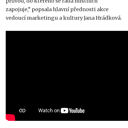
průvod, do kterého se řada místních
zapojuje,“ popsala hlavní přednosti akce
vedoucí marketingu a kultury Jana Hrádková.