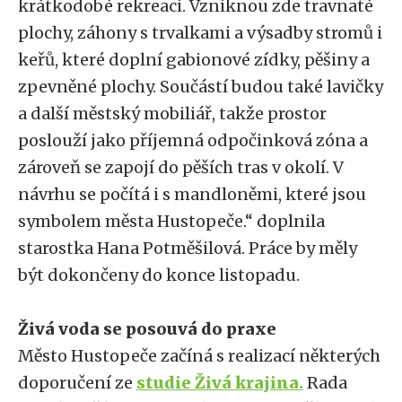
krátkodobé rekreaci. Vzniknou zde travnaté
plochy, záhony s trvalkami a výsadby stromů i
keřů, které doplní gabionové zídky, pěšiny a
zpevněné plochy. Součástí budou také lavičky
a další městský mobiliář, takže prostor
poslouží jako příjemná odpočinková zóna a
zároveň se zapojí do pěších tras v okolí. V
návrhu se počítá i s mandloněmi, které jsou
symbolem města Hustopeče.“ doplnila
starostka Hana Potměšilová. Práce by měly
být dokončeny do konce listopadu.
Živá voda se posouvá do praxe
Město Hustopeče začíná s realizací některých
doporučení ze
studie Živá krajina.
Rada