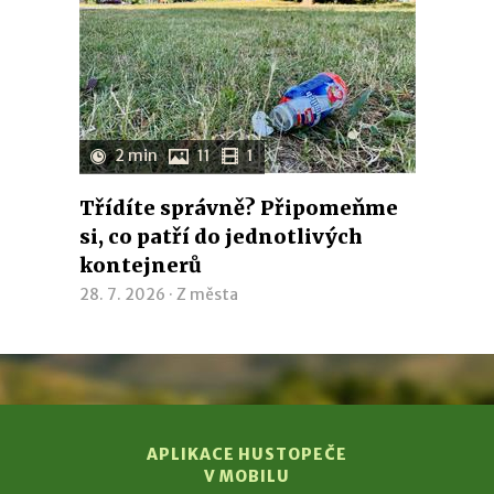
2 min
11
1
Třídíte správně? Připomeňme
si, co patří do jednotlivých
kontejnerů
28. 7. 2026 ·
Z města
APLIKACE HUSTOPEČE
V MOBILU