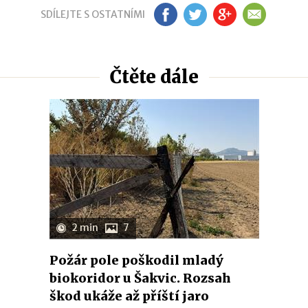
SDÍLEJTE S OSTATNÍMI
FB
TW
GP
EM
Čtěte dále
2 min
7
Požár pole poškodil mladý
biokoridor u Šakvic. Rozsah
škod ukáže až příští jaro