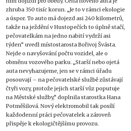
ním dojíždí pro obědy. Cena nového auta je
zhruba 350 tisíc korun. „Je to v rámci ekologie
a úspor. To auto má dojezd asi 240 kilometrů,
takže na ježdění v Hustopečích to úplně stačí,
pečovatelkám na jedno nabití vydrží asi
týden“ uvedl místostarosta Bořivoj Švásta.
Nejde o navyšování počtu vozidel, ale o
obměnu vozového parku. „Starší nebo ojetá
auta nevyhazujeme, jen se v rámci úřadu
posouvají – na pečovatelské službě zůstávají
čtyři vozy, protože jejich starší vůz poputuje
na Městské služby,“ doplnila starostka Hana
Potměšilová. Nový elektromobil tak posílí
každodenní práci pečovatelek a zároveň
přispěje k ekologičtějšímu provozu.