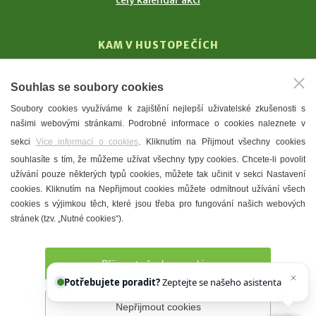
celý kalendář akcí
KAM V HUSTOPEČÍCH
Vinařství
Souhlas se soubory cookies
T. G. Masaryk
Soubory cookies využíváme k zajištění nejlepší uživatelské zkušenosti s
Mandloně
našimi webovými stránkami. Podrobné informace o cookies naleznete v
Ubytování
sekci
Více informací o cookies
. Kliknutím na Přijmout všechny cookies
Restaurace
souhlasíte s tím, že můžeme užívat všechny typy cookies. Chcete-li povolit
užívání pouze některých typů cookies, můžete tak učinit v sekci Nastavení
Městské muzeum a galerie
cookies. Kliknutím na Nepřijmout cookies můžete odmítnout užívání všech
Denní meníčka
cookies s výjimkou těch, které jsou třeba pro fungování našich webových
stránek (tzv. „Nutné cookies“).
Mapa města
Přijmout všechny cookies
Potřebujete poradit?
Zeptejte se našeho asistenta
Chettyho
.
Nepřijmout cookies
Prohlášení o přístupnosti
Správce webu
2026 © Město