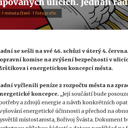
ipovaných ulicích. Jednali ra
· 1 minuta čtení · 1 fotografie
adní se sešli na své 46. schůzi v úterý 4. červn
opravní komise na zvýšení bezpečnosti v ulic
rštíkova i energetickou koncepcí města.
adní vyčlenili peníze z rozpočtu města na zpr
nergetické koncepce.
„Její součástí bude posouz
potřeby a zdrojů energie a návrh konkrétních opat
vyšování energetické účinnosti a přechod na obnov
ysvětlil místostarosta, Bořivoj Švásta. Dokument