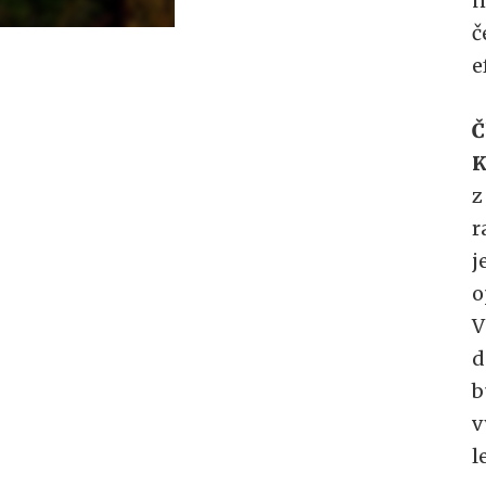
n
č
e
Č
K
z
r
j
o
V
d
b
v
l