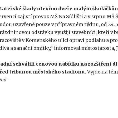
ateřské školy otevřou dveře malým školáčkům
ervenci zajistí provoz MŠ Na Sídlišti a v srpnu MŠ 
udou uzavřené pouze v přípravném týdnu, od 24. d
rázdninovou odstávku využijí stavebníci, kteří v
racoviště v Komenského ulici opraví podlahu a p
diva a sanační omítky,“ informoval místostarosta, 
adní schválili cenovou nabídku na rozšíření dl
řed tribunou městského stadionu.
Vyjde na témě
rad-