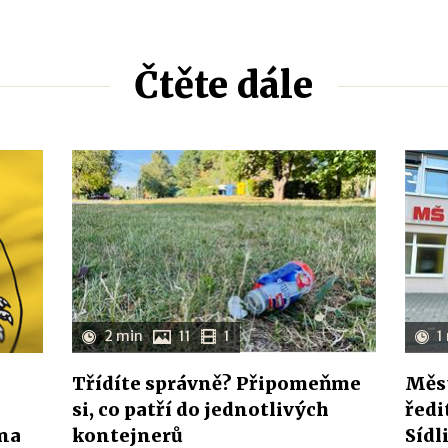
Čtěte dále
2 min
11
1
1
Třídíte správně? Připomeňme
Měst
si, co patří do jednotlivých
ředi
ína
kontejnerů
Sídl