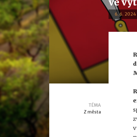
ve vyt
6. 6. 2024 
R
d
M
R
e
TÉMA
s
Z města
z
v