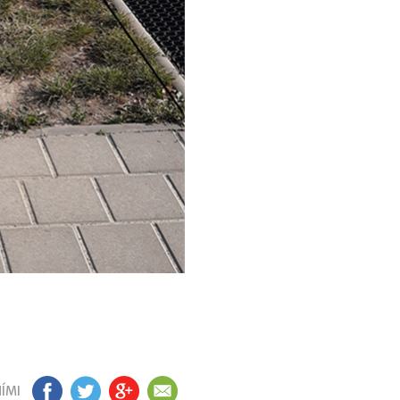
ÍMI
FB
TW
GP
EM