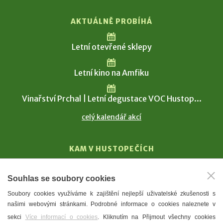
AKTUÁLNĚ PROBÍHÁ
Letní otevřené sklepy
Letní kino na Amfiku
Vinařství Prchal | Letní degustace VOC Hustop...
celý kalendář akcí
KAM V HUSTOPEČÍCH
Vinařství
Souhlas se soubory cookies
T. G. Masaryk
Soubory cookies využíváme k zajištění nejlepší uživatelské zkušenosti s
Mandloně
našimi webovými stránkami. Podrobné informace o cookies naleznete v
Ubytování
sekci
Více informací o cookies
. Kliknutím na Přijmout všechny cookies