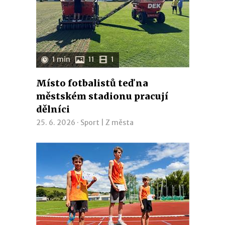
1 min
11
1
Místo fotbalistů teď na
městském stadionu pracují
dělníci
25. 6. 2026 ·
Sport
|
Z města