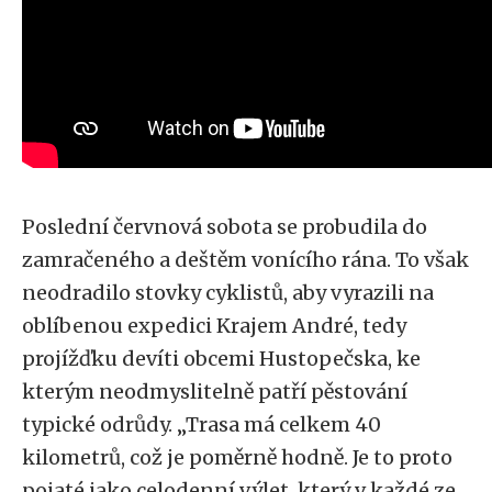
Poslední červnová sobota se probudila do
zamračeného a deštěm vonícího rána. To však
neodradilo stovky cyklistů, aby vyrazili na
oblíbenou expedici Krajem André, tedy
projížďku devíti obcemi Hustopečska, ke
kterým neodmyslitelně patří pěstování
typické odrůdy. „Trasa má celkem 40
kilometrů, což je poměrně hodně. Je to proto
pojaté jako celodenní výlet, který v každé ze