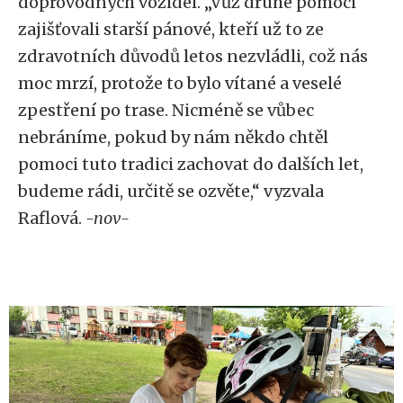
doprovodných vozidel. „Vůz druhé pomoci
zajišťovali starší pánové, kteří už to ze
zdravotních důvodů letos nezvládli, což nás
moc mrzí, protože to bylo vítané a veselé
zpestření po trase. Nicméně se vůbec
nebráníme, pokud by nám někdo chtěl
pomoci tuto tradici zachovat do dalších let,
budeme rádi, určitě se ozvěte,“ vyzvala
Raflová.
-nov-