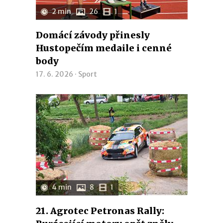
2 min
26
1
Domácí závody přinesly
Hustopečím medaile i cenné
body
17. 6. 2026 ·
Sport
4 min
8
1
21. Agrotec Petronas Rally: