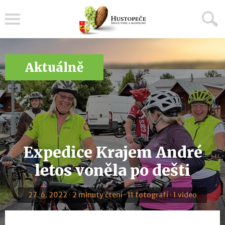
Menu
Aktuálně
Expedice Krajem André
letos voněla po dešti
27. 6. 2022 · 2 minuty čtení · 11 fotografí · 1 video