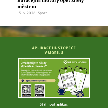
Burácející motory opět zněly
městem
15. 6. 2026 ·
Sport
APLIKACE HUSTOPEČE
V MOBILU
Stáhnout aplikaci