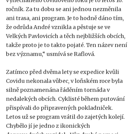
vynechaného covidového roku je to letos 16.
ročník. Za tu dobu se ani jednou nezměnila
ani trasa, ani program. Je to hodně dáno tím,
že odrůda André vznikla a pěstuje se ve
Velkých Pavlovicích a těch nejbližších obcích,
takže proto je to takto pojaté. Ten název není
bez významu,“ usmívá se Raflová.
Zatímco před dvěma lety se expedice kvůli
Covidu nekonala vůbec, v loňském roce byla
silně poznamenána řáděním tornáda v
nedalekých obcích. Cyklisté během putování
přispívali do připravených pokladniček.
Letos už se program vrátil do zajetých kolejí.
Chybělo jí je jedno z ikonických