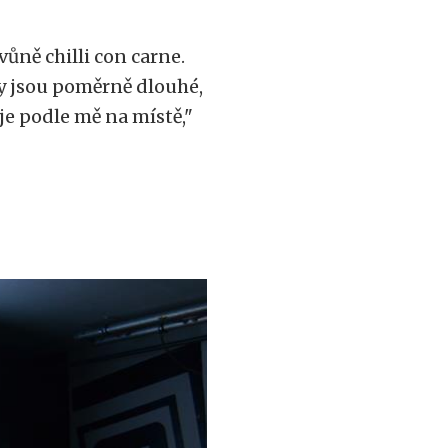
ůně chilli con carne.
lky jsou poměrně dlouhé,
e je podle mě na místě,"