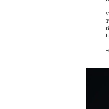
V
T
t
h
-