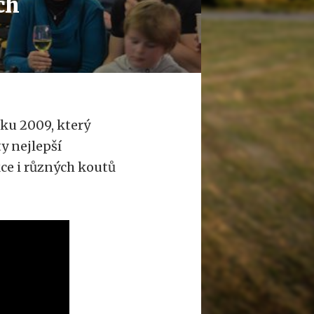
ch
oku 2009, který
y nejlepší
ce i různých koutů