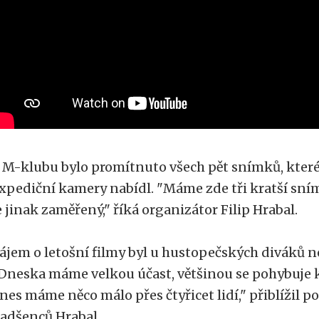
 M-klubu bylo promítnuto všech pět snímků, které
xpediční kamery nabídl. "Máme zde tři kratší sním
e jinak zaměřený," říká organizátor Filip Hrabal.
ájem o letošní filmy byl u hustopečských diváků n
Dneska máme velkou účast, většinou se pohybuje 
nes máme něco málo přes čtyřicet lidí," přiblížil p
adšenců Hrabal.