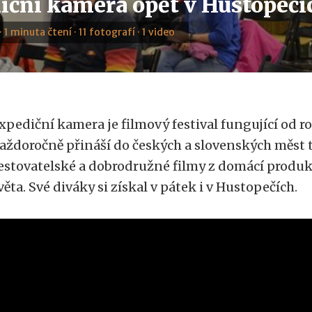
iční kamera opět v Hustopečí
· 1 minuta čtení · 11 fotografí · 1 video
xpediční kamera je filmový festival fungující od r
aždoročně přináší do českých a slovenských měst t
estovatelské a dobrodružné filmy z domácí produk
věta. Své diváky si získal v pátek i v Hustopečích.