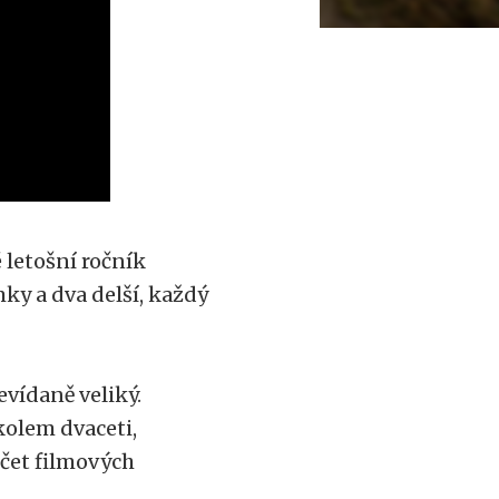
 letošní ročník
ky a dva delší, každý
evídaně veliký.
kolem dvaceti,
očet filmových