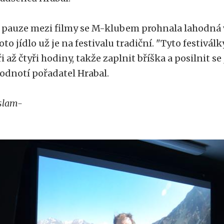
 pauze mezi filmy se M-klubem prohnala lahodná v
oto jídlo už je na festivalu tradiční. "Tyto festivá
ři až čtyři hodiny, takže zaplnit bříška a posilnit s
odnotí pořadatel Hrabal.
slam-