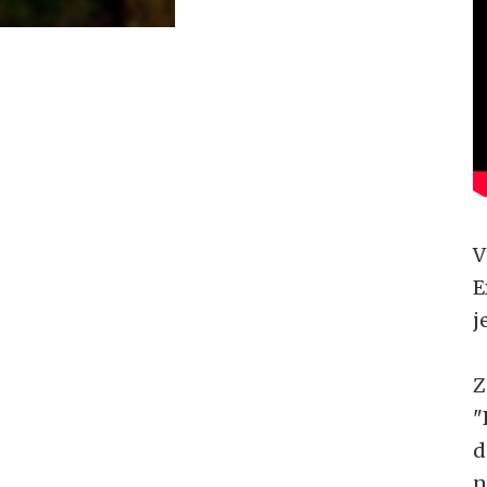
V
E
j
Z
"
d
n