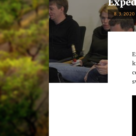
Exped
8. 3. 2020 
E
k
c
s