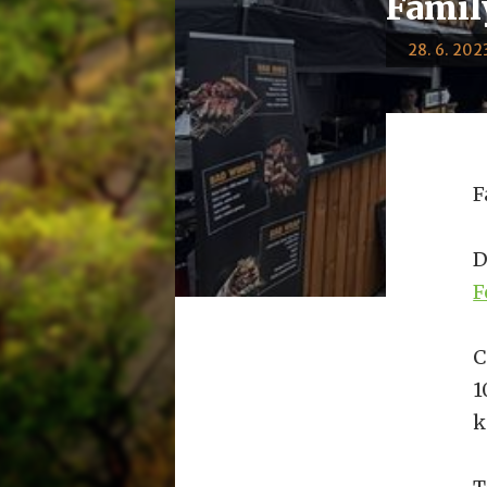
Famil
28. 6. 2023
F
D
F
C
1
k