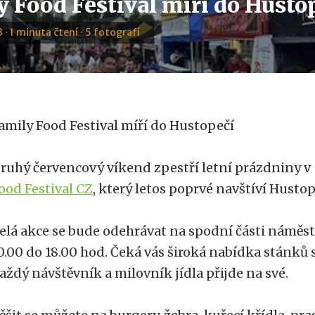
y Food Festival míří do Husto
 · 1 minuta čtení · 5 fotografí
amily Food Festival míří do Hustopečí
ruhý červencový víkend zpestří letní prázdniny 
ood Festival CZ
, který letos poprvé navštíví Husto
elá akce se bude odehrávat na spodní části náměstí 
0.00 do 18.00 hod. Čeká vás široká nabídka stánků s 
aždý návštěvník a milovník jídla přijde na své.