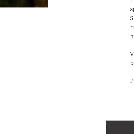
T
s
S
n
m
V
p
P