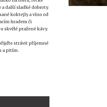
sátko na roštu, řecké
 a další sladké dobroty.
ané koktejly a víno od
kacím hradem či
 u skvělé pražené kávy.
řijďte strávit příjemné
 a pitím.