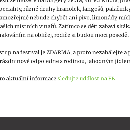
ěšit se můžete na burgery, žebra, kuřecí křídla, pra
peciality, různé druhy hranolek, langošů, palačinky
amozřejmě nebude chybět ani pivo, limonády, mích
ašich místních vinařů. Zatímco se děti zabaví ská
alováním na obličej, rodiče si budou moci posedět
stup na festival je ZDARMA, a proto nezahálejte a p
rázdninové odpoledne s rodinou, lahodným jídlem
ro aktuální informace
sledujte událost na FB.