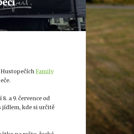
pečí
v Hustopečích
Family
peče.
8. a 9. července od
jídlem, kde si určitě