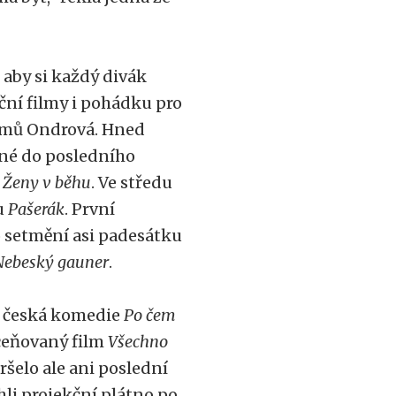
 aby si každý divák
iční filmy i pohádku pro
 filmů Ondrová. Hned
něné do posledního
y
Ženy v běhu
. Ve středu
u
Pašerák
. První
o setmění asi padesátku
 Nebeský gauner
.
í česká komedie
Po čem
oceňovaný film
Všechno
ršelo ale ani poslední
hli projekční plátno po