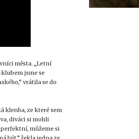
vníci města. „Letní
M-klubem jsme se
ského,“ vrátila se do
á klenba, ze které sem
a, diváci si mohli
u perfektní, můžeme si
á být,“ řekla jedna ze