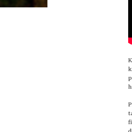
K
k
p
h
P
t
f
d