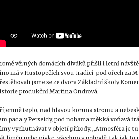
romě věrných domácích diváků přišli i letní návště
ino má v Hustopečích svou tradici, pod ořech za 
řestěhovali jsme se ze dvora Základní školy Komen
istorie produkční Martina Ondrová.
říjemně teplo, nad hlavou koruna stromu a nebesk
am padaly Perseidy, pod nohama měkká voňavá tráv
ilmy vychutnávat v objetí přírody. „Atmosféra je t
át limču nebo pivko, všechno v pohodě, tak jak to m