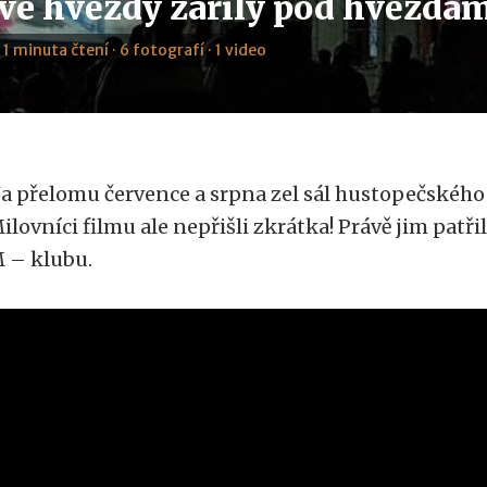
vé hvězdy zářily pod hvězda
· 1 minuta čtení · 6 fotografí · 1 video
a přelomu července a srpna zel sál hustopečského
ilovníci filmu ale nepřišli zkrátka! Právě jim patř
 – klubu.