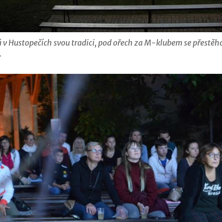
á v Hustopečích svou tradici, pod ořech za M-klubem se přestěh
.