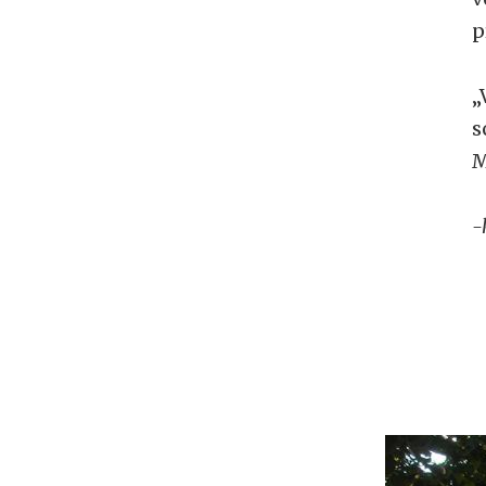
p
„
s
M
-