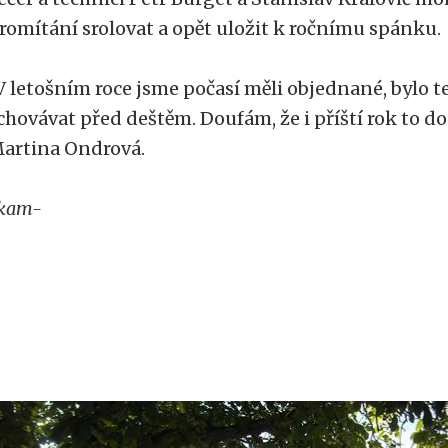
romítání srolovat a opět uložit k ročnímu spánku.
V letošním roce jsme počasí měli objednané, bylo t
chovávat před deštěm. Doufám, že i příští rok to d
artina Ondrová.
kam-