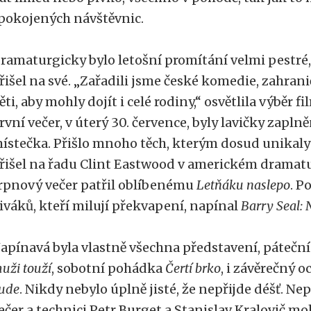
pokojených návštěvnic.
ramaturgicky bylo letošní promítání velmi pestré,
řišel na své. „Zařadili jsme české komedie, zahran
ěti, aby mohly dojít i celé rodiny,“ osvětlila výběr
rvní večer, v úterý 30. července, byly lavičky zapl
ístečka. Přišlo mnoho těch, kterým dosud unikal
řišel na řadu Clint Eastwood v americkém dramat
rpnový večer patřil oblíbenému
Letňáku naslepo
. P
iváků, kteří milují překvapení, napínal
Barry Seal:
apínavá byla vlastně všechna představení, pátečn
uži touží
, sobotní pohádka
Čertí brko
, i závěrečný 
ude
. Nikdy nebylo úplně jisté, že nepřijde déšť.
Nep
ečer a technici Petr Burget a Stanislav Kralovič mo