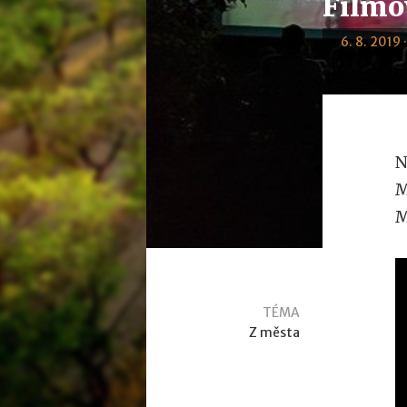
Filmo
6. 8. 2019 
N
M
M
TÉMA
Z města