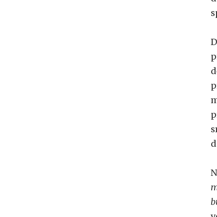
s
D
p
d
p
m
p
s
d
N
m
b
v