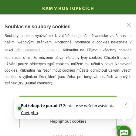
KAM V HUSTOPEČÍCH
Vinařství
Souhlas se soubory cookies
T. G. Masaryk
Soubory cookies využíváme k zajištění nejlepší uživatelské zkušenosti s
Mandloně
našimi webovými stránkami. Podrobné informace o cookies naleznete v
Ubytování
sekci
Více informací o cookies
. Kliknutím na Přijmout všechny cookies
Restaurace
souhlasíte s tím, že můžeme užívat všechny typy cookies. Chcete-li povolit
užívání pouze některých typů cookies, můžete tak učinit v sekci Nastavení
Městské muzeum a galerie
cookies. Kliknutím na Nepřijmout cookies můžete odmítnout užívání všech
Denní meníčka
cookies s výjimkou těch, které jsou třeba pro fungování našich webových
stránek (tzv. „Nutné cookies“).
Mapa města
Přijmout všechny cookies
Potřebujete poradit?
Zeptejte se našeho asistenta
Chettyho
.
Nepřijmout cookies
Prohlášení o přístupnosti
Správce webu
2026 © Město
Hustopeče