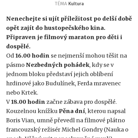
TÉMA
Kultura
Nenechejte si ujít příležitost po delší době
opět zajít do hustopečského kina.
Připraven je filmový maraton pro děti i
dospělé.
Od
16.00 hodin
se nejmenší mohou těšit na
pásmo
Nezbedných pohádek
, kdy se v
jednom bloku představí jejich oblíbení
hrdinové jako Budulínek, Ferda mravenec
nebo Krtek.
V
18.00 hodin
začne zábava pro dospělé.
Kouzelnou knížku
Pěna dní
, kterou napsal
Boris Vian, umně převedl na filmové plátno
francouzský režisér Michel Gondry (Nauka o