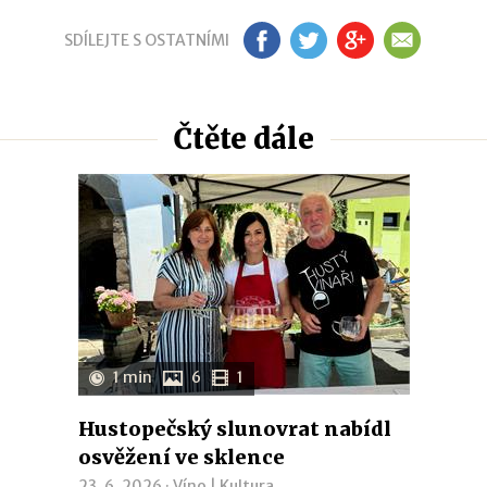
SDÍLEJTE S OSTATNÍMI
FB
TW
GP
EM
Čtěte dále
1 min
6
1
Hustopečský slunovrat nabídl
osvěžení ve sklence
23. 6. 2026 ·
Víno
|
Kultura