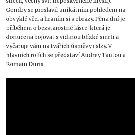
snech, Věčný svit neposkvrněné mysli).
Gondry se proslavil unikátním pohledem na
obvyklé věci a hraním si s obrazy. Pěna dní je
příběhem o bezstarostné lásce, která je
donucena bojovat s vidinou blízké smrti a
vyčaruje vám na tvářích úsměvy i slzy. V
hlavních rolích se představí Audrey Tautou a
Romain Duris.