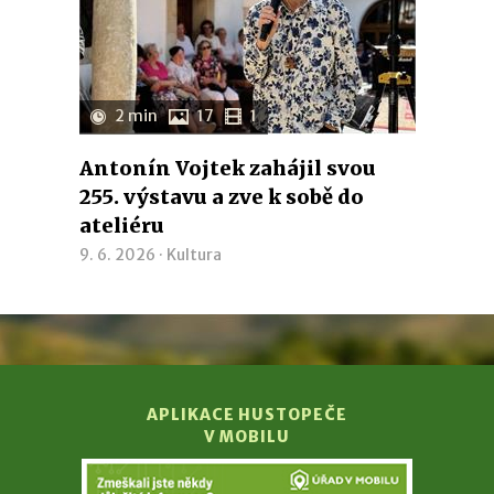
2 min
17
1
Antonín Vojtek zahájil svou
255. výstavu a zve k sobě do
ateliéru
9. 6. 2026 ·
Kultura
APLIKACE HUSTOPEČE
V MOBILU