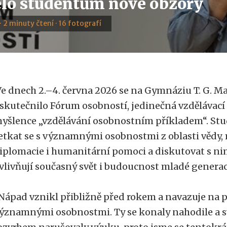
elo studentům nové obzory
· 2 minuty čtení · 16 fotografí
e dnech 2.–4. června 2026 se na Gymnáziu T. G. M
skutečnilo Fórum osobností, jedinečná vzdělávací
yšlence „vzdělávání osobnostním příkladem“. St
etkat se s významnými osobnostmi z oblasti vědy,
iplomacie i humanitární pomoci a diskutovat s ni
vlivňují současný svět i budoucnost mladé generac
Nápad vznikl přibližně před rokem a navazuje na 
ýznamnými osobnostmi. Ty se konaly nahodile a