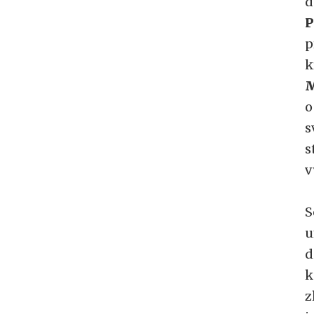
d
P
p
k
M
o
s
s
v
S
u
d
k
z