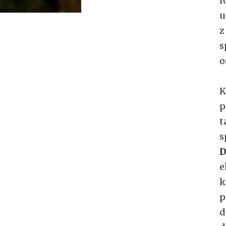
r
u
z
s
o
K
p
t
s
D
e
k
p
d