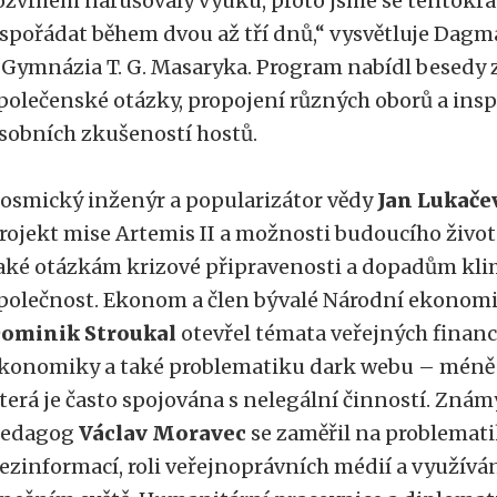
ozvrhem narušovaly výuku, proto jsme se tentokrát
spořádat během dvou až tří dnů,“ vysvětluje Dag
 Gymnázia T. G. Masaryka. Program nabídl besedy
polečenské otázky, propojení různých oborů a insp
sobních zkušeností hostů.
osmický inženýr a popularizátor vědy
Jan Lukače
rojekt mise Artemis II a možnosti budoucího život
aké otázkám krizové připravenosti a dopadům kl
polečnost. Ekonom a člen bývalé Národní ekonomi
ominik Stroukal
otevřel témata veřejných finan
konomiky a také problematiku dark webu – méně 
terá je často spojována s nelegální činností. Zná
edagog
Václav Moravec
se zaměřil na problemati
ezinformací, roli veřejnoprávních médií a využívá