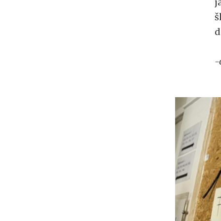
j
š
d
-