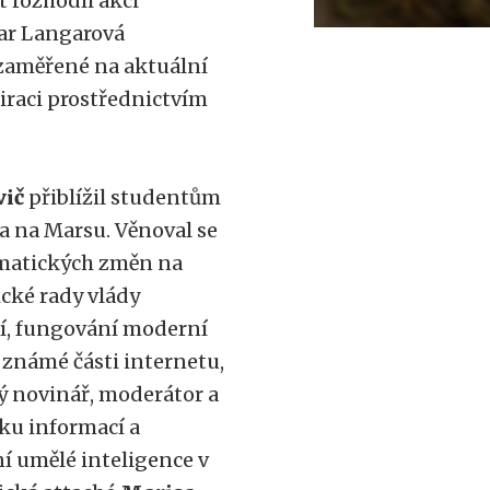
 rozhodli akci
mar Langarová
 zaměřené na aktuální
iraci prostřednictvím
vič
přiblížil studentům
a na Marsu. Věnoval se
imatických změn na
cké rady vlády
cí, fungování moderní
známé části internetu,
mý novinář, moderátor a
ku informací a
ní umělé inteligence v