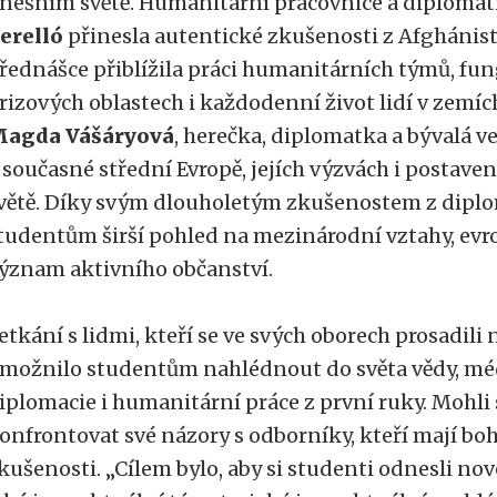
nešním světě. Humanitární pracovnice a diplomat
erelló
přinesla autentické zkušenosti z Afghánist
řednášce přiblížila práci humanitárních týmů, fu
rizových oblastech i každodenní život lidí v zemíc
agda Vášáryová
, herečka, diplomatka a bývalá v
 současné střední Evropě, jejích výzvách i postaven
větě. Díky svým dlouholetým zkušenostem z diplo
tudentům širší pohled na mezinárodní vztahy, evr
ýznam aktivního občanství.
etkání s lidmi, kteří se ve svých oborech prosadili
možnilo studentům nahlédnout do světa vědy, mé
iplomacie i humanitární práce z první ruky. Mohli 
onfrontovat své názory s odborníky, kteří mají boh
kušenosti. „Cílem bylo, aby si studenti odnesli nové