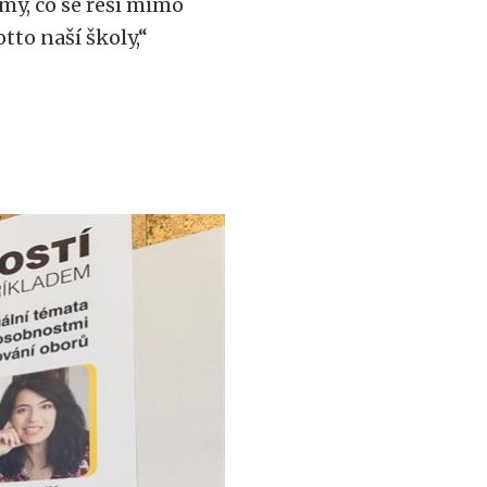
émy, co se řeší mimo
otto naší školy,“