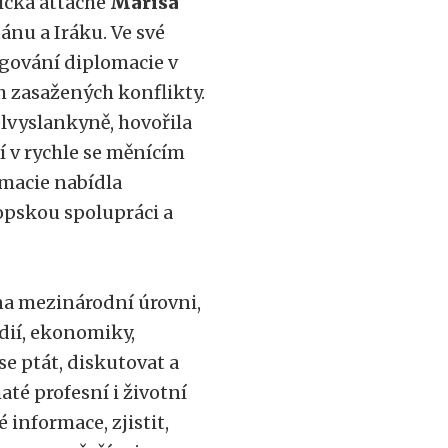
ická attaché
Marisa
ánu a Iráku. Ve své
ngování diplomacie v
h zasažených konflikty.
elvyslankyně, hovořila
í v rychle se měnícím
macie nabídla
opskou spolupráci a
 na mezinárodní úrovni,
dií, ekonomiky,
se ptát, diskutovat a
até profesní i životní
 informace, zjistit,