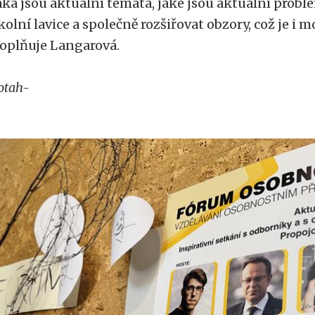
aká jsou aktuální témata, jaké jsou aktuální probl
kolní lavice a společně rozšiřovat obzory, což je i m
oplňuje Langarová.
otah-