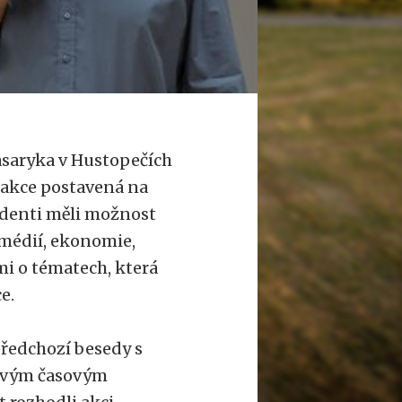
asaryka v Hustopečích
 akce postavená na
udenti měli možnost
 médií, ekonomie,
mi o tématech, která
e.
předchozí besedy s
 svým časovým