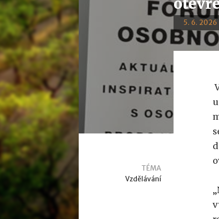
otevř
5. 6. 2026 
V
u
m
s
d
o
TÉMA
Vzdělávání
„
v