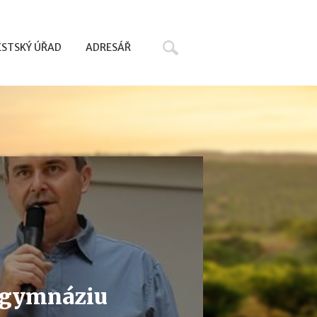
Hledat
STSKÝ ÚŘAD
ADRESÁŘ
 gymnáziu