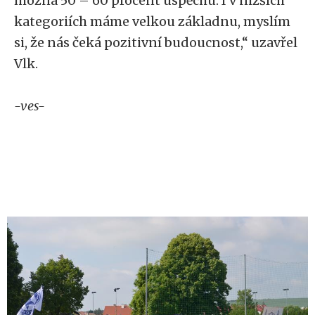
možná 50 – 60 procent úspěchu. I v nižších
kategoriích máme velkou základnu, myslím
si, že nás čeká pozitivní budoucnost,“ uzavřel
Vlk.
-ves-