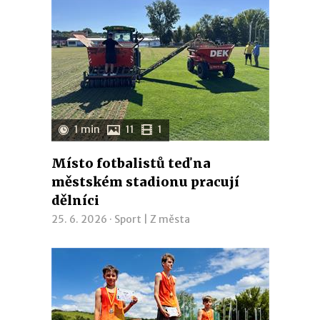
1 min
11
1
Místo fotbalistů teď na
městském stadionu pracují
dělníci
25. 6. 2026 ·
Sport
|
Z města