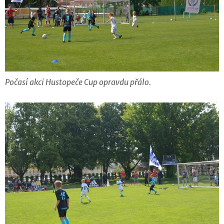
Počasí akci Hustopeče Cup opravdu přálo.