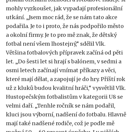
mohly vyzkoušet, jak vypadají profesionální
utkání. „Jsem moc rád, že se nám tato akce
podařila. Je to i proto, že nás podpořilo město
a okolní firmy. Je to pro mě znak, že dětský
fotbal není všem lhostejný,“ sdělil Vlk.
Většina fotbalových přípravek začíná od pěti
let. „Do šesti let si hrají s balónem, v sedmi a
osmi letech začínají vnímat příkazy a věci,
které mají dělat, a zapojují je do hry. Příští rok
už z kluků budou kvalitní hráči,“ vysvětlil Vlk.
Hustopečským fotbalistům v kategorii U8 se
velmi daří. „Tenhle ročník se nám podařil,
kluci jsou výborní, nadšení do fotbalu. Hlavně
mají také nadšené rodiče, což je podle mě