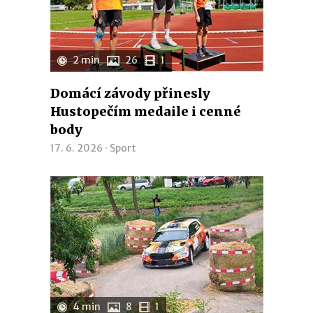
2 min
26
1
Domácí závody přinesly
Hustopečím medaile i cenné
body
17. 6. 2026 ·
Sport
4 min
8
1