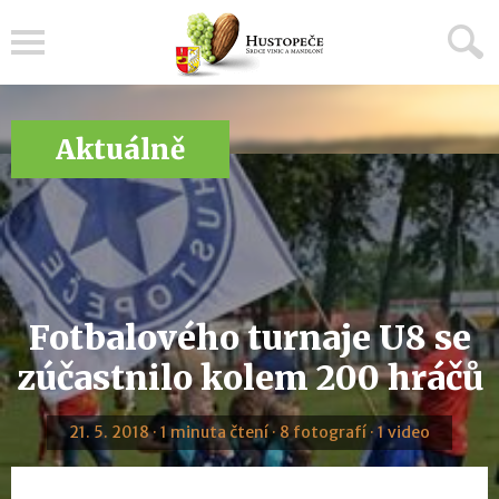
Menu
Aktuálně
Fotbalového turnaje U8 se
zúčastnilo kolem 200 hráčů
21. 5. 2018 · 1 minuta čtení · 8 fotografí · 1 video