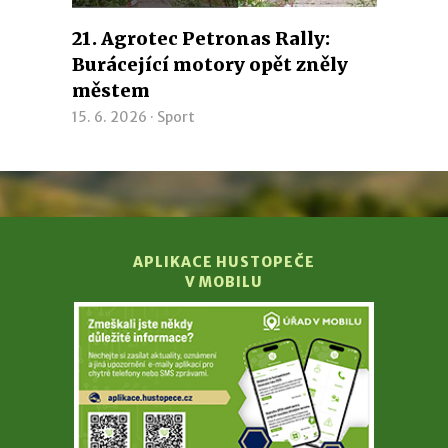
21. Agrotec Petronas Rally:
Burácející motory opět zněly
městem
15. 6. 2026 ·
Sport
APLIKACE HUSTOPEČE
V MOBILU