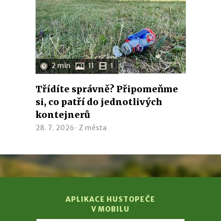
2 min
11
1
Třídíte správně? Připomeňme
si, co patří do jednotlivých
kontejnerů
28. 7. 2026 ·
Z města
APLIKACE HUSTOPEČE
V MOBILU