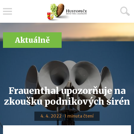
Menu
Aktuálně
Frauenthal upozorňuje na
zkoušku podnikových sirén
4. 4. 2022 · 1 minuta čtení