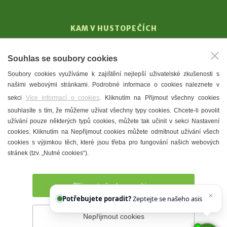
KAM V HUSTOPEČÍCH
Vinařství
Souhlas se soubory cookies
T. G. Masaryk
Soubory cookies využíváme k zajištění nejlepší uživatelské zkušenosti s
Mandloně
našimi webovými stránkami. Podrobné informace o cookies naleznete v
Ubytování
sekci
Více informací o cookies
. Kliknutím na Přijmout všechny cookies
Restaurace
souhlasíte s tím, že můžeme užívat všechny typy cookies. Chcete-li povolit
užívání pouze některých typů cookies, můžete tak učinit v sekci Nastavení
Městské muzeum a galerie
cookies. Kliknutím na Nepřijmout cookies můžete odmítnout užívání všech
Denní meníčka
cookies s výjimkou těch, které jsou třeba pro fungování našich webových
stránek (tzv. „Nutné cookies“).
Mapa města
Přijmout všechny cookies
Potřebujete poradit?
Zeptejte se našeho asistenta
Chettyho
.
Nepřijmout cookies
Prohlášení o přístupnosti
Správce webu
2026 © Město