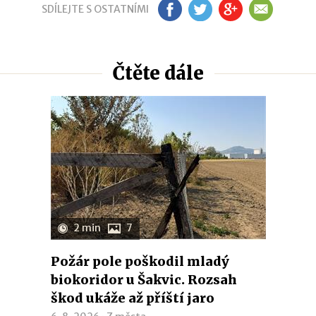
SDÍLEJTE S OSTATNÍMI
FB
TW
GP
EM
Čtěte dále
2 min
7
Požár pole poškodil mladý
biokoridor u Šakvic. Rozsah
škod ukáže až příští jaro