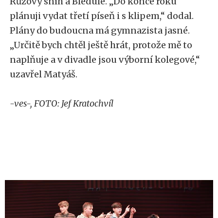
Růžový sníh a Bledule. „Do konce roku
plánuji vydat třetí píseň i s klipem,“ dodal.
Plány do budoucna má gymnazista jasné.
„Určitě bych chtěl ještě hrát, protože mě to
naplňuje a v divadle jsou výborní kolegové,“
uzavřel Matyáš.
-ves-, FOTO: Jef Kratochvíl