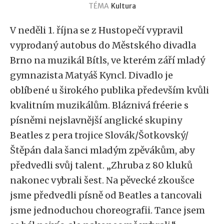
TÉMA
Kultura
V neděli 1. října se z Hustopečí vypravil
vyprodaný autobus do Městského divadla
Brno na muzikál Bítls, ve kterém září mladý
gymnazista Matyáš Kyncl.
Divadlo je
oblíbené u širokého publika především kvůli
kvalitním muzikálům. Bláznivá fréerie s
písněmi nejslavnější anglické skupiny
Beatles z pera trojice Slovák/Šotkovský/
Štěpán dala šanci mladým zpěvákům, aby
předvedli svůj talent. „Zhruba z 80 kluků
nakonec vybrali šest. Na pěvecké zkoušce
jsme předvedli písně od Beatles a tancovali
jsme jednoduchou choreografii. Tance jsem