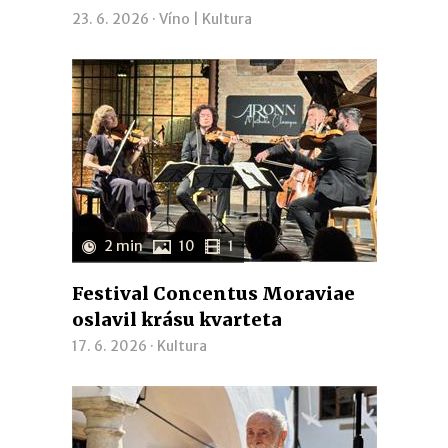
23. 6. 2026 ·
Víno
|
Kultura
2 min
10
1
Festival Concentus Moraviae
oslavil krásu kvarteta
17. 6. 2026 ·
Kultura