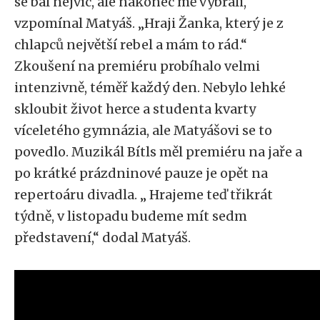
se bál nejvíc, ale nakonec mě vybrali,“
vzpomínal Matyáš. „Hraji Žanka, který je z
chlapců největší rebel a mám to rád.“
Zkoušení na premiéru probíhalo velmi
intenzivně, téměř každý den. Nebylo lehké
skloubit život herce a studenta kvarty
víceletého gymnázia, ale Matyášovi se to
povedlo. Muzikál Bítls měl premiéru na jaře a
po krátké prázdninové pauze je opět na
repertoáru divadla. „ Hrajeme teď třikrát
týdně, v listopadu budeme mít sedm
představení,“ dodal Matyáš.