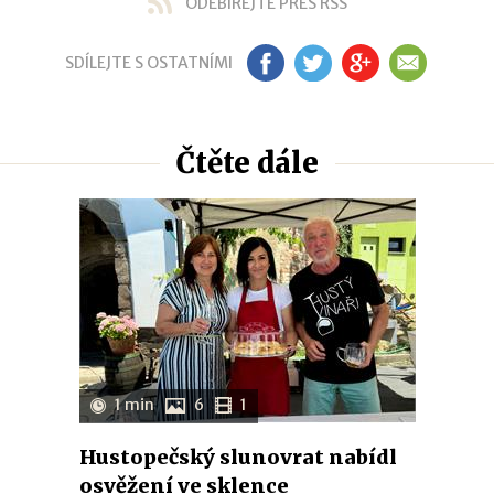
ODEBÍREJTE PŘES RSS
SDÍLEJTE S OSTATNÍMI
FB
TW
GP
EM
Čtěte dále
1 min
6
1
Hustopečský slunovrat nabídl
osvěžení ve sklence