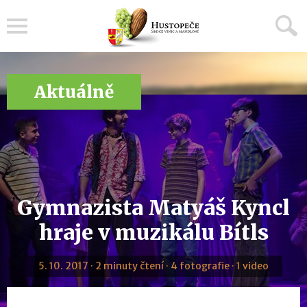
Menu
Aktuálně
Gymnazista Matyáš Kyncl
hraje v muzikálu Bítls
5. 10. 2017 · 2 minuty čtení · 4 fotografie · 1 video