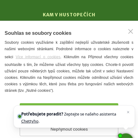
KAM V HUSTOPEČÍCH
Vinařství
Souhlas se soubory cookies
T. G. Masaryk
Soubory cookies využíváme k zajištění nejlepší uživatelské zkušenosti s
Mandloně
našimi webovými stránkami. Podrobné informace o cookies naleznete v
Ubytování
sekci
Více informací o cookies
. Kliknutím na Přijmout všechny cookies
Restaurace
souhlasíte s tím, že můžeme užívat všechny typy cookies. Chcete-li povolit
užívání pouze některých typů cookies, můžete tak učinit v sekci Nastavení
Městské muzeum a galerie
cookies. Kliknutím na Nepřijmout cookies můžete odmítnout užívání všech
Denní meníčka
cookies s výjimkou těch, které jsou třeba pro fungování našich webových
stránek (tzv. „Nutné cookies“).
Mapa města
Přijmout všechny cookies
Potřebujete poradit?
Zeptejte se našeho asistenta
Chettyho
.
Nepřijmout cookies
Prohlášení o přístupnosti
Správce webu
2026 © Město