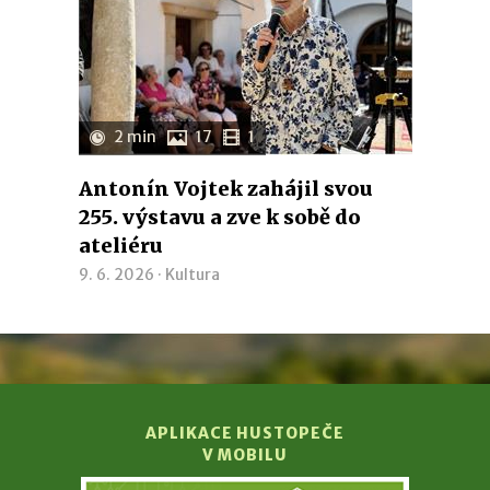
2 min
17
1
Antonín Vojtek zahájil svou
255. výstavu a zve k sobě do
ateliéru
9. 6. 2026 ·
Kultura
APLIKACE HUSTOPEČE
V MOBILU