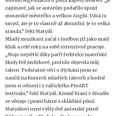
mnoho legendárních písní kapely Beatles. „Je
zajímavé, jak se autorům podařilo spojit
moravské městečko a velkou Anglii. Dává to
smysl, ale je to vlastně až absurdní. Je to velká
sranda,“ řekl Matyáš.
Mladý muzikant začal s hudbou již jako malý
kluk a celé roky na sobě intenzivně pracuje.
„Moje největší díky patří ředitelce mateřské
školy Evě Javůrkové, protože objevila můj
talent. Podstatné věci o dýchání jsem se
naučil na Kurzech mladých talentů a hodně
jsem si odnesl i z valtického ProART
festivalu,“ řekl Matyáš. Kromě hraní v divadle
se věnuje i psaní básní a skládání písní.
Matyášovi nyní vyšly dvě autorské písně