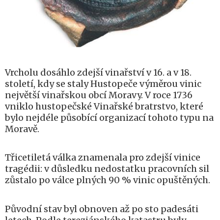
Vrcholu dosáhlo zdejší vinařství v 16. a v 18.
století, kdy se staly Hustopeče výměrou vinic
největší vinařskou obcí Moravy. V roce 1736
vniklo hustopečské Vinařské bratrstvo, které
bylo nejdéle působící organizací tohoto typu na
Moravě.
Třicetiletá válka znamenala pro zdejší vinice
tragédii: v důsledku nedostatku pracovních sil
zůstalo po válce plných 90 % vinic opuštěných.
Původní stav byl obnoven až po sto padesáti