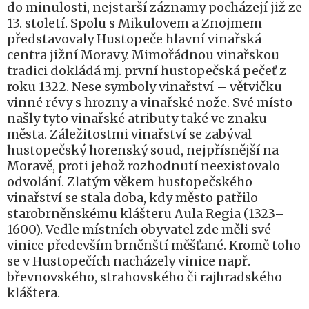
do minulosti, nejstarší záznamy pocházejí již ze
13. století. Spolu s Mikulovem a Znojmem
představovaly Hustopeče hlavní vinařská
centra jižní Moravy. Mimořádnou vinařskou
tradici dokládá mj. první hustopečská pečeť z
roku 1322. Nese symboly vinařství – větvičku
vinné révy s hrozny a vinařské nože. Své místo
našly tyto vinařské atributy také ve znaku
města. Záležitostmi vinařství se zabýval
hustopečský horenský soud, nejpřísnější na
Moravě, proti jehož rozhodnutí neexistovalo
odvolání. Zlatým věkem hustopečského
vinařství se stala doba, kdy město patřilo
starobrněnskému klášteru Aula Regia (1323–
1600). Vedle místních obyvatel zde měli své
vinice především brněnští měšťané. Kromě toho
se v Hustopečích nacházely vinice např.
břevnovského, strahovského či rajhradského
kláštera.