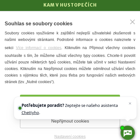
KAM V HUSTOPEČÍCH
Vinařství
Souhlas se soubory cookies
T. G. Masaryk
Soubory cookies využíváme k zajištění nejlepší uživatelské zkušenosti s
Mandloně
našimi webovými stránkami. Podrobné informace o cookies naleznete v
Ubytování
sekci
Více informací o cookies
. Kliknutím na Přijmout všechny cookies
Restaurace
souhlasíte s tím, že můžeme užívat všechny typy cookies. Chcete-li povolit
užívání pouze některých typů cookies, můžete tak učinit v sekci Nastavení
Městské muzeum a galerie
cookies. Kliknutím na Nepřijmout cookies můžete odmítnout užívání všech
Denní meníčka
cookies s výjimkou těch, které jsou třeba pro fungování našich webových
stránek (tzv. „Nutné cookies“).
Mapa města
Přijmout všechny cookies
Potřebujete poradit?
Zeptejte se našeho asistenta
Chettyho
.
Nepřijmout cookies
Prohlášení o přístupnosti
Správce webu
2026 © Město
Hustopeče
Nastavení cookies