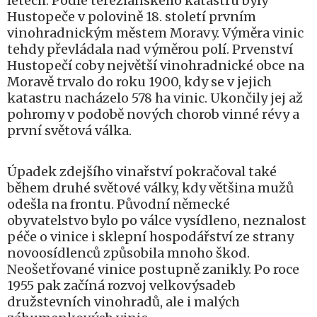
letech. Podle tereziánského katastru byly
Hustopeče v polovině 18. století prvním
vinohradnickým městem Moravy. Výměra vinic
tehdy převládala nad výměrou polí. Prvenství
Hustopečí coby největší vinohradnické obce na
Moravě trvalo do roku 1900, kdy se v jejich
katastru nacházelo 578 ha vinic. Ukončily jej až
pohromy v podobě nových chorob vinné révy a
první světová válka.
Úpadek zdejšího vinařství pokračoval také
během druhé světové války, kdy většina mužů
odešla na frontu. Původní německé
obyvatelstvo bylo po válce vysídleno, neznalost
péče o vinice i sklepní hospodářství ze strany
novoosídlenců způsobila mnoho škod.
Neošetřované vinice postupně zanikly. Po roce
1955 pak začíná rozvoj velkovýsadeb
družstevních vinohradů, ale i malých