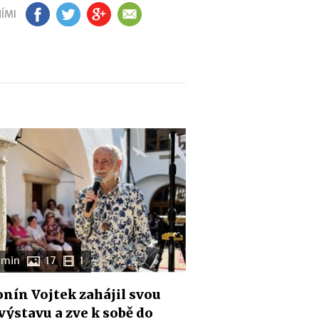
ÍMI
FB
TW
GP
EM
 min
17
1
nín Vojtek zahájil svou
 výstavu a zve k sobě do