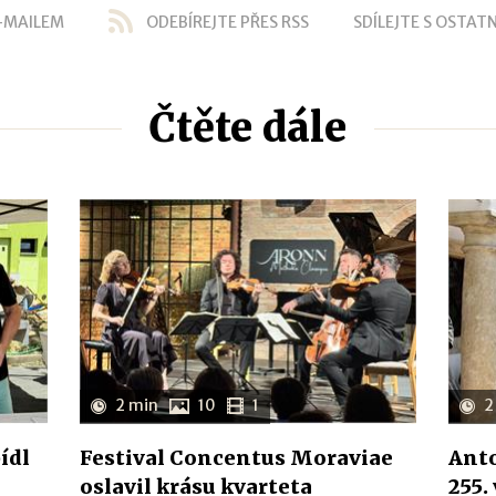
-MAILEM
ODEBÍREJTE PŘES RSS
SDÍLEJTE S OSTATN
Čtěte dále
2 min
10
1
2
ídl
Festival Concentus Moraviae
Anto
oslavil krásu kvarteta
255.