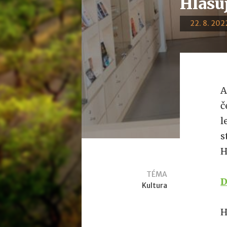
Hlasuj
22. 8. 2022
A
č
l
s
H
TÉMA
D
Kultura
H