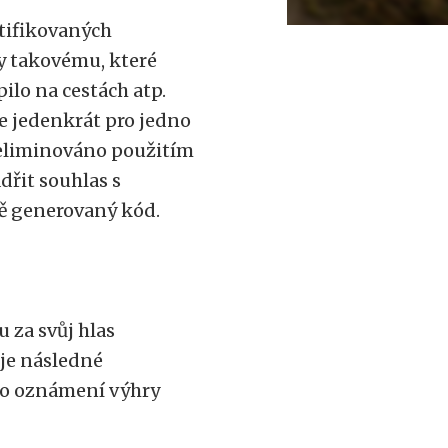
tifikovaných
dy takovému, které
ilo na cestách atp.
e jedenkrát pro jedno
 eliminováno použitím
dřit souhlas s
 generovaný kód.
 za svůj hlas
je následné
 po oznámení výhry