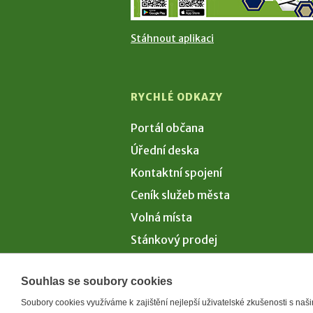
Stáhnout aplikaci
RYCHLÉ ODKAZY
Portál občana
Úřední deska
Kontaktní spojení
Ceník služeb města
Volná místa
Stánkový prodej
Volby 2026
Souhlas se soubory cookies
Soubory cookies využíváme k zajištění nejlepší uživatelské zkušenosti s na