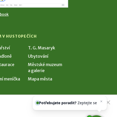
ebook
M V HUSTOPEČÍCH
ařství
T. G. Masaryk
dloně
Ubytování
taurace
Městské muzeum
a galerie
ní meníčka
Mapa města
Potřebujete poradit?
Zeptejte se
našeho asistenta
Chettyho
.