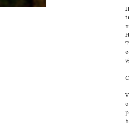
H
t
m
H
T
e
v
C
V
o
p
h