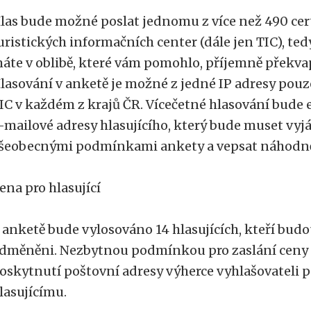
las bude možné poslat jednomu z více než 490 cer
uristických informačních center (dále jen TIC), te
áte v oblibě, které vám pomohlo, příjemně překvap
lasování v anketě je možné z jedné IP adresy pouz
IC v každém z krajů ČR. Vícečetné hlasování bude
-mailové adresy hlasujícího, který bude muset vyjá
šeobecnými podmínkami ankety a vepsat náhodně
ena pro hlasující
 anketě bude vylosováno 14 hlasujících, kteří budou
dměněni. Nezbytnou podmínkou pro zaslání ceny 
oskytnutí poštovní adresy výherce vyhlašovateli
lasujícímu.