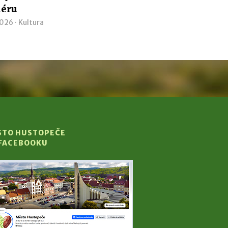
iéru
2026 ·
Kultura
STO HUSTOPEČE
 FACEBOOKU