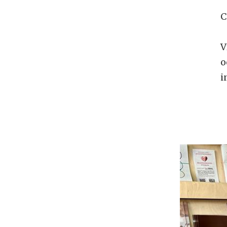
C
V
o
i