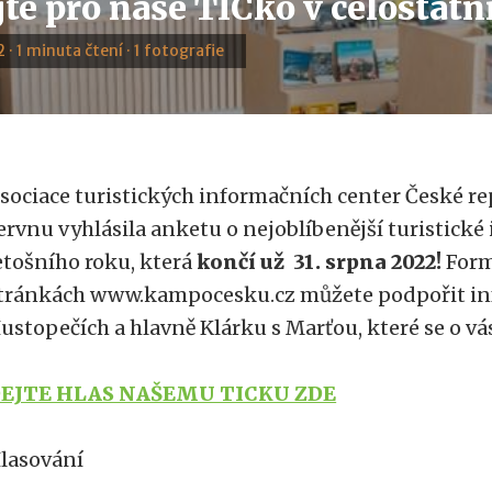
te pro naše TICko v celostátn
 · 1 minuta čtení · 1 fotografie
sociace turistických informačních center České repu
ervnu vyhlásila anketu o nejoblíbenější turistick
etošního roku, která
končí už
31. srpna 2022!
Form
tránkách www.kampocesku.cz můžete podpořit in
ustopečích a hlavně Klárku s Marťou, které se o vás
EJTE HLAS NAŠEMU TICKU ZDE
lasování