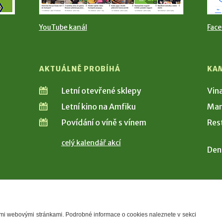
YouTube kanál
Fac
AKTUÁLNĚ PROBÍHÁ
KA
Letní otevřené sklepy
Vin
Letní kino na Amfiku
Man
Povídání o víně s vínem
Res
celý kalendář akcí
Den
šimi webovými stránkami. Podrobné informace o cookies naleznete v sekci