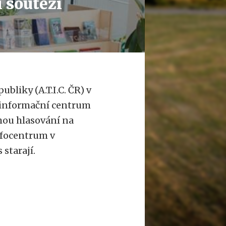
í soutěži
bliky (A.T.I.C. ČR) v
é informační centrum
ou hlasování na
focentrum v
 starají.