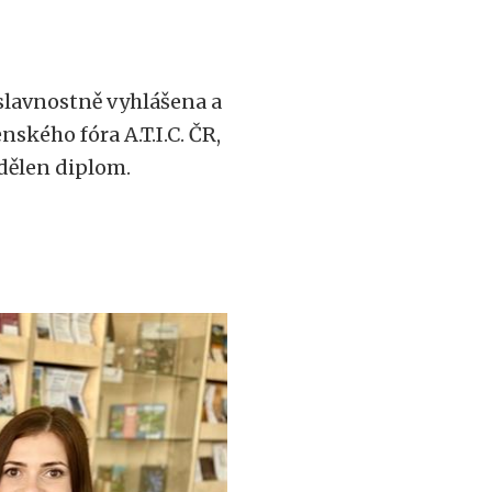
slavnostně vyhlášena a
ského fóra A.T.I.C. ČR,
udělen diplom.