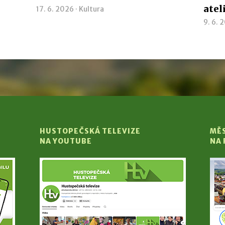
atel
17. 6. 2026 ·
Kultura
9. 6. 
HUSTOPEČSKÁ TELEVIZE
MĚ
NA YOUTUBE
NA