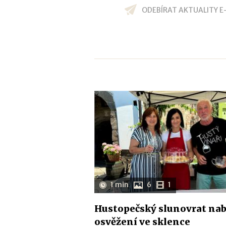
ODEBÍRAT AKTUALITY E
1 min
6
1
Hustopečský slunovrat nab
osvěžení ve sklence