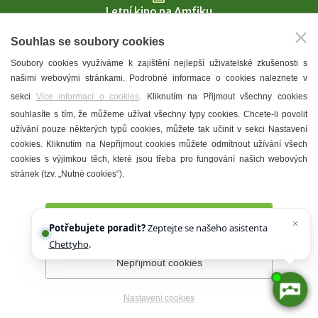
Letní kino na Amfiku
Souhlas se soubory cookies
Povídání o víně s vínem
Soubory cookies využíváme k zajištění nejlepší uživatelské zkušenosti s
celý kalendář akcí
našimi webovými stránkami. Podrobné informace o cookies naleznete v
sekci
Více informací o cookies
. Kliknutím na Přijmout všechny cookies
souhlasíte s tím, že můžeme užívat všechny typy cookies. Chcete-li povolit
KAM V HUSTOPEČÍCH
užívání pouze některých typů cookies, můžete tak učinit v sekci Nastavení
Vinařství
cookies. Kliknutím na Nepřijmout cookies můžete odmítnout užívání všech
cookies s výjimkou těch, které jsou třeba pro fungování našich webových
T. G. Masaryk
stránek (tzv. „Nutné cookies“).
Mandloně
Ubytování
Přijmout všechny cookies
Potřebujete poradit?
Zeptejte se našeho asistenta
Restaurace
Chettyho
.
Městské muzeum a galerie
Nepřijmout cookies
Denní meníčka
Nastavení cookies
Mapa města