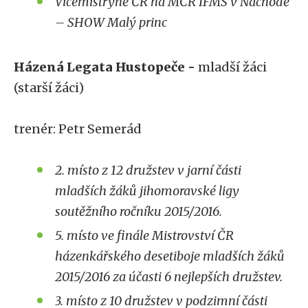
Vicemistryně ČR na MČR IFMS v Náchodě
– SHOW Malý princ
Házená Legata Hustopeče -
mladší žáci
(starší žáci)
trenér: Petr Semerád
2. místo z 12 družstev v jarní části
mladších žáků jihomoravské ligy
soutěžního ročníku 2015/2016.
5. místo ve finále Mistrovství ČR
házenkářského desetiboje mladších žáků
2015/2016 za účasti 6 nejlepších družstev.
3. místo z 10 družstev v podzimní části