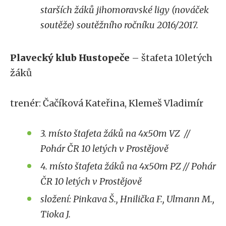
starších žáků jihomoravské ligy (nováček
soutěže) soutěžního ročníku 2016/2017.
Plavecký klub Hustopeče
– štafeta 10letých
žáků
trenér: Čačíková Kateřina, Klemeš Vladimír
3. místo štafeta žáků na 4x50m VZ //
Pohár ČR 10 letých v Prostějově
4. místo štafeta žáků na 4x50m PZ // Pohár
ČR 10 letých v Prostějově
složení: Pinkava Š., Hnilička F., Ulmann M.,
Tioka J.