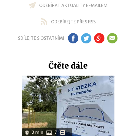
ODEBÍRAT AKTUALITY E-MAILEM
ODEBÍREJTE PŘES RSS
SDÍLEJTE S OSTATNÍMI
FB
TW
GP
EM
Čtěte dále
2 min
7
1