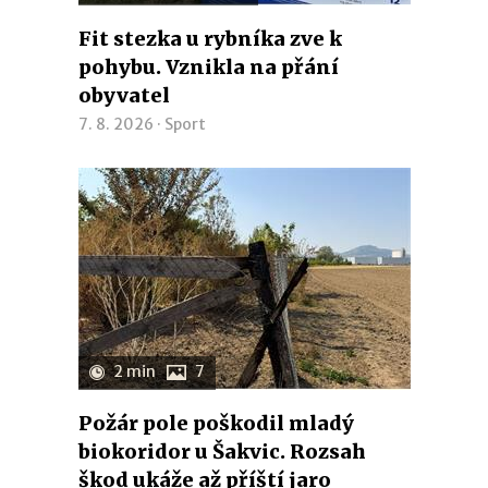
Fit stezka u rybníka zve k
pohybu. Vznikla na přání
obyvatel
7. 8. 2026 ·
Sport
2 min
7
Požár pole poškodil mladý
biokoridor u Šakvic. Rozsah
škod ukáže až příští jaro