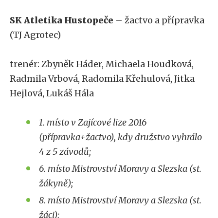
SK Atletika Hustopeče
– žactvo a přípravka
(TJ Agrotec)
trenér: Zbyněk Háder, Michaela Houdková,
Radmila Vrbová, Radomila Křehulová, Jitka
Hejlová, Lukáš Hála
1. místo v Zajícové lize 2016
(přípravka+žactvo), kdy družstvo vyhrálo
4 z 5 závodů;
6. místo Mistrovství Moravy a Slezska (st.
žákyně);
8. místo Mistrovství Moravy a Slezska (st.
žáci);