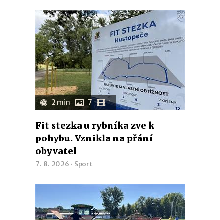
2 min
7
1
Fit stezka u rybníka zve k
pohybu. Vznikla na přání
obyvatel
7. 8. 2026 ·
Sport