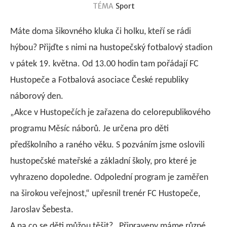
TÉMA
Sport
Máte doma šikovného kluka či holku, kteří se rádi
hýbou? Přijďte s nimi na hustopečský fotbalový stadion
v pátek 19. května. Od 13.00 hodin tam pořádají FC
Hustopeče a Fotbalová asociace České republiky
náborový den.
„Akce v Hustopečích je zařazena do celorepublikového
programu Měsíc náborů. Je určena pro děti
předškolního a raného věku. S pozváním jsme oslovili
hustopečské mateřské a základní školy, pro které je
vyhrazeno dopoledne. Odpolední program je zaměřen
na širokou veřejnost,“ upřesnil trenér FC Hustopeče,
Jaroslav Šebesta.
A na co se děti můžou těšit? „Připraveny máme různé