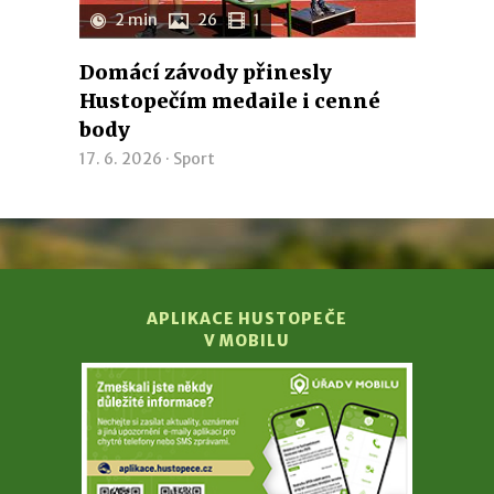
2 min
26
1
Domácí závody přinesly
Hustopečím medaile i cenné
body
17. 6. 2026 ·
Sport
APLIKACE HUSTOPEČE
V MOBILU