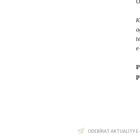
O
K
a
t
e
P
p
ODEBÍRAT AKTUALITY E