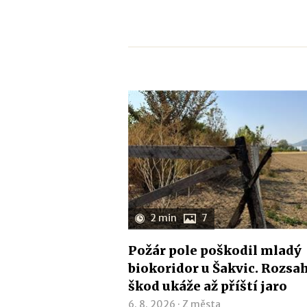
2 min
7
Požár pole poškodil mladý
biokoridor u Šakvic. Rozsa
škod ukáže až příští jaro
6. 8. 2026 ·
Z města