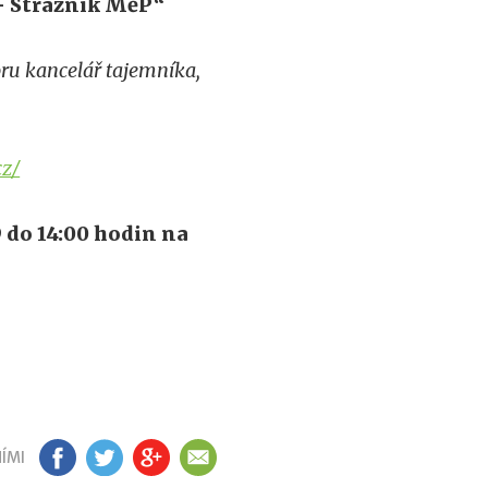
– Strážník MěP“
ru kancelář tajemníka,
cz/
9 do 14:00 hodin na
ÍMI
FB
TW
GP
EM