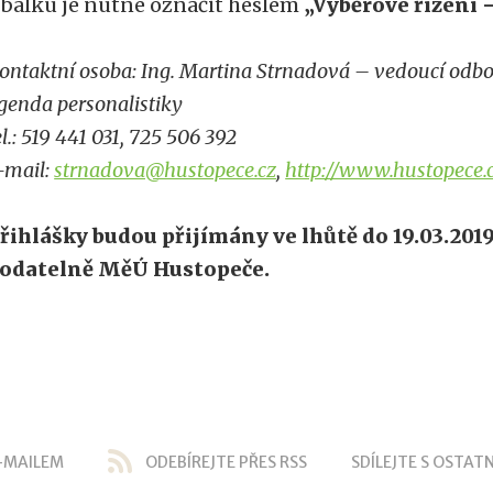
bálku je nutné označit heslem
„Výběrové řízení 
ontaktní osoba: Ing. Martina Strnadová – vedoucí odbo
genda personalistiky
el.: 519 441 031, 725 506 392
-mail:
strnadova@hustopece.cz
,
http://www.hustopece.
řihlášky budou přijímány ve lhůtě do 19.03.201
odatelně MěÚ Hustopeče.
-MAILEM
ODEBÍREJTE PŘES RSS
SDÍLEJTE S OSTATN