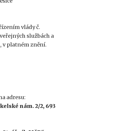
měsíce
řízením vlády č.
veřejných službách a
., v platném znění.
na adresu:
elské nám. 2/2, 693