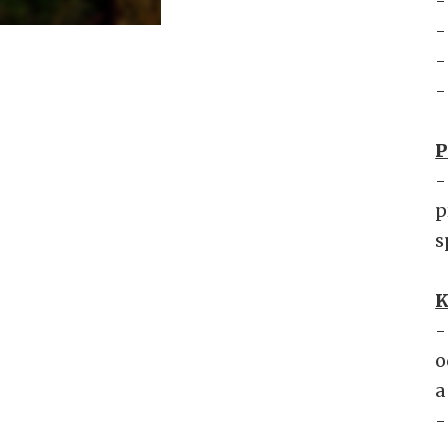
-
-
-
-
P
-
p
s
K
-
o
a
-