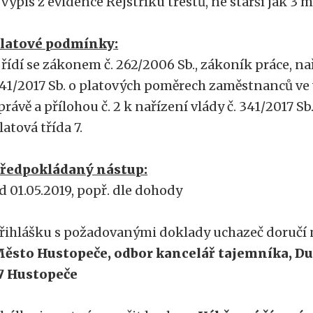
 výpis z evidence Rejstříku trestů, ne starší jak 3 
latové podmínky:
 řídí se zákonem č. 262/2006 Sb., zákoník práce, na
41/2017 Sb. o platových poměrech zaměstnanců ve 
právě a přílohou č. 2 k nařízení vlády č. 341/2017 Sb
latová třída 7.
ředpokládaný nástup:
d 01.05.2019, popř. dle dohody
řihlášku s požadovanými doklady uchazeč doručí 
ěsto Hustopeče, odbor kancelář tajemníka, Duk
7 Hustopeče