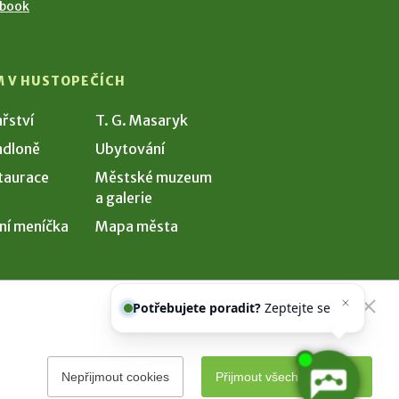
ebook
M V HUSTOPEČÍCH
ařství
T. G. Masaryk
dloně
Ubytování
taurace
Městské muzeum
a galerie
ní meníčka
Mapa města
Potřebujete poradit?
Zeptejte se
našeho asistenta
Chettyho
.
Nepřijmout cookies
Přijmout všechny cookies