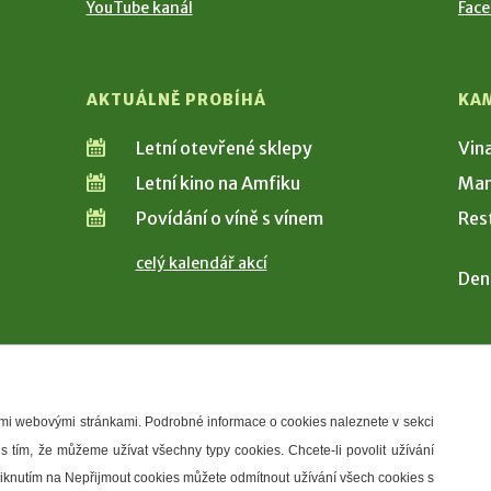
YouTube kanál
Fac
AKTUÁLNĚ PROBÍHÁ
KA
Letní otevřené sklepy
Vin
Letní kino na Amfiku
Man
Povídání o víně s vínem
Res
celý kalendář akcí
Den
šimi webovými stránkami. Podrobné informace o cookies naleznete v sekci
 s tím, že můžeme užívat všechny typy cookies. Chcete-li povolit užívání
řístupnosti
Správce webu
2026 © Město Hustopeče
Kliknutím na Nepřijmout cookies můžete odmítnout užívání všech cookies s