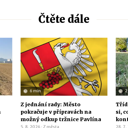
Čtěte dále
6 min
2
Z jednání rady: Město
Tříd
h
pokračuje v přípravách na
si, 
možný odkup tržnice Pavlína
kon
5. 8. 2026 ·
Z města
28. 7.