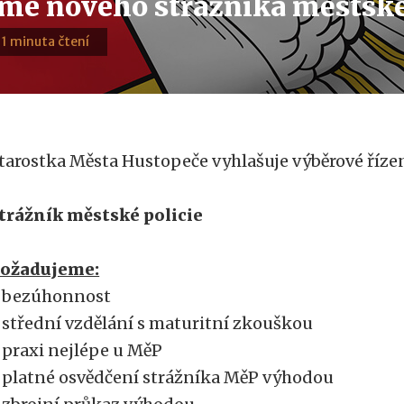
me nového strážníka městské
· 1 minuta čtení
tarostka Města Hustopeče vyhlašuje výběrové říze
trážník městské policie
ožadujeme:
 bezúhonnost
 střední vzdělání s maturitní zkouškou
 praxi nejlépe u MěP
 platné osvědčení strážníka MěP výhodou