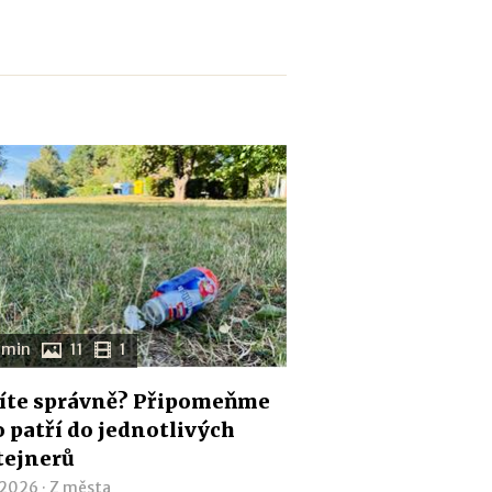
 min
11
1
íte správně? Připomeňme
co patří do jednotlivých
tejnerů
 2026 ·
Z města