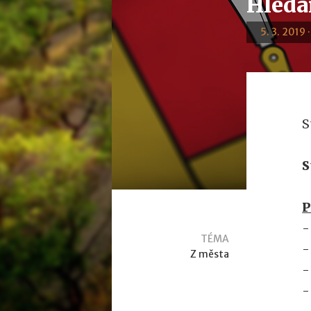
Hledá
5. 3. 2019 
S
S
P
-
TÉMA
-
Z města
-
-