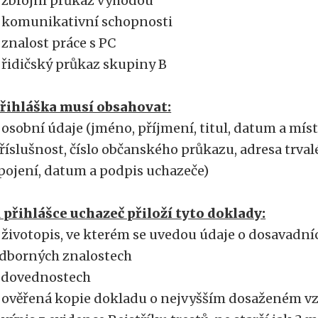
 zbrojní průkaz výhodou
 komunikativní schopnosti
 znalost práce s PC
 řidičský průkaz skupiny B
řihláška musí obsahovat:
 osobní údaje (jméno, příjmení, titul, datum a míst
říslušnost, číslo občanského průkazu, adresa trval
pojení, datum a podpis uchazeče)
 přihlášce uchazeč přiloží tyto doklady:
 životopis, ve kterém se uvedou údaje o dosavadn
dborných znalostech
 dovednostech
 ověřená kopie dokladu o nejvyšším dosaženém vz