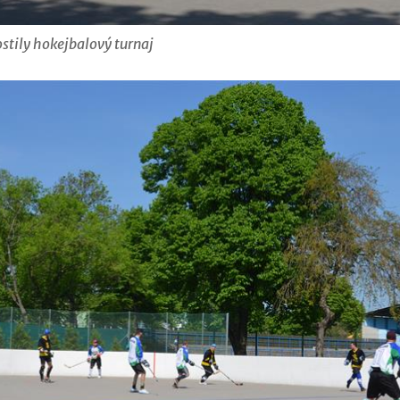
stily hokejbalový turnaj