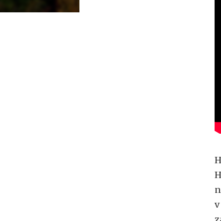
H
H
n
v
z