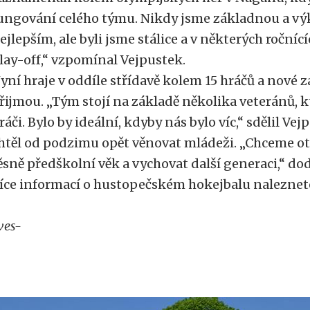
ungování celého týmu. Nikdy jsme základnou a vý
ejlepším, ale byli jsme stálice a v některých ročníc
lay-off,“ vzpomínal Vejpustek.
yní hraje v oddíle střídavě kolem 15 hráčů a nové 
řijmou. „Tým stojí na základě několika veteránů, k
ráči. Bylo by ideální, kdyby nás bylo víc,“ sdělil Vej
htěl od podzimu opět věnovat mládeži. „Chceme ot
ěsně předškolní věk a vychovat další generaci,“ dod
íce informací o hustopečském hokejbalu naleznet
ves-