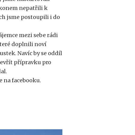
konem nepatřili k
ích jsme postoupili i do
zájemce mezi sebe rádi
teré doplnili noví
pustek. Navíc by se oddíl
evřít přípravku pro
al.
e na facebooku.