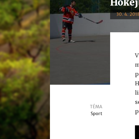
Hokej
30. 4. 2018
V
m
p
H
l
s
TÉMA
p
Sport