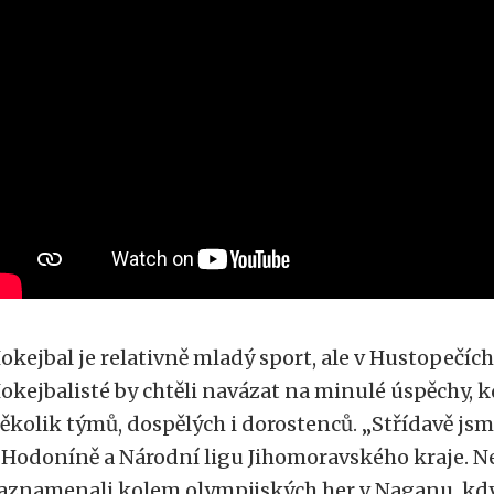
okejbal je relativně mladý sport, ale v Hustopečích
okejbalisté by chtěli navázat na minulé úspěchy, 
ěkolik týmů, dospělých i dorostenců. „Střídavě jsm
 Hodoníně a Národní ligu Jihomoravského kraje. N
aznamenali kolem olympijských her v Naganu, kdy