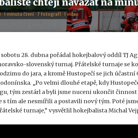
balisté chtějí navázat na min
 · 1 minuta čtení · 7 fotografí · 1 video
 sobotu 28. dubna pořádal hokejbalový oddíl TJ Ag
oravsko-slovenský turnaj. Přátelské turnaje se ko
odzimu do jara, a kromě Hustopečí se jich účastní 
odonínska. „Po velmi dlouhé etapě, kdy Hustopeč
igu, tým zestárl a byli jsme nuceni ukončit činnost 
e s tím ale nesmířili a postavili nový tým. Poté jsme
řátelské turnaje,“ vysvětlil hokejbalista Michal Ve