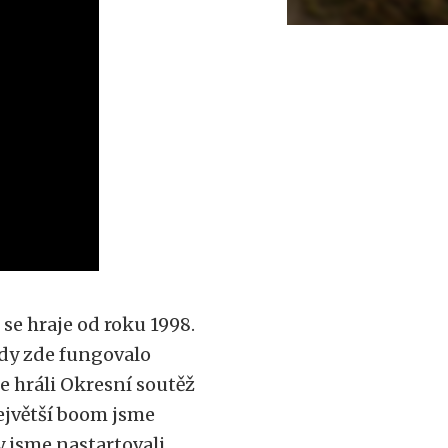
 se hraje od roku 1998.
kdy zde fungovalo
e hráli Okresní soutěž
ejvětší boom jsme
 jsme nastartovali