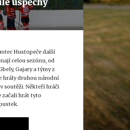
ulé úspěchy
rotec Hustopeče další
nají celou sezónu, od
Gbely, Gajary a týmy z
e hrály druhou národní
v soutěži. Někteří hráči
 začali hrát tyto
jpustek.