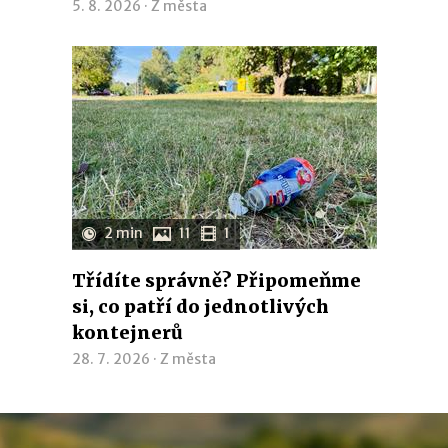
5. 8. 2026 ·
Z města
2 min
11
1
Třídíte správně? Připomeňme
si, co patří do jednotlivých
kontejnerů
28. 7. 2026 ·
Z města