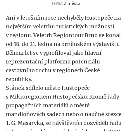
TÉMA
Z města
Ani v letošním roce nechyběly Hustopeče na
největším veletrhu turistických možností
v regionu. Veletrh Regiontour Brno se konal
od 18. do 21. ledna na brněnském výstavišti.
Během let se vyprofiloval jako hlavní
reprezentační platforma potenciálu
cestovního ruchu v regionech České
republiky.
Stánek sdílelo město Hustopeče
s Mikroregionem Hustopečsko. Kromě řady
propagačních materiálů o městě,
mandloňových sadech nebo o naučné stezce
T. G. Masaryka, se návštěvníci dozvěděli řadu