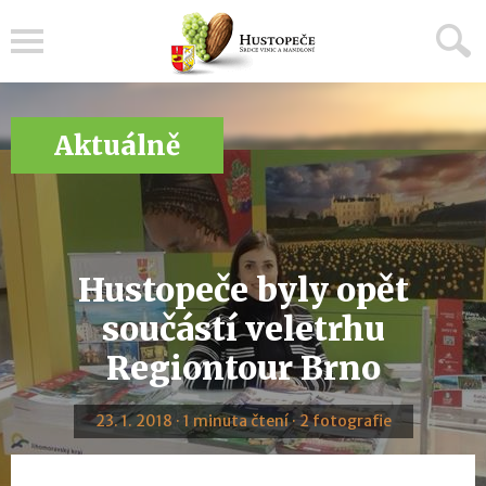
Menu
Aktuálně
Hustopeče byly opět
součástí veletrhu
Regiontour Brno
23. 1. 2018 · 1 minuta čtení · 2 fotografie