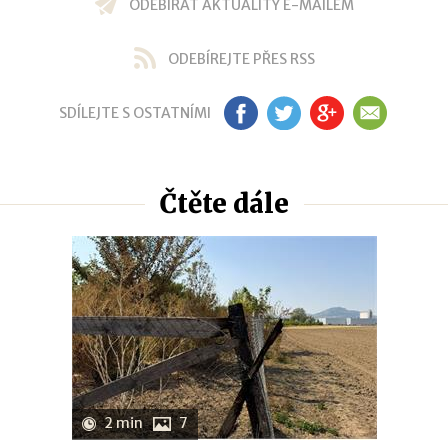
ODEBÍRAT AKTUALITY E-MAILEM
ODEBÍREJTE PŘES RSS
SDÍLEJTE S OSTATNÍMI
FB
TW
GP
EM
Čtěte dále
2 min
7