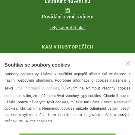
Letní kino na Amfiku
Povídání o víně s vínem
celý kalendář akcí
KAM V HUSTOPEČÍCH
Vinařství
Souhlas se soubory cookies
T. G. Masaryk
Soubory cookies využíváme k zajištění nejlepší uživatelské zkušenosti s
Mandloně
našimi webovými stránkami. Podrobné informace o cookies naleznete v
Ubytování
sekci
Více informací o cookies
. Kliknutím na Přijmout všechny cookies
Restaurace
souhlasíte s tím, že můžeme užívat všechny typy cookies. Chcete-li povolit
užívání pouze některých typů cookies, můžete tak učinit v sekci Nastavení
Městské muzeum a galerie
cookies. Kliknutím na Nepřijmout cookies můžete odmítnout užívání všech
Denní meníčka
cookies s výjimkou těch, které jsou třeba pro fungování našich webových
stránek (tzv. „Nutné cookies“).
Mapa města