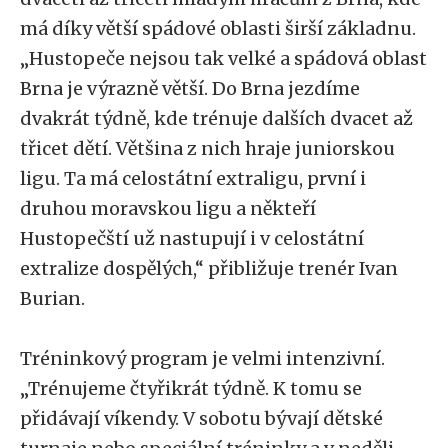
má díky větší spádové oblasti širší základnu.
„Hustopeče nejsou tak velké a spádová oblast
Brna je výrazně větší. Do Brna jezdíme
dvakrát týdně, kde trénuje dalších dvacet až
třicet dětí. Většina z nich hraje juniorskou
ligu. Ta má celostátní extraligu, první i
druhou moravskou ligu a někteří
Hustopečští už nastupují i v celostátní
extralize dospělých,“ přibližuje trenér Ivan
Burian.
Tréninkový program je velmi intenzivní.
„Trénujeme čtyřikrát týdně. K tomu se
přidávají víkendy. V sobotu bývají dětské