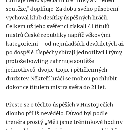
turnaje nebo speciální tréninky a v neděli
soutěže,“ doplňuje. Za dobu svého působení
vychoval klub desítky úspěšných hráčů.
Celkem už jeho svěřenci získali 41 titulů
mistrů České republiky napříč věkovými
kategoriemi – od nejmladších devítiletých až
po dospělé. Úspěchy sbírají jednotlivci i týmy,
protože bowling zahrnuje soutěže
jednotlivců, dvojic, trojic i pětičlenných
družstev. Někteří hráči se mohou pochlubit
dokonce titulem mistra světa do 21 let.
Přesto se o těchto úspěších v Hustopečích
dlouho příliš nevědělo. Důvod byl podle
trenéra prostý. „Měli jsme tréninkové hodiny