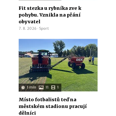
Fit stezka u rybníka zve k
pohybu. Vznikla na přání
obyvatel
7. 8. 2026 ·
Sport
1 min
11
1
Místo fotbalistů teď na
městském stadionu pracují
dělníci