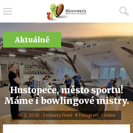
Menu
Aktuálně
Hustopeče, město sportu!
Máme i bowlingové mistry.
11. 2. 2026 · 2 minuty čtení · 8 fotografí · 1 video