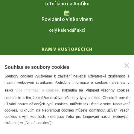
Letní kino na Amfiku
Povídání o víně s vínem
celý kalendář akcí
KAM V HUSTOPEČÍCH
Vinařství
Souhlas se soubory cookies
T. G. Masaryk
Soubory cookies využíváme k zajištění nejlepší uživatelské zkušenosti s
Mandloně
našimi webovými stránkami. Podrobné informace o cookies naleznete v
Ubytování
sekci
Více informací o cookies
. Kliknutím na Přijmout všechny cookies
Restaurace
souhlasíte s tím, že můžeme užívat všechny typy cookies. Chcete-li povolit
užívání pouze některých typů cookies, můžete tak učinit v sekci Nastavení
Městské muzeum a galerie
cookies. Kliknutím na Nepřijmout cookies můžete odmítnout užívání všech
Denní meníčka
cookies s výjimkou těch, které jsou třeba pro fungování našich webových
stránek (tzv. „Nutné cookies“).
Mapa města