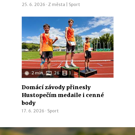
25. 6. 2026 ·
Z města
|
Sport
2 min
26
1
Domácí závody přinesly
Hustopečím medaile i cenné
body
17. 6. 2026 ·
Sport