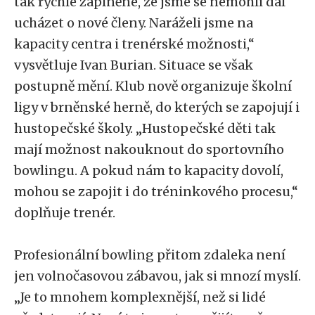
tak rychle zaplněné, že jsme se nemohli dál
ucházet o nové členy. Naráželi jsme na
kapacity centra i trenérské možnosti,“
vysvětluje Ivan Burian. Situace se však
postupně mění. Klub nově organizuje školní
ligy v brněnské herně, do kterých se zapojují i
hustopečské školy. „Hustopečské děti tak
mají možnost nakouknout do sportovního
bowlingu. A pokud nám to kapacity dovolí,
mohou se zapojit i do tréninkového procesu,“
doplňuje trenér.
Profesionální bowling přitom zdaleka není
jen volnočasovou zábavou, jak si mnozí myslí.
„Je to mnohem komplexnější, než si lidé