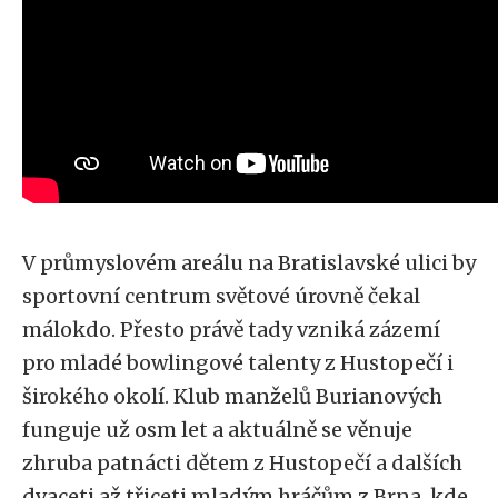
V průmyslovém areálu na Bratislavské ulici by
sportovní centrum světové úrovně čekal
málokdo. Přesto právě tady vzniká zázemí
pro mladé bowlingové talenty z Hustopečí i
širokého okolí. Klub manželů Burianových
funguje už osm let a aktuálně se věnuje
zhruba patnácti dětem z Hustopečí a dalších
dvaceti až třiceti mladým hráčům z Brna, kde