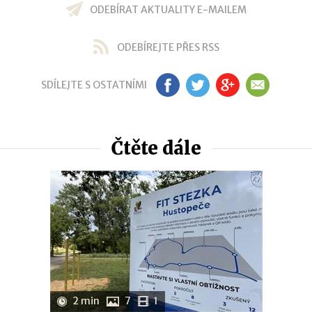
ODEBÍRAT AKTUALITY E-MAILEM
ODEBÍREJTE PŘES RSS
SDÍLEJTE S OSTATNÍMI
FB
TW
GP
EM
Čtěte dále
2 min
7
1