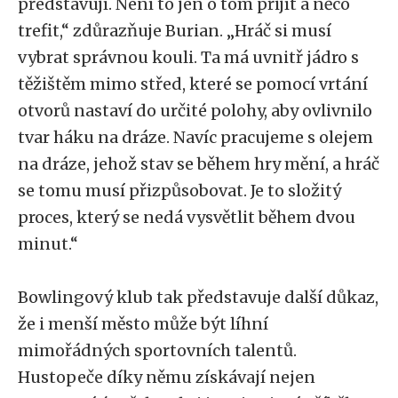
představují. Není to jen o tom přijít a něco
trefit,“ zdůrazňuje Burian. „Hráč si musí
vybrat správnou kouli. Ta má uvnitř jádro s
těžištěm mimo střed, které se pomocí vrtání
otvorů nastaví do určité polohy, aby ovlivnilo
tvar háku na dráze. Navíc pracujeme s olejem
na dráze, jehož stav se během hry mění, a hráč
se tomu musí přizpůsobovat. Je to složitý
proces, který se nedá vysvětlit během dvou
minut.“
Bowlingový klub tak představuje další důkaz,
že i menší město může být líhní
mimořádných sportovních talentů.
Hustopeče díky němu získávají nejen