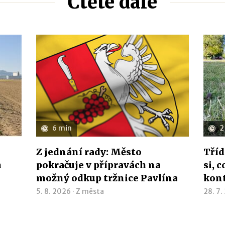
Čtěte dále
6 min
2
Z jednání rady: Město
Tříd
h
pokračuje v přípravách na
si, 
možný odkup tržnice Pavlína
kon
5. 8. 2026 ·
Z města
28. 7.