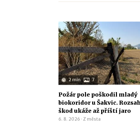
2 min
7
Požár pole poškodil mladý
biokoridor u Šakvic. Rozsa
škod ukáže až příští jaro
6. 8. 2026 ·
Z města