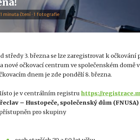
ěna!
· 1 minuta čtení · 1 fotografie
d středy 3. března se lze zaregistrovat k očkování
a nové očkovací centrum ve společenském domě v
čkovacím dnem je zde pondělí 8. března.
ísto je v centrálním registru
https://registrace.m
řeclav – Hustopeče, společenský dům (FNUSA
přístupněn pro skupiny