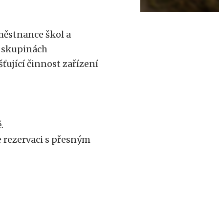
ěstnance škol a
h skupinách
ťující činnost zařízení
.
 rezervaci s přesným