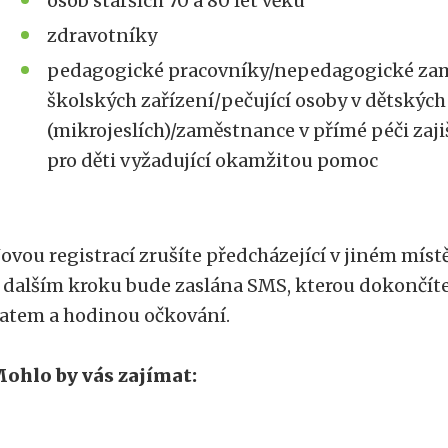
osob starších 70 a 80 let věku
zdravotníky
pedagogické pracovníky/nepedagogické zam
školských zařízení/pečující osoby v dětskýc
(mikrojeslích)/zaměstnance v přímé péči zajiš
pro děti vyžadující okamžitou pomoc
ovou registrací zrušíte předcházející v jiném místě
 dalším kroku bude zaslána SMS, kterou dokončíte
atem a hodinou očkování.
ohlo by vás zajímat: