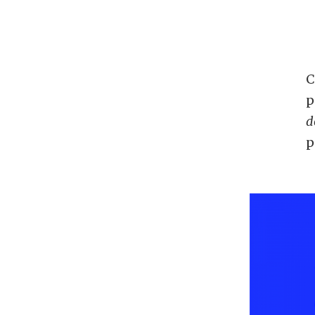
C
p
d
p