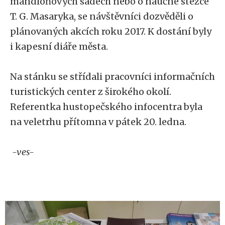
mandloňových sadech nebo o naučné stezce
T. G. Masaryka, se návštěvníci dozvěděli o
plánovaných akcích roku 2017. K dostání byly
i kapesní diáře města.
Na stánku se střídali pracovníci informačních
turistických center z širokého okolí.
Referentka hustopečského infocentra byla
na veletrhu přítomna v pátek 20. ledna.
-ves-