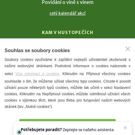
Povídání o víně s vínem
celý kalendář akcí
KAM V HUSTOPEČÍCH
Vinařství
Souhlas se soubory cookies
T. G. Masaryk
Soubory cookies využíváme k zajištění nejlepší uživatelské zkušenosti s
Mandloně
našimi webovými stránkami. Podrobné informace o cookies naleznete v
Ubytování
sekci
Více informací o cookies
. Kliknutím na Přijmout všechny cookies
Restaurace
souhlasíte s tím, že můžeme užívat všechny typy cookies. Chcete-li povolit
užívání pouze některých typů cookies, můžete tak učinit v sekci Nastavení
Městské muzeum a galerie
cookies. Kliknutím na Nepřijmout cookies můžete odmítnout užívání všech
Denní meníčka
cookies s výjimkou těch, které jsou třeba pro fungování našich webových
stránek (tzv. „Nutné cookies“).
Mapa města
Přijmout všechny cookies
Potřebujete poradit?
Zeptejte se našeho asistenta