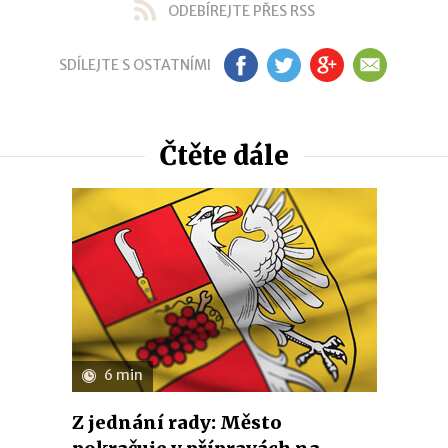
ODEBÍREJTE PŘES RSS
SDÍLEJTE S OSTATNÍMI
FB
TW
GP
EM
Čtěte dále
6 min
Z jednání rady: Město