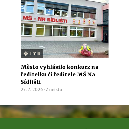
1 min
Město vyhlásilo konkurz na
ředitelku či ředitele MŠ Na
Sídlišti
23. 7. 2026 ·
Z města