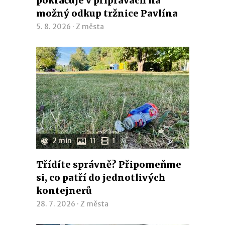
pokračuje v přípravách na
možný odkup tržnice Pavlína
5. 8. 2026 ·
Z města
2 min
11
1
Třídíte správně? Připomeňme
si, co patří do jednotlivých
kontejnerů
28. 7. 2026 ·
Z města