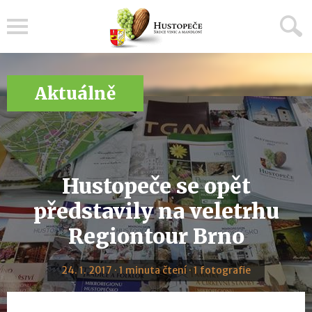
Menu
Aktuálně
Hustopeče se opět
představily na veletrhu
Regiontour Brno
24. 1. 2017 · 1 minuta čtení · 1 fotografie