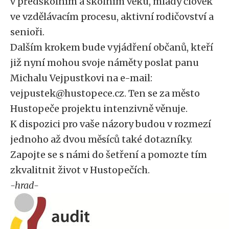
v předškolním a školním věku, mladý člověk
ve vzdělávacím procesu, aktivní rodičovství a
senioři.
Dalším krokem bude vyjádření občanů, kteří
již nyní mohou svoje náměty poslat panu
Michalu Vejpustkovi na e-mail:
vejpustek@hustopece.cz. Ten se za město
Hustopeče projektu intenzivně věnuje.
K dispozici pro vaše názory budou v rozmezí
jednoho až dvou měsíců také dotazníky.
Zapojte se s námi do šetření a pomozte tím
zkvalitnit život v Hustopečích.
-hrad-