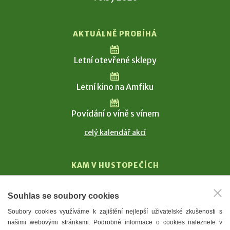
AKTUÁLNĚ PROBÍHÁ
Letní otevřené sklepy
Letní kino na Amfiku
Povídání o víně s vínem
celý kalendář akcí
KAM V HUSTOPEČÍCH
Vinařství
Souhlas se soubory cookies
T. G. Masaryk
Soubory cookies využíváme k zajištění nejlepší uživatelské zkušenosti s
Mandloně
našimi webovými stránkami. Podrobné informace o cookies naleznete v