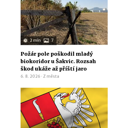
2 min
7
Požár pole poškodil mladý
biokoridor u Šakvic. Rozsah
škod ukáže až příští jaro
6. 8. 2026 ·
Z města