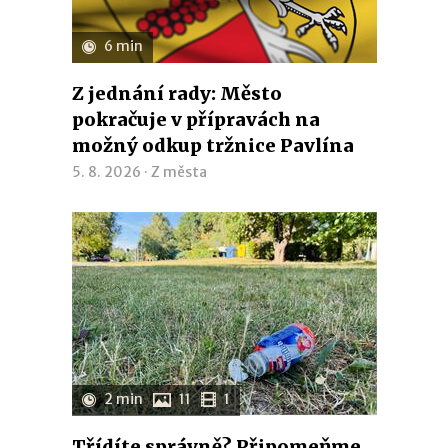
6 min
Z jednání rady: Město
pokračuje v přípravách na
možný odkup tržnice Pavlína
5. 8. 2026 ·
Z města
2 min
11
1
Třídíte správně? Připomeňme