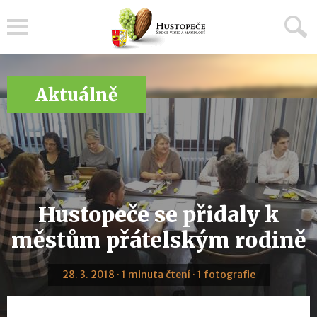
Menu
Aktuálně
Hustopeče se přidaly k
městům přátelským rodině
28. 3. 2018 · 1 minuta čtení · 1 fotografie