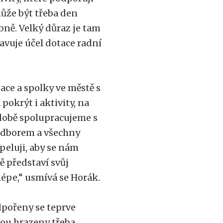
může být třeba den
obně. Velký důraz je tam
avuje účel dotace radní
ace a spolky ve městě s
pokrýt i aktivity, na
 době spolupracujeme s
odborem a všechny
eluji, aby se nám
ě představí svůj
m lépe,“ usmívá se Horák.
dpořeny se teprve
dou hrazeny třeba