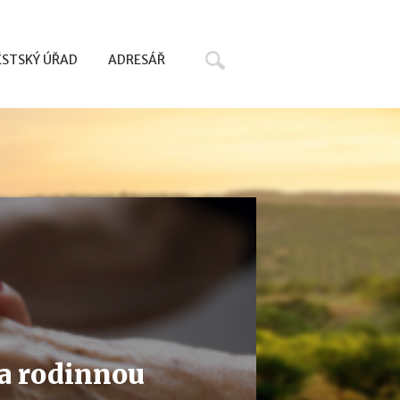
Hledat
STSKÝ ÚŘAD
ADRESÁŘ
na rodinnou