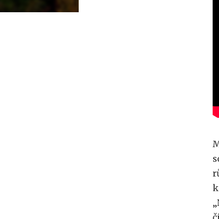
M
s
r
k
„
č