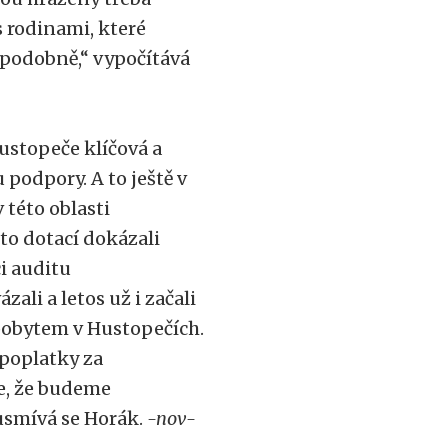
s rodinami, které
 podobně,“ vypočítává
Hustopeče klíčová a
 podpory. A to ještě v
 této oblasti
o dotací dokázali
i auditu
ali a letos už i začali
pobytem v Hustopečích.
 poplatky za
e, že budeme
usmívá se Horák.
-nov-