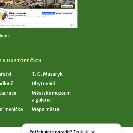
ebook
M V HUSTOPEČÍCH
ařství
T. G. Masaryk
dloně
Ubytování
taurace
Městské muzeum
a galerie
ní meníčka
Mapa města
Potřebujete poradit?
Zeptejte se