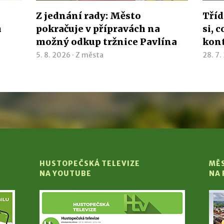
Z jednání rady: Město
Tříd
h
pokračuje v přípravách na
si, 
možný odkup tržnice Pavlína
kon
5. 8. 2026 ·
Z města
28. 7.
HUSTOPEČSKÁ TELEVIZE
MĚ
NA YOUTUBE
NA