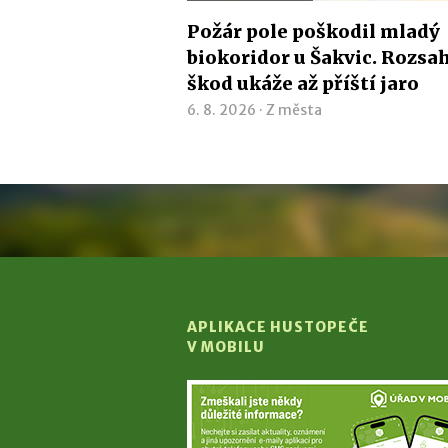
Požár pole poškodil mladý
biokoridor u Šakvic. Rozsa
škod ukáže až příští jaro
6. 8. 2026 ·
Z města
APLIKACE HUSTOPEČE
V MOBILU