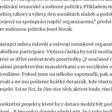
rolínání seniorské a rodinné politiky. Příkladem 
odiny, tábory a výlety, den sociálních služeb a pod
pojený na spolupráci napříč organizacemi,“ předst
ro rodinnou politiku Josef Horák.
ástupci města oslovili a oslovují neziskové organiz
abídkou participace. Vítězná částka by totiž mohla 
teré se dříve nedostávaly prostředky. „V současné
ašimi projektovými manažerkami a se sociálním 
besíláme. Pokud jsme na někoho zapomněli, pak ap
zvali a mi mu pošleme krátký dotazník, kde vlastn
rojekt. Dá se říci, že čím více těch aktivit bude, tí
onkrétní projekty, které by z dotace mohly být po
ýsují. „Rámcově si dovedu představit, že z toho bu