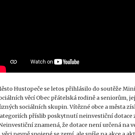
ěsto Hustopeče se letos přihlásilo do soutěže Mini
ociálních věcí Obec přátelská rodině a seniorům, j
ůzných sociálních skupin. Vítězné obce a města zís
ategoriích příslib poskytnutí neinvestiční dotace 
Neinvestiční znamená, že dotace není určená na v
i věci pevně spojené se zemí, ale spíše na akce a ak