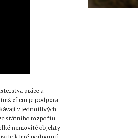
sterstva práce a
ejímž cílem je podpora
kávají v jednotlivých
ze státního rozpočtu.
elké nemovité objekty
tivity, které podporují