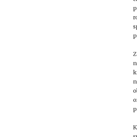
p
r
s
p
Z
n
k
n
o
o
p
K
r