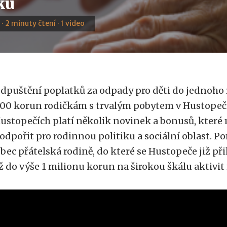
ku
 · 2 minuty čtení · 1 video
dpuštění poplatků za odpady pro děti do jednoho 
00 korun rodičkám s trvalým pobytem v Hustopečí
ustopečích platí několik novinek a bonusů, které m
odpořit pro rodinnou politiku a sociální oblast. P
bec přátelská rodině, do které se Hustopeče již přih
ž do výše 1 milionu korun na širokou škálu aktivit 