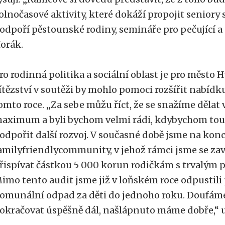
olnočasové aktivity, které dokáží propojit seniory 
odpoří pěstounské rodiny, semináře pro pečující a
orák.
ro rodinná politika a sociální oblast je pro město 
ítězství v soutěži by mohlo pomoci rozšířit nabídku
omto roce. „Za sebe můžu říct, že se snažíme dělat v
aximum a byli bychom velmi rádi, kdybychom tout
odpořit další rozvoj. V současné době jsme na konc
amilyfriendlycommunity, v jehož rámci jsme se zaváz
řispívat částkou 5 000 korun rodičkám s trvalým 
imo tento audit jsme již v loňském roce odpustili
omunální odpad za děti do jednoho roku. Doufám
okračovat úspěšně dál, našlápnuto máme dobře,“ 