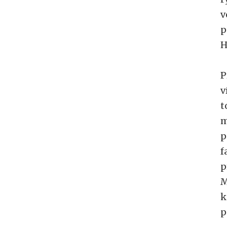
v
p
H
P
v
t
m
p
f
p
M
k
p