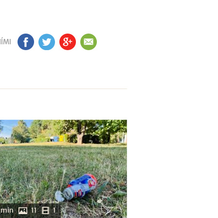
ÍMI
FB
TW
GP
EM
 min
11
1