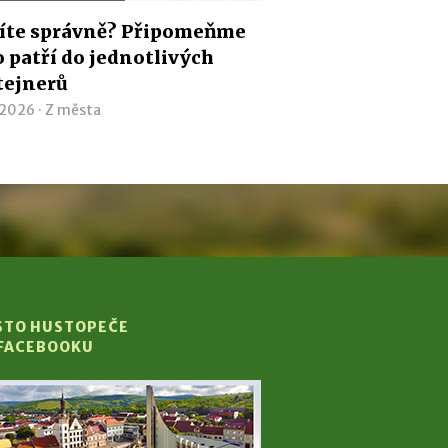
íte správně? Připomeňme
co patří do jednotlivých
tejnerů
 2026 ·
Z města
STO HUSTOPEČE
 FACEBOOKU