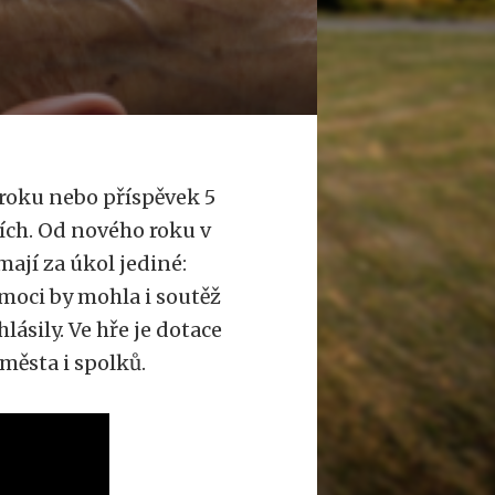
roku nebo příspěvek 5
ch. Od nového roku v
ají za úkol jediné:
omoci by mohla i soutěž
lásily. Ve hře je dotace
města i spolků.