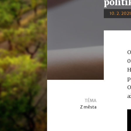
politi
10. 2. 2021
O
0
H
p
O
a
TÉMA
Z města