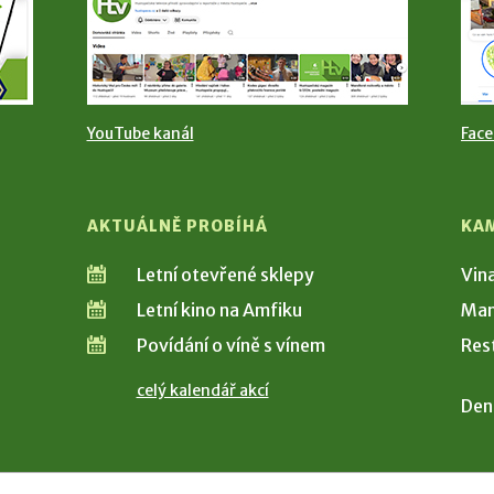
YouTube kanál
Fac
AKTUÁLNĚ PROBÍHÁ
KA
Letní otevřené sklepy
Vin
Letní kino na Amfiku
Man
Povídání o víně s vínem
Res
celý kalendář akcí
Den