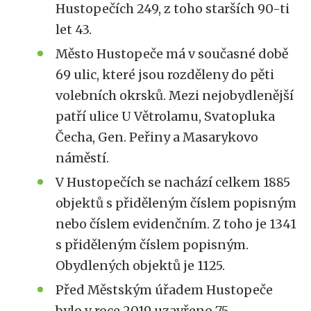
Hustopečích 249, z toho starších 90-ti
let 43.
Město Hustopeče má v současné době
69 ulic, které jsou rozděleny do pěti
volebních okrsků. Mezi nejobydlenější
patří ulice U Větrolamu, Svatopluka
Čecha, Gen. Peřiny a Masarykovo
náměstí.
V Hustopečích se nachází celkem 1885
objektů s přiděleným číslem popisným
nebo číslem evidenčním. Z toho je 1341
s přiděleným číslem popisným.
Obydlených objektů je 1125.
Před Městským úřadem Hustopeče
bylo v roce 2019 uzavřeno 75