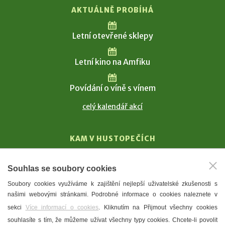
AKTUÁLNĚ PROBÍHÁ
Letní otevřené sklepy
Letní kino na Amfiku
Povídání o víně s vínem
celý kalendář akcí
KAM V HUSTOPEČÍCH
Vinařství
Souhlas se soubory cookies
T. G. Masaryk
Soubory cookies využíváme k zajištění nejlepší uživatelské zkušenosti s
Mandloně
našimi webovými stránkami. Podrobné informace o cookies naleznete v
Ubytování
sekci
Více informací o cookies
. Kliknutím na Přijmout všechny cookies
Restaurace
souhlasíte s tím, že můžeme užívat všechny typy cookies. Chcete-li povolit