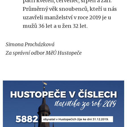
patří květen, červenec, srpen a září.
Průměrný věk snoubenců, kteří u nás
uzavřeli manželství v roce 2019 je u
mužů 36 let a u žen 32 let.
Simona Procházková
Za správní odbor MěÚ Hustopeče