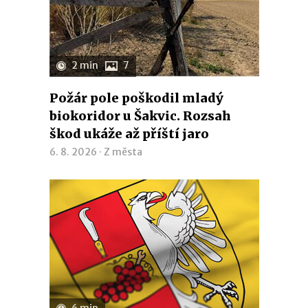
2 min
7
Požár pole poškodil mladý
biokoridor u Šakvic. Rozsah
škod ukáže až příští jaro
6. 8. 2026 ·
Z města
6 min