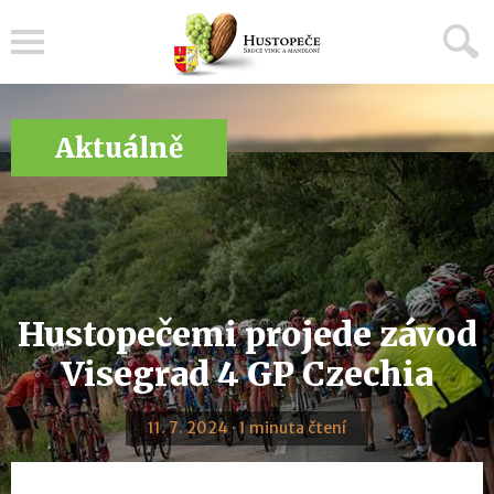
Menu
Aktuálně
Hustopečemi projede závod
Visegrad 4 GP Czechia
11. 7. 2024 · 1 minuta čtení