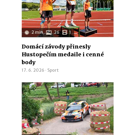
2 min
26
1
Domácí závody přinesly
Hustopečím medaile i cenné
body
17. 6. 2026 ·
Sport