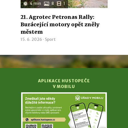
4 min
8
1
21. Agrotec Petronas Rally:
Burácející motory opět zněly
městem
15. 6. 2026 ·
Sport
APLIKACE HUSTOPEČE
V MOBILU