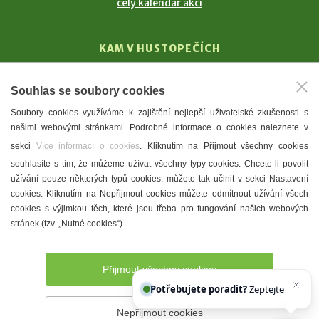
celý kalendář akcí
KAM V HUSTOPEČÍCH
Vinařství
Souhlas se soubory cookies
T. G. Masaryk
Soubory cookies využíváme k zajištění nejlepší uživatelské zkušenosti s
Mandloně
našimi webovými stránkami. Podrobné informace o cookies naleznete v
Ubytování
sekci
Více informací o cookies
. Kliknutím na Přijmout všechny cookies
Restaurace
souhlasíte s tím, že můžeme užívat všechny typy cookies. Chcete-li povolit
užívání pouze některých typů cookies, můžete tak učinit v sekci Nastavení
Městské muzeum a galerie
cookies. Kliknutím na Nepřijmout cookies můžete odmítnout užívání všech
Denní meníčka
cookies s výjimkou těch, které jsou třeba pro fungování našich webových
stránek (tzv. „Nutné cookies“).
Mapa města
Přijmout všechny cookies
Potřebujete poradit?
Zeptejte se našeho as
Nepřijmout cookies
Prohlášení o přístupnosti
Správce webu
2026 © Město