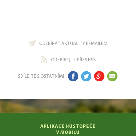
ODEBÍRAT AKTUALITY E-MAILEM
ODEBÍREJTE PŘES RSS
SDÍLEJTE S OSTATNÍMI
FB
TW
GP
EM
APLIKACE HUSTOPEČE
V MOBILU