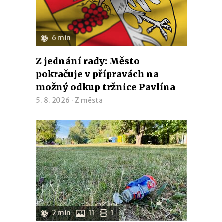
6 min
Z jednání rady: Město
pokračuje v přípravách na
možný odkup tržnice Pavlína
5. 8. 2026 ·
Z města
2 min
11
1