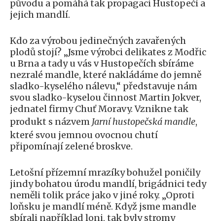
původu a pomáhá tak propagaci Hustopečí a
jejich mandlí.
Kdo za výrobou jedinečných zavařených
plodů stojí? „Jsme výrobci delikates z Modřic
u Brna a tady u vás v Hustopečích sbíráme
nezralé mandle, které nakládáme do jemně
sladko-kyselého nálevu,“ představuje nám
svou sladko-kyselou činnost Martin Jokver,
jednatel firmy Chuť Moravy. Vznikne tak
produkt s názvem
Jarní hustopečská mandle
,
které svou jemnou ovocnou chutí
připomínají zelené broskve.
Letošní přízemní mrazíky bohužel poničily
jindy bohatou úrodu mandlí, brigádnici tedy
neměli tolik práce jako v jiné roky. „Oproti
loňsku je mandlí méně. Když jsme mandle
sbírali například loni, tak byly stromy