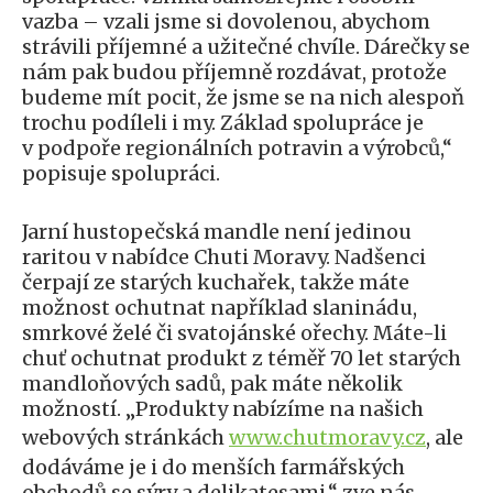
vazba – vzali jsme si dovolenou, abychom
strávili příjemné a užitečné chvíle. Dárečky se
nám pak budou příjemně rozdávat, protože
budeme mít pocit, že jsme se na nich alespoň
trochu podíleli i my. Základ spolupráce je
v podpoře regionálních potravin a výrobců,“
popisuje spolupráci.
Jarní hustopečská mandle není jedinou
raritou v nabídce Chuti Moravy. Nadšenci
čerpají ze starých kuchařek, takže máte
možnost ochutnat například slaninádu,
smrkové želé či svatojánské ořechy. Máte-li
chuť ochutnat produkt z téměř 70 let starých
mandloňových sadů, pak máte několik
možností. „Produkty nabízíme na našich
webových stránkách
www.chutmoravy.cz
, ale
dodáváme je i do menších farmářských
obchodů se sýry a delikatesami,“ zve nás