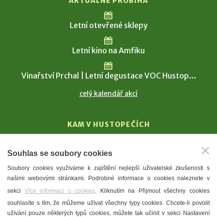
AKTUÁLNĚ PROBÍHÁ
Letní otevřené sklepy
Letní kino na Amfiku
Vinařství Prchal | Letní degustace VOC Hustop...
celý kalendář akcí
KAM V HUSTOPEČÍCH
Vinařství
Souhlas se soubory cookies
T. G. Masaryk
Soubory cookies využíváme k zajištění nejlepší uživatelské zkušenosti s
Mandloně
našimi webovými stránkami. Podrobné informace o cookies naleznete v
Ubytování
sekci
Více informací o cookies
. Kliknutím na Přijmout všechny cookies
Restaurace
souhlasíte s tím, že můžeme užívat všechny typy cookies. Chcete-li povolit
užívání pouze některých typů cookies, můžete tak učinit v sekci Nastavení