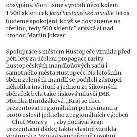
obsypány. Vloni jsme vyrobili něco kolem
1 500 skleniček
Jarní hustopečské mandle,
letos
budeme spokojeni, když se dostaneme na
třetinu, tedy 500 sklenic,“ stýská si nad
úrodou Martin Jokver.
Spolupráce s městem Hustopeče vznikla před
pěti lety za účelem propagace rarity
hustopečských mandloňových sadů i
samotného města Hustopeče. Na letošním
sběru zelených mandlí se podíleli zástupci
několika institucí a jednou ze šikovných
sběraček byla také tisková mluvčí JMK
Monika Brindzáková. „Kraj se chce
prezentovat regionálními potravinami a
proto oslovil jednoho z regionálních výrobců
– Chuť Moravy – , aby dodával kraji
prezentační dárky, takto vlastně vznikla
spolupráce. Vzniká samozřejmě i osobní