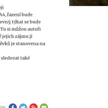
ji
 A4, řazení bude
evný, týkat se bude
. Tu si můžou autoři
 jejich zájmu ji
pěvků je stanovena na
 sledovat také
ÍMI
FB
TW
GP
EM