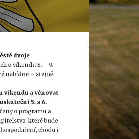
ěstě dvoje
ch o víkendu 8. – 9.
eré nabídne – stejně
ém víkendu a věnovat
uskuteční 5. a 6.
čany o programu a
itelstva, které bude
 hospodaření, chodu i