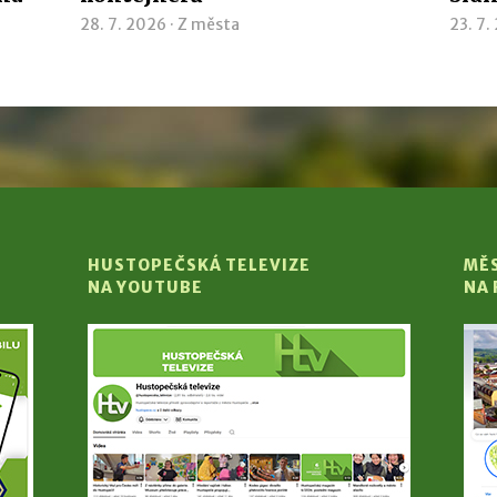
28. 7. 2026 ·
Z města
23. 7.
HUSTOPEČSKÁ TELEVIZE
MĚ
NA YOUTUBE
NA