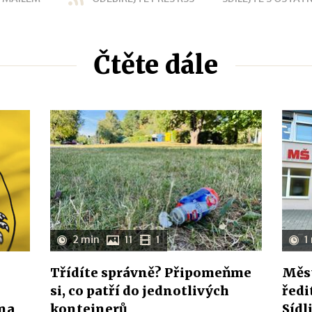
Čtěte dále
2 min
11
1
1
Třídíte správně? Připomeňme
Měst
si, co patří do jednotlivých
ředi
ína
kontejnerů
Sídl