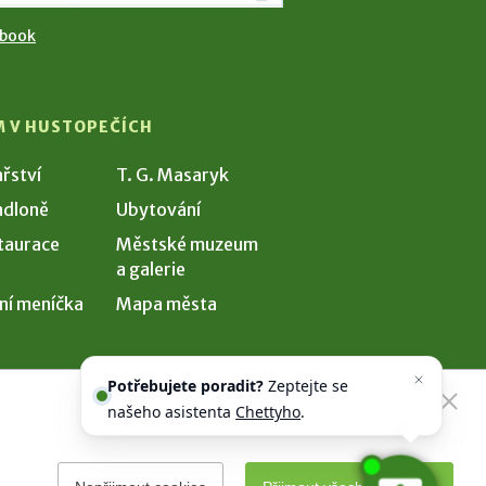
ebook
M V HUSTOPEČÍCH
ařství
T. G. Masaryk
dloně
Ubytování
taurace
Městské muzeum
a galerie
ní meníčka
Mapa města
Potřebujete poradit?
Zeptejte se
našeho asistenta
Chettyho
.