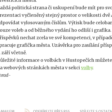
nvesticích města.
aždá politická strana či uskupení bude mít pro svo
rezentaci vyčleněný stejný prostor o velikosti dvě
dpovídat vylosovaným číslům. Výtisk bude celobar
ouze voleb a od běžného vydání ho odliší i grafika
říspěvků nechat zcela ve své kompetenci, v případě
pracuje grafička města. Uzávěrka pro zasílání přís
. září včetně.
ůležité informace o volbách v Hustopečích můžete
a webových stránkách města v sekci
volby
.
hrad-
-MAILEM
ODEBÍREJTE PŘES RSS
SDÍLEJTE S OSTATN