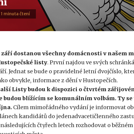
ní
· 1 minuta čtení
 září dostanou všechny domácnosti v našem m
ustopečské listy
. První najdou ve svých schránká
áří. Jednat se bude o pravidelné letní dvojčíslo, kt
ako obvykle, informace z dění v Hustopečích.
alší Listy budou k dispozici o čtvrtém zářijov
e budou blížícím se komunálním volbám.
Ty se 
íjna.
Cílem mimořádného vydání je informovat ob
lánech kandidátů do jedenadvacetičlenného zastup
 následujících čtyřech letech rozhodovat o běžném