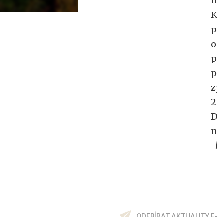
i
K
p
o
p
p
z
2
D
n
-
ODEBÍRAT AKTUALITY E