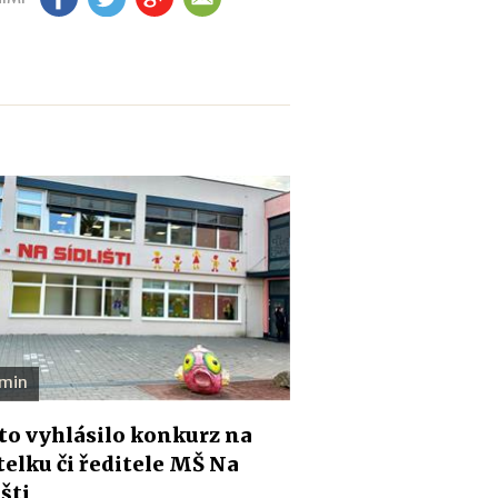
 min
o vyhlásilo konkurz na
telku či ředitele MŠ Na
išti