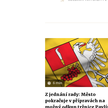
6 min
Z jednání rady: Město
pokračuje v přípravách na
možný odkup tržnice Pavl