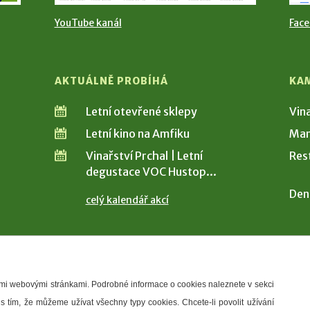
YouTube kanál
Fac
AKTUÁLNĚ PROBÍHÁ
KA
Letní otevřené sklepy
Vin
Letní kino na Amfiku
Man
Vinařství Prchal | Letní
Res
degustace VOC Hustop...
Den
celý kalendář akcí
šimi webovými stránkami. Podrobné informace o cookies naleznete v sekci
 s tím, že můžeme užívat všechny typy cookies. Chcete-li povolit užívání