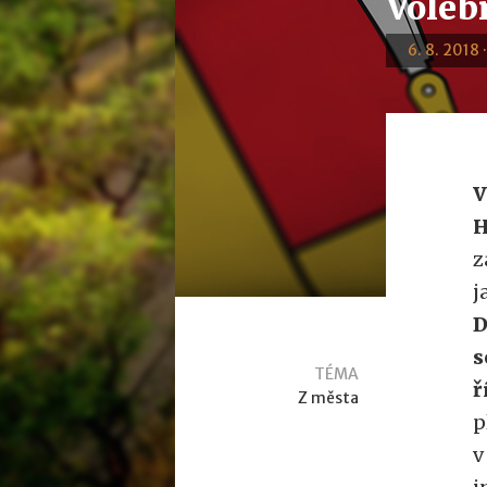
Voleb
6. 8. 2018 
V
H
z
j
D
s
TÉMA
ř
Z města
p
v