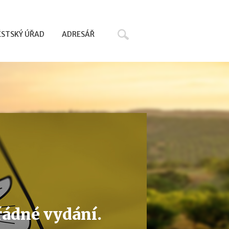
Hledat
STSKÝ ÚŘAD
ADRESÁŘ
řádné vydání.