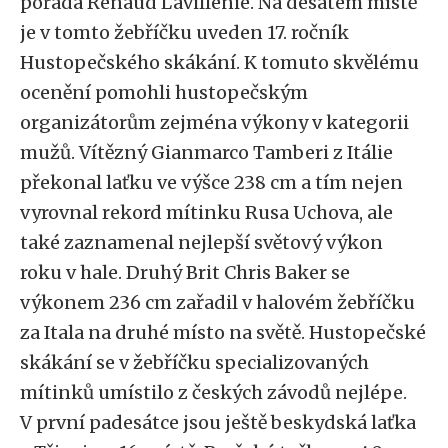
pořádá Renaud Lavillenie. Na desátém místě
je v tomto žebříčku uveden 17. ročník
Hustopečského skákání. K tomuto skvělému
ocenění pomohli hustopečským
organizátorům zejména výkony v kategorii
mužů. Vítězný Gianmarco Tamberi z Itálie
překonal laťku ve výšce 238 cm a tím nejen
vyrovnal rekord mítinku Rusa Uchova, ale
také zaznamenal nejlepší světový výkon
roku v hale. Druhý Brit Chris Baker se
výkonem 236 cm zařadil v halovém žebříčku
za Itala na druhé místo na světě. Hustopečské
skákání se v žebříčku specializovaných
mítinků umístilo z českých závodů nejlépe.
V první padesátce jsou ještě beskydská laťka