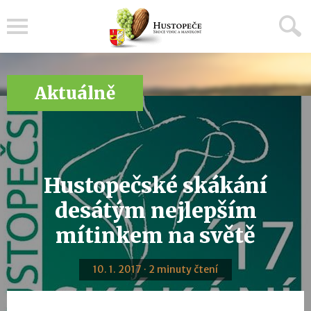
Menu
Aktuálně
Hustopečské skákání
desátým nejlepším
mítinkem na světě
10. 1. 2017 · 2 minuty čtení