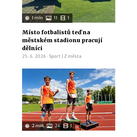
1 min
11
1
Místo fotbalistů teď na
městském stadionu pracují
dělníci
25. 6. 2026 ·
Sport
|
Z města
2 min
26
1