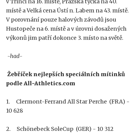
v Třinci na 16. místě, Pražská tyčka na 40.
místě a Velká cena Ústí n. Labem na 43. místě.
V porovnání pouze halových závodů jsou
Hustopeče na 6. místě a v úrovni dosažených
výkonů jim patří dokonce 3. místo na světě.
-had-
Žebříček nejlepších speciálních mítinků
podle All-Athletics.com
1. Clermont-Ferrand All Star Perche (FRA) -
10 628
2. Schönebeck SoleCup (GER) - 10 312