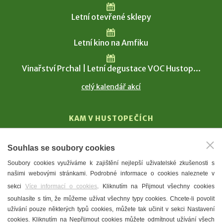
Letní otevřené sklepy
Letní kino na Amfiku
Vinařství Prchal | Letní degustace VOC Hustop...
celý kalendář akcí
KAM V HUSTOPEČÍCH
Vinařství
Souhlas se soubory cookies
T. G. Masaryk
Soubory cookies využíváme k zajištění nejlepší uživatelské zkušenosti s
Mandloně
našimi webovými stránkami. Podrobné informace o cookies naleznete v
Ubytování
sekci
Více informací o cookies
. Kliknutím na Přijmout všechny cookies
Restaurace
souhlasíte s tím, že můžeme užívat všechny typy cookies. Chcete-li povolit
užívání pouze některých typů cookies, můžete tak učinit v sekci Nastavení
Městské muzeum a galerie
cookies. Kliknutím na Nepřijmout cookies můžete odmítnout užívání všech