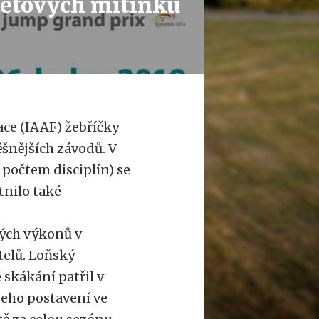
větových mítinků
ce (IAAF) žebříčky
ěšnějších závodů. V
počtem disciplín) se
tnilo také
ných výkonů v
telů. Loňský
skákání patřil v
 jeho postavení ve