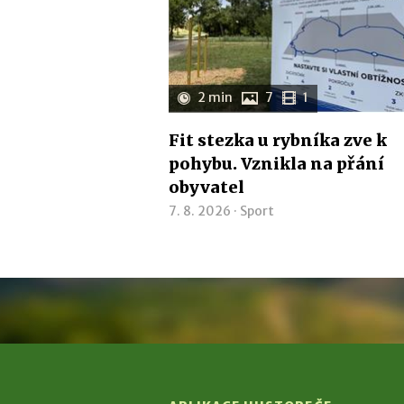
2 min
7
1
Fit stezka u rybníka zve k
pohybu. Vznikla na přání
obyvatel
7. 8. 2026 ·
Sport