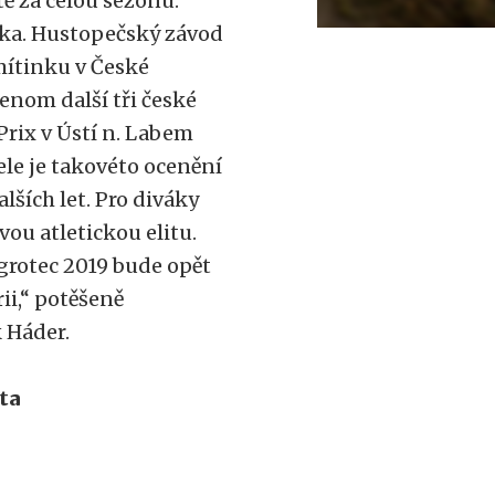
ě za celou sezónu.
čka. Hustopečský závod
mítinku v České
jenom další tři české
Prix v Ústí n. Labem
tele je takovéto ocenění
lších let. Pro diváky
vou atletickou elitu.
grotec 2019 bude opět
ii,“ potěšeně
 Háder.
ta