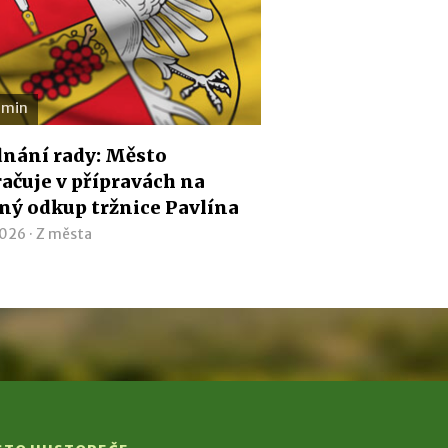
 min
dnání rady: Město
ačuje v přípravách na
ý odkup tržnice Pavlína
2026 ·
Z města