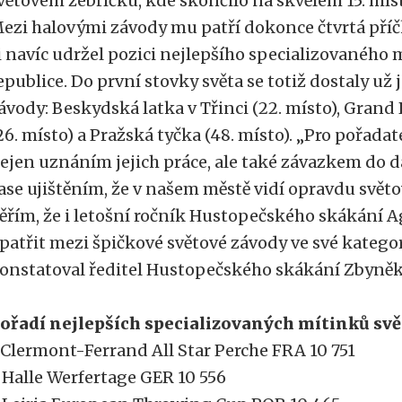
větovém žebříčku, kde skončilo na skvělém 15. míst
ezi halovými závody mu patří dokonce čtvrtá pří
i navíc udržel pozici nejlepšího specializovaného 
epublice. Do první stovky světa se totiž dostaly už 
ávody: Beskydská latka v Třinci (22. místo), Grand 
26. místo) a Pražská tyčka (48. místo). „Pro pořada
ejen uznáním jejich práce, ale také závazkem do da
ase ujištěním, že v našem městě vidí opravdu světo
ěřím, že i letošní ročník Hustopečského skákání A
patřit mezi špičkové světové závody ve své kategor
onstatoval ředitel Hustopečského skákání Zbyněk
ořadí nejlepších specializovaných mítinků svě
 Clermont-Ferrand All Star Perche FRA 10 751
 Halle Werfertage GER 10 556