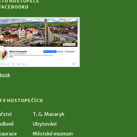
STO HUSTOPEČE
 FACEBOOKU
ebook
M V HUSTOPEČÍCH
ařství
T. G. Masaryk
dloně
Ubytování
taurace
Městské muzeum