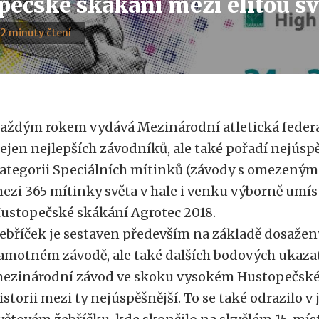
pečské skákání mezi elitou s
· 2 minuty čtení
aždým rokem vydává Mezinárodní atletická federa
ejen nejlepších závodníků, ale také pořadí nejúsp
ategorii Speciálních mítinků (závody s omezeným 
ezi 365 mítinky světa v hale i venku výborně umís
ustopečské skákání Agrotec 2018.
ebříček je sestaven především na základě dosaže
amotném závodě, ale také dalších bodových ukaza
ezinárodní závod ve skoku vysokém Hustopečské 
istorii mezi ty nejúspěšnější. To se také odrazilo v