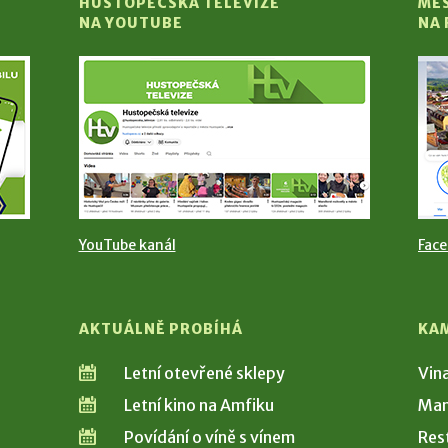
HUSTOPEČSKÁ TELEVIZE
MĚ
NA YOUTUBE
NA
YouTube kanál
Fac
AKTUÁLNĚ PROBÍHÁ
KA
Letní otevřené sklepy
Vin
Letní kino na Amfiku
Man
Povídání o víně s vínem
Res