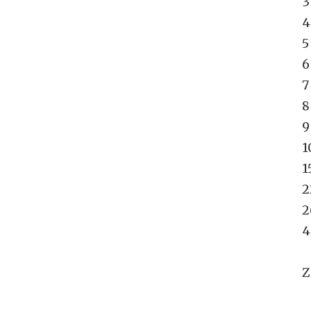
3
4
5
6
7
8
9
1
1
2
2
4
Z