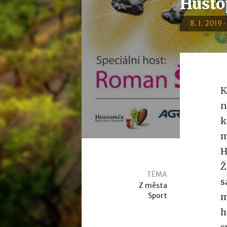
Husto
8. 1. 2019 
K
n
k
m
H
Ž
TÉMA
s
Z města
Sport
m
h