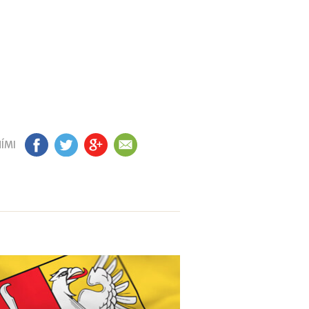
ÍMI
FB
TW
GP
EM