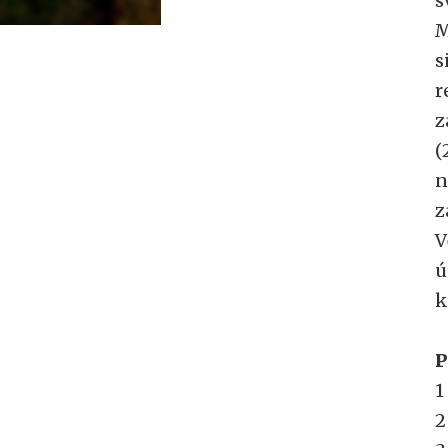
s
M
s
r
z
(
n
z
V
ú
k
P
1
2