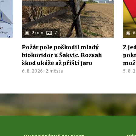
2 min
7
6
Požár pole poškodil mladý
Z je
biokoridor u Šakvic. Rozsah
pokr
škod ukáže až příští jaro
možn
6. 8. 2026 ·
Z města
5. 8. 