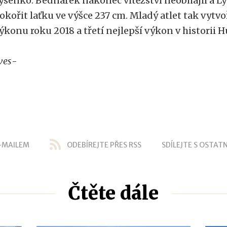
ysenko. Bednarek nakonec vítězství neobhájil a L
okořit laťku ve výšce 237 cm. Mladý atlet tak vytvo
ýkonu roku 2018 a třetí nejlepší výkon v historii
ves
-
-MAILEM
ODEBÍREJTE PŘES RSS
SDÍLEJTE S OSTATN
Čtěte dále