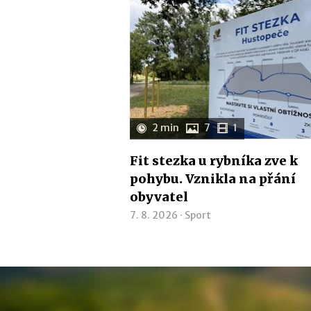
2 min
7
1
Fit stezka u rybníka zve k
pohybu. Vznikla na přání
obyvatel
7. 8. 2026 ·
Sport