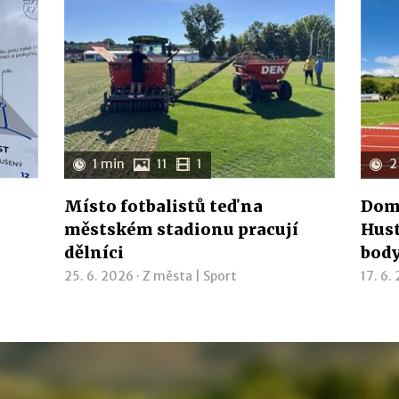
1 min
11
1
2
Místo fotbalistů teď na
Domá
městském stadionu pracují
Hust
dělníci
bod
25. 6. 2026 ·
Z města
|
Sport
17. 6.