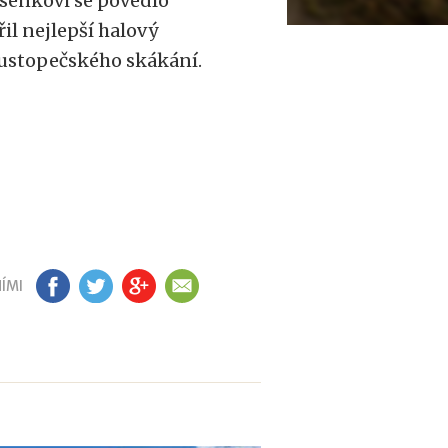
ysenkovi se povedlo
řil nejlepší halový
 Hustopečského skákání.
ÍMI
FB
TW
GP
EM