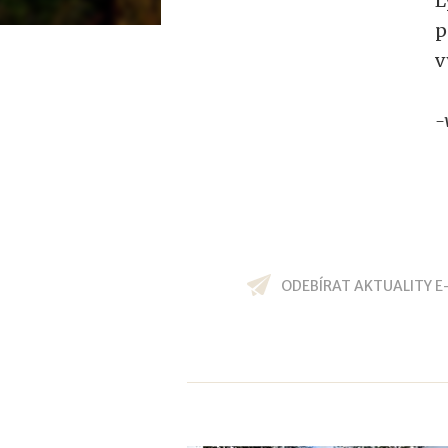
L
p
v
-
ODEBÍRAT AKTUALITY E