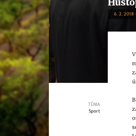
Husto
6. 2. 2018 
V
r
z
ú
B
TÉMA
z
Sport
o
s