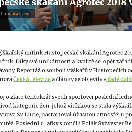
pečské skákání Agrotec 2018 v
· 1 minuta čtení
ýškařský mítink Hustopečské skákání Agrotec 201
očník. Díky své unikátnosti a kvalitě se opět zařa
ávody. Reportáž o souboji výškařů v Hustopečích od
nora
Česká televize
a články se objevily v
řadě dalš
oj o zlato tentokrát svedli sportovci poslední led
ávod kategorie žen, jehož vítězkou se stala výška
strova Sv. Lucie, nastartoval úžasnou atmosféru p
outěž. Poslední u laťky skončili Polák Sylwester B