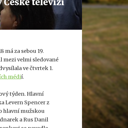
 České televizi
8 má za sebou 19.
dil mezi velmi sledované
vysílala ve čtvrtek 1.
ích médi
í.
nový týden. Hlavní
řka Levern Spencer z
ro hlavní mužskou
ednarek a Rus Danil