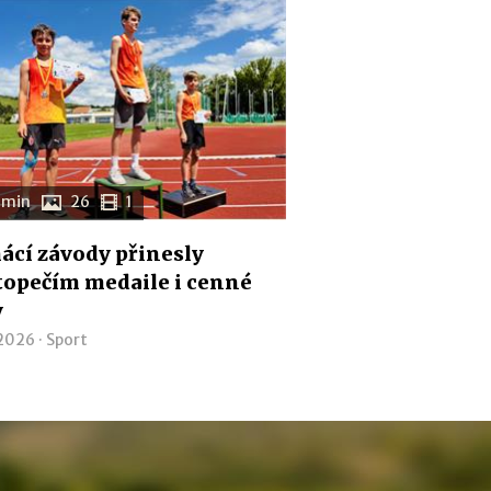
 min
26
1
cí závody přinesly
opečím medaile i cenné
y
 2026 ·
Sport