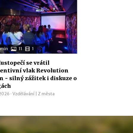
 min
11
1
ustopečí se vrátil
entivní vlak Revolution
n - silný zážitek i diskuze o
gách
 2026 ·
Vzdělávání
|
Z města