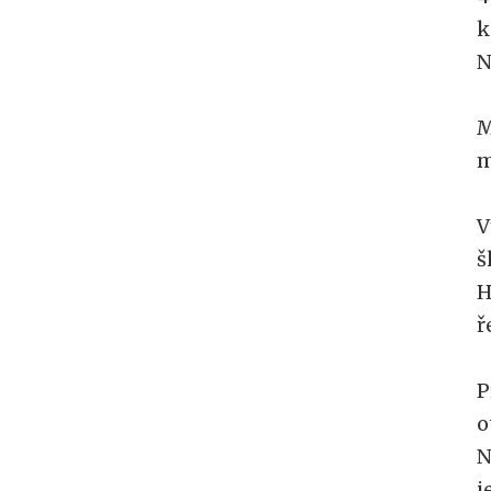
k
N
M
m
V
š
H
ř
P
o
N
j