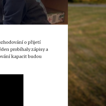
zhodování o přijetí
ýden probíhaly zápisy a
šování kapacit budou