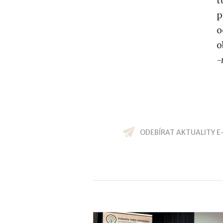
t
p
o
o
-
ODEBÍRAT AKTUALITY E