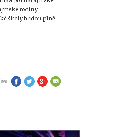
inka pro ukrajinské
ajinské rodiny
ské školy budou plně
ÍMI
FB
TW
GP
EM