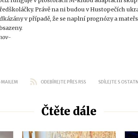
otiž funguje v prostorách M-klubu adaptační skup
ředškoláčky. Právě na ni budou v Hustopečích ukr
dkázány v případě, že se naplní prognózy a mateř
bsazeny.
nov-
-MAILEM
ODEBÍREJTE PŘES RSS
SDÍLEJTE S OSTATN
Čtěte dále