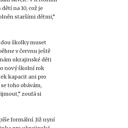
ětí na 10, což je
lněn staršími dětmi,“
budou školky muset
běhne v červnu ještě
 nám ukrajinské děti
ro nový školní rok
ek kapacit ani pro
u se toho obávám,
ijmout,“ zoufá si
íše formální. Již nyní