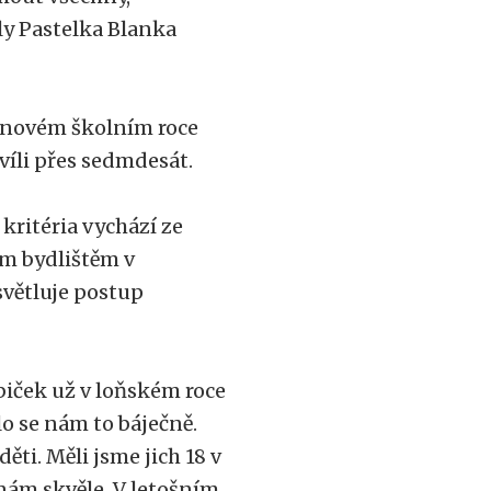
ly Pastelka Blanka
v novém školním roce
hvíli přes sedmdesát.
 kritéria vychází ze
ým bydlištěm v
světluje postup
biček už v loňském roce
ilo se nám to báječně.
ěti. Měli jsme jich 18 v
 nám skvěle. V letošním