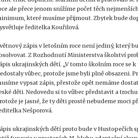
oce ale přece jenom snížíme počet těch nejmenších d
inimum, které musíme přijmout. Zbytek bude dop
ysvětluje ředitelka Kouřilová.
větnový zápis v letošním roce není jediný, který 
bsolvovat. Z Rozhodnutí Ministerstva školství pro
ápis ukrajinských dětí. „V tomto školním roce se k
edostaly vůbec, protože jsme byli plně obsazeni. P
usíme vypsat zápis, přestože opět nemáme dostat
eské děti. Nedovedu si to vůbec představit a troch
rotože je jasné, že ty děti prostě nebudeme moci př
editelka Nešporová.
ápis ukrajinských dětí proto bude v Hustopečích sp