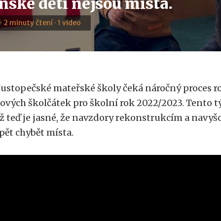
nské děti nejsou místa.
· 2 minuty čtení · 1 video
ustopečské mateřské školy čeká náročný proces ro
ových školčátek pro školní rok 2022/2023. Tento t
ž teď je jasné, že navzdory rekonstrukcím a navy
pět chybět místa.