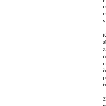
r
m
v
K
a
z
n
m
č
p
ř
Z