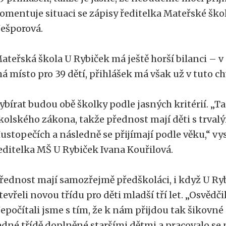
omentuje situaci se zápisy ředitelka Mateřské ško
ešporová.
ateřská škola U Rybiček má ještě horší bilanci – 
á místo pro 39 dětí, přihlášek má však už v tuto c
ybírat budou obě školky podle jasných kritérií. „Ta
kolského zákona, takže přednost mají děti s trval
ustopečích a následně se přijímají podle věku,“ vy
editelka MŠ U Rybiček Ivana Kouřilová.
řednost mají samozřejmě předškoláci, i když U Ry
tevřeli novou třídu pro děti mladší tří let. „Osvědč
epočítali jsme s tím, že k nám přijdou tak šikovné d
edné třídě doplněné staršími dětmi a pracovalo se