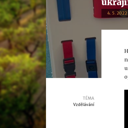
ukraji
4. 5. 2022 
H
n
u
o
TÉMA
Vzdělávání