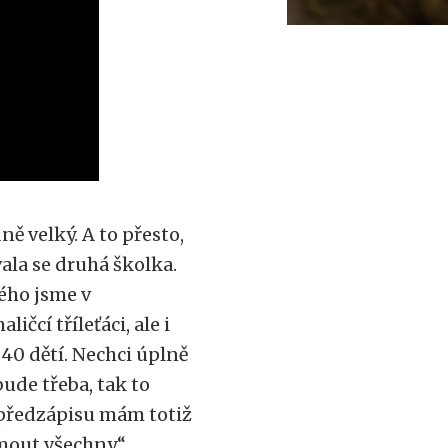
ně velký. A to přesto,
ala se druhá školka.
ého jsme v
čcí tříleťáci, ale i
40 dětí. Nechci úplně
ude třeba, tak to
Z předzápisu mám totiž
mout všechny,“