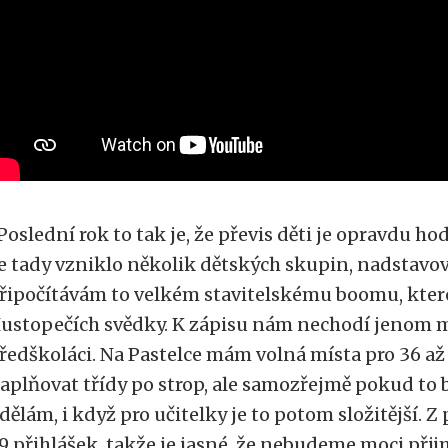
Poslední rok to tak je, že převis děti je opravdu hod
e tady vzniklo několik dětských skupin, nadstavov
řipočítávám to velkém stavitelskému boomu, kter
ustopečích svědky. K zápisu nám nechodí jenom mali
ředškoláci. Na Pastelce mám volná místa pro 36 až 
aplňovat třídy po strop, ale samozřejmě pokud to b
dělám, i když pro učitelky je to potom složitější. 
9 přihlášek, takže je jasné, že nebudeme moci přij