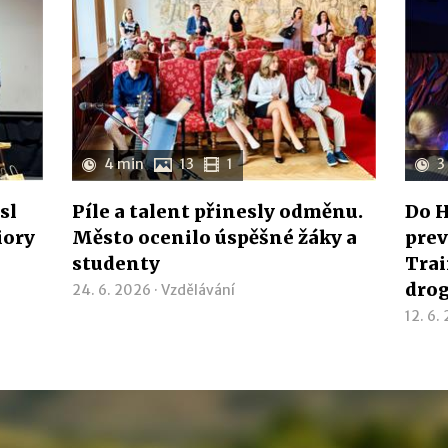
4 min
13
1
3
sl
Píle a talent přinesly odměnu.
Do H
iory
Město ocenilo úspěšné žáky a
prev
studenty
Trai
dro
24. 6. 2026 ·
Vzdělávání
12. 6.