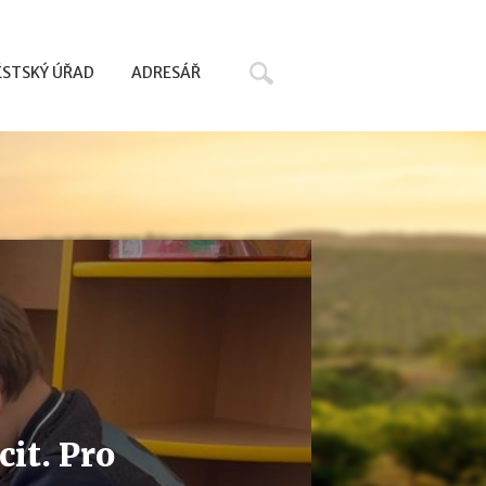
Hledat
STSKÝ ÚŘAD
ADRESÁŘ
it. Pro