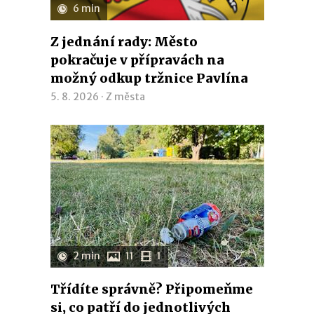
6 min
Z jednání rady: Město
pokračuje v přípravách na
možný odkup tržnice Pavlína
5. 8. 2026 ·
Z města
2 min
11
1
Třídíte správně? Připomeňme
si, co patří do jednotlivých