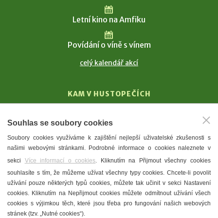
Letní kino na Amfiku
Povídání o víně s vínem
celý kalendář akcí
KAM V HUSTOPEČÍCH
Vinařství
Souhlas se soubory cookies
T. G. Masaryk
Soubory cookies využíváme k zajištění nejlepší uživatelské zkušenosti s
Mandloně
našimi webovými stránkami. Podrobné informace o cookies naleznete v
Ubytování
sekci
Více informací o cookies
. Kliknutím na Přijmout všechny cookies
Restaurace
souhlasíte s tím, že můžeme užívat všechny typy cookies. Chcete-li povolit
užívání pouze některých typů cookies, můžete tak učinit v sekci Nastavení
Městské muzeum a galerie
cookies. Kliknutím na Nepřijmout cookies můžete odmítnout užívání všech
Denní meníčka
cookies s výjimkou těch, které jsou třeba pro fungování našich webových
stránek (tzv. „Nutné cookies“).