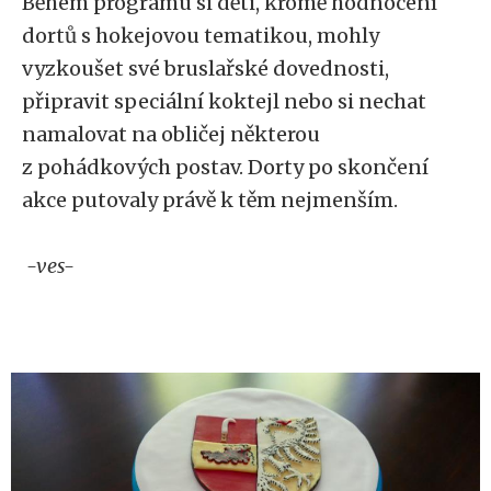
Během programu si děti, kromě hodnocení
dortů s hokejovou tematikou, mohly
vyzkoušet své bruslařské dovednosti,
připravit speciální koktejl nebo si nechat
namalovat na obličej některou
z pohádkových postav. Dorty po skončení
akce putovaly právě k těm nejmenším.
-ves-