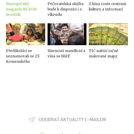
Hustopečský
Pečovatelská služba
Z kina roste centrum
magazín 10/2018:
bude k dispozici i o
kultury a informací
úvodník
víkendu
Předškoláci se
Slavnosti mandloní a
TIC nabízí ručně
seznamovali se ZŠ
vína se blíží!
malované mapy
Komenského
ODEBÍRAT AKTUALITY E-MAILEM