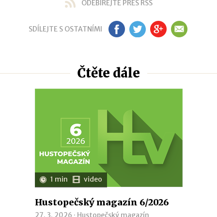
ODEBÍREJTE PŘES RSS
SDÍLEJTE S OSTATNÍMI
FB
TW
GP
EM
Čtěte dále
1 min
video
Hustopečský magazín 6/2026
27. 3. 2026 ·
Hustopečský magazín